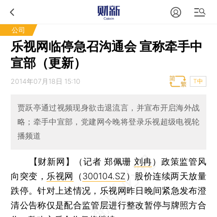
公司
乐视网临停急召沟通会 宣称牵手中
宣部（更新）
2014年07月18日 15:10
T中
贾跃亭通过视频现身欲击退流言，并宣布开启海外战
略；牵手中宣部，党建网今晚将登录乐视超级电视轮
播频道
【财新网】（记者 郑佩珊
刘冉
）
政策监管风
向突变，
乐视网
（
300104.SZ
）股价连续两天放量
跌停。针对上述情况，乐视网昨日晚间紧急发布澄
清公告称仅是配合监管层进行整改暂停与牌照方合