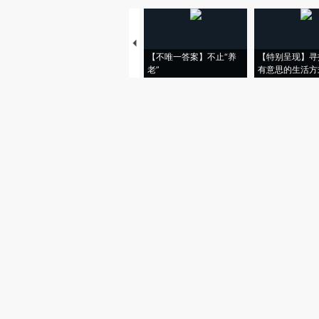
【不唯一答案】不止“养
【特别呈现】寻
老”
有意思的生活方