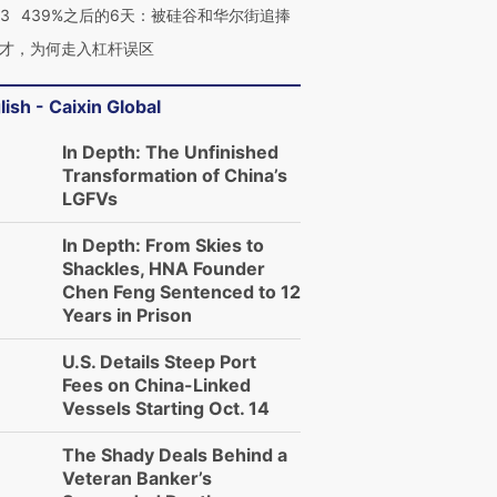
53
439%之后的6天：被硅谷和华尔街追捧
才，为何走入杠杆误区
lish - Caixin Global
In Depth: The Unfinished
Transformation of China’s
LGFVs
In Depth: From Skies to
Shackles, HNA Founder
Chen Feng Sentenced to 12
Years in Prison
U.S. Details Steep Port
Fees on China-Linked
Vessels Starting Oct. 14
The Shady Deals Behind a
Veteran Banker’s