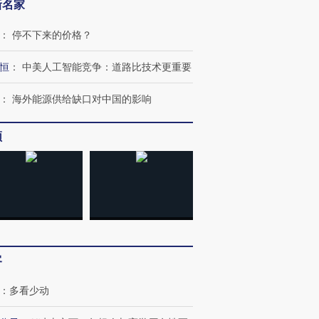
新名家
：
停不下来的价格？
恒
：
中美人工智能竞争：道路比技术更重要
：
海外能源供给缺口对中国的影响
频
跨国走私7万
视线｜被称为“蟑螂”的印
视线｜“入侵”还是“人道危
客
检体内含3种
度Z世代 用街头抗争将教
机”？难民潮撕裂西班牙
秘鲁纳斯
育部长拱下台
飞地休达
13人遇难
：
多看少动