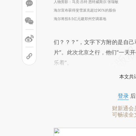
人物剪影：马克·吕特 恩特威斯尔 张瑞敏
海尔宣布获得斐雪派克超过90%的股份
海尔将投8.5亿元建郑州空调基地
们？？？”，文字下方附的是自己
片”。此次北京之行，他们“一天开
乐着”。
本文共计
登录
后
财新通会
可畅读全