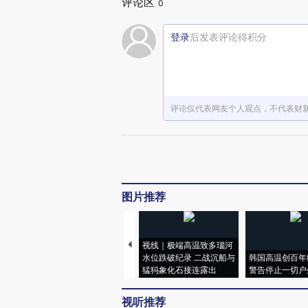
评论区
0
登录
后发表评论得积分
评论仅代表网友个人观点，不代表财
图片推荐
视线｜极端高温致多瑙河
水位跌破纪录 二战沉船与
韩国高温创百年
猛犸象化石接连露出
警告停止一切户
视听推荐