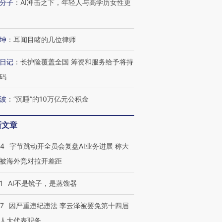
分子
：
AI冲击之下，年轻人与高学历女性更
进第四届链博
【商旅对话】华住集团
坤
：
耳闻目睹的几位律师
技“链”接产
【特别呈现】寻找100种
CFO：不靠规模取胜，华
【特别呈
有意思的生活方式·第三对
住三大增长引擎是什么？
有意思的
日记
：
长护险覆盖全国 筹资和服务给予将持
码
波
：
“沉睡”的10万亿元公积金
新文章
44
字节跳动开全员会复盘AI业务进展 称大
被海外竞对拉开差距
1
AI不是镜子，是蒸馏器
07
因严重违纪违法 李云泽被罢免第十四届
人大代表职务