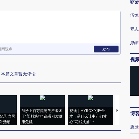
财
伍戈
罗志
易峘
新网观点
发布
视
本篇文章暂无评论
加沙上百万流离失所者困
视线｜HYROX的吸金
马航飞行员
博
纪录 当局
于“塑料烤箱” 高温引发健
术：是什么让中产们甘
粒摇头丸 尿
外活动
康危机
心“花钱找虐”？
毒品
唐涯