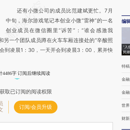
还有小微公司的成员比范建斌更忙。7月
中旬，海尔游戏笔记本创业小微“雷神”的一名
编
创业成员在微信圈里“诉苦”：“谁会感激我
和另一个团队成员蹲在火车车厢连接处的“辛酸照
“入
会到凌晨1：30，一天开会到凌晨3：00，累并快
民潮
特稿
4486字 订阅后继续阅读
金融
获取已订阅的阅读权限
金融
员
世界
订阅/会员升级
文
财新