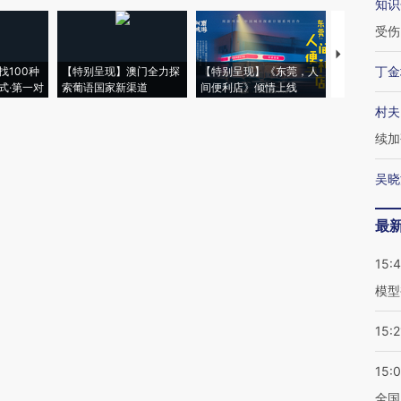
知识
受伤
【推广】走
丁金
找100种
【特别呈现】澳门全力探
【特别呈现】《东莞，人
会，让数智科
式·第一对
索葡语国家新渠道
间便利店》倾情上线
业
村夫
续加
吴晓
最
15:
模型
15:2
15:
全国