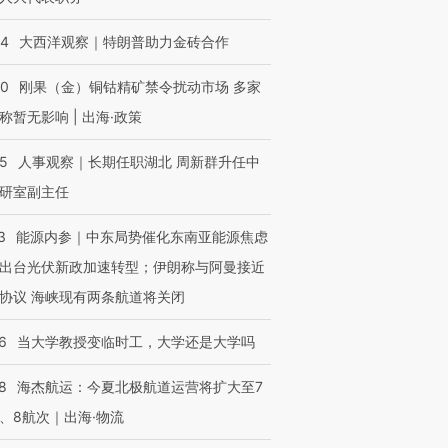
44
大西洋观察｜特朗普助力金砖合作
40
刚果（金）铜钴精矿禁令扰动市场 多家
称暂无影响 | 出海·政策
25
人事观察｜长期任职湖北 周新群升任中
研室副主任
3
能源内参｜中东局势催化东南亚能源焦虑
出台光伏新政加速转型；伊朗称与阿曼接近
协议 海峡现有两条航道将关闭
6
当大学教授变临时工，大学还是大学吗
8
海杰航运：今夏北极航道运营将扩大至7
、8航次｜出海·物流