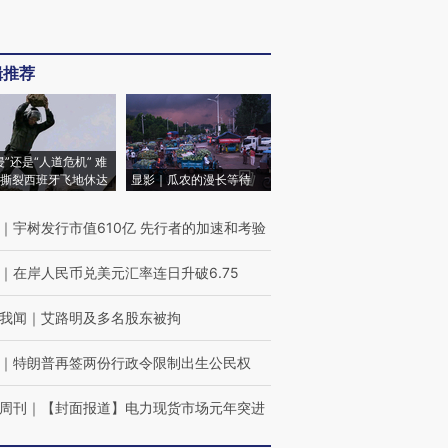
辑推荐
侵”还是“人道危机” 难
撕裂西班牙飞地休达
显影｜瓜农的漫长等待
｜
宇树发行市值610亿 先行者的加速和考验
｜
在岸人民币兑美元汇率连日升破6.75
我闻
｜
艾路明及多名股东被拘
｜
特朗普再签两份行政令限制出生公民权
周刊
｜
【封面报道】电力现货市场元年突进