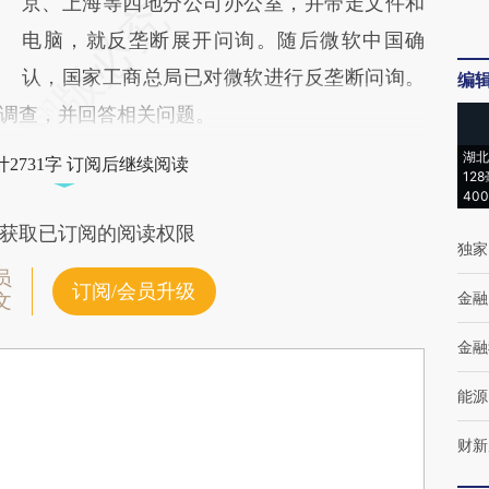
京、上海等四地分公司办公室，并带走文件和
电脑，就反垄断展开问询。随后微软中国确
认，国家工商总局已对微软进行反垄断问询。
编
调查，并回答相关问题。
湖北
2731字 订阅后继续阅读
12
40
获取已订阅的阅读权限
独家
员
订阅/会员升级
金融
文
金融
能源
财新