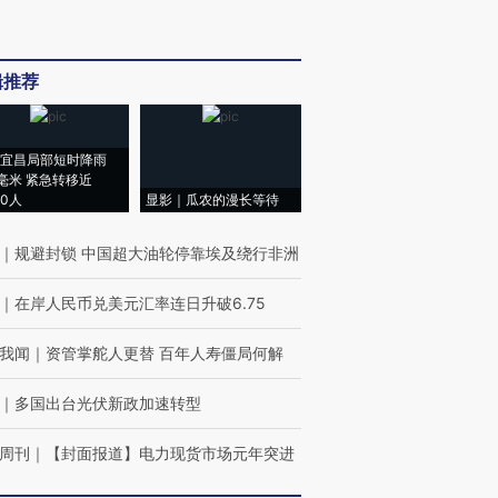
辑推荐
宜昌局部短时降雨
8毫米 紧急转移近
00人
显影｜瓜农的漫长等待
｜
规避封锁 中国超大油轮停靠埃及绕行非洲
｜
在岸人民币兑美元汇率连日升破6.75
我闻
｜
资管掌舵人更替 百年人寿僵局何解
｜
多国出台光伏新政加速转型
周刊
｜
【封面报道】电力现货市场元年突进