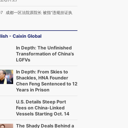
07
成都一区法院原院长 被指“违规挂证执
lish - Caixin Global
In Depth: The Unfinished
Transformation of China’s
LGFVs
In Depth: From Skies to
Shackles, HNA Founder
Chen Feng Sentenced to 12
Years in Prison
U.S. Details Steep Port
Fees on China-Linked
Vessels Starting Oct. 14
The Shady Deals Behind a