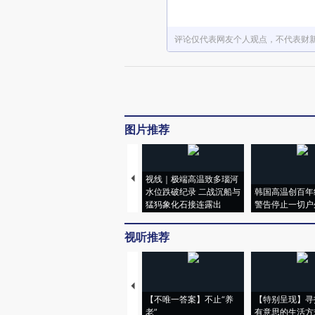
评论仅代表网友个人观点，不代表财
图片推荐
视线｜极端高温致多瑙河
水位跌破纪录 二战沉船与
韩国高温创百年
猛犸象化石接连露出
警告停止一切户
视听推荐
【不唯一答案】不止“养
【特别呈现】寻
老”
有意思的生活方