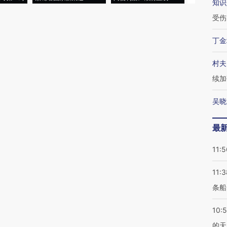
知识
受伤
丁金
村夫
续加
吴晓
最
11:5
11:3
条船
10:
的天