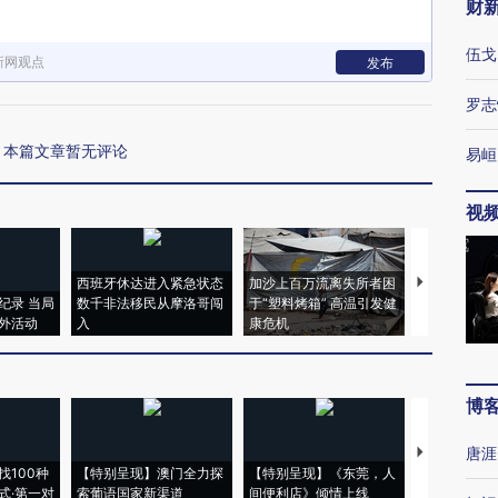
财
伍戈
新网观点
发布
罗志
本篇文章暂无评论
易峘
视
西班牙休达进入紧急状态
加沙上百万流离失所者困
视线｜HYR
纪录 当局
数千非法移民从摩洛哥闯
于“塑料烤箱” 高温引发健
术：是什么
外活动
入
康危机
心“花钱找虐
博
唐涯
【推广】走
找100种
【特别呈现】澳门全力探
【特别呈现】《东莞，人
会，让数智科
式·第一对
索葡语国家新渠道
间便利店》倾情上线
业