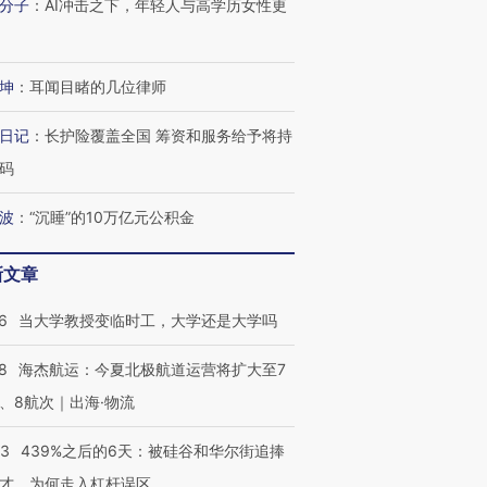
分子
：
AI冲击之下，年轻人与高学历女性更
坤
：
耳闻目睹的几位律师
日记
：
长护险覆盖全国 筹资和服务给予将持
码
波
：
“沉睡”的10万亿元公积金
新文章
6
当大学教授变临时工，大学还是大学吗
8
海杰航运：今夏北极航道运营将扩大至7
、8航次｜出海·物流
53
439%之后的6天：被硅谷和华尔街追捧
才，为何走入杠杆误区