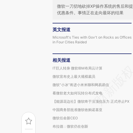
微软一刀切地砍掉XP操作系统的售后和提
优惠条件。事情正在走向最坏的结果
英文报道
Microsoft's Ties with Gov't on Rocks as Offices
in Four Cities Raided
相关报道
IT巨人转身 微软IBM布局云计算
微软宣布史上最大规模裁员
微软“小冰”将进小米米聊和网易易信
看微软老大如何玩转分布式发电
【能源花边社】微软终于没顶住压力 正式停止PX
中国商务部批准微软收购诺基亚
微软任命新CEO
布拉德：微软仍在创新