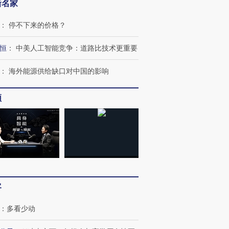
新名家
：
停不下来的价格？
恒
：
中美人工智能竞争：道路比技术更重要
：
海外能源供给缺口对中国的影响
频
OX的吸金
马航飞行员跨国走私7万
视线｜被称为“蟑螂”的印
让中产们甘
粒摇头丸 尿检体内含3种
度Z世代 用街头抗争将教
秘鲁纳斯
”？
毒品
育部长拱下台
13人遇难
客
：
多看少动
进第四届链博
【商旅对话】华住集团
技“链”接产
【特别呈现】寻找100种
CFO：不靠规模取胜，华
【特别呈
有意思的生活方式·第三对
住三大增长引擎是什么？
有意思的