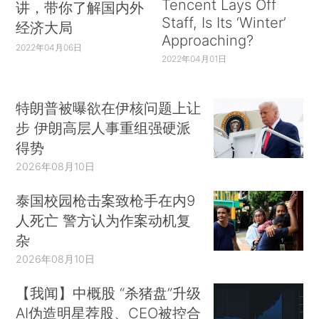
Tencent Lays Off
讲，带你了解国内外
Staff, Is Its ‘Winter’
经济大局
Approaching?
2022年04月06日
2022年04月01日
特朗普被曝欲在伊核问题上让
步 伊朗高层人事重组强硬派
得势
2026年08月10日
泰国校园枪击案致枪手在内9
人死亡 警方认为作案动机复
杂
2026年08月10日
【我闻】中概股 “杀猪盘”升级
AI伪造明星荐股、CEO被控合