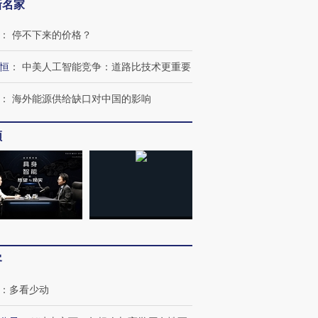
新名家
：
停不下来的价格？
恒
：
中美人工智能竞争：道路比技术更重要
：
海外能源供给缺口对中国的影响
跨国走私7万
视线｜被称为“蟑螂”的印
视线｜“入侵”还是“人道危
频
检体内含3种
度Z世代 用街头抗争将教
机”？难民潮撕裂西班牙
秘鲁纳斯
育部长拱下台
飞地休达
13人遇难
进第四届链博
【商旅对话】华住集团
技“链”接产
【特别呈现】寻找100种
CFO：不靠规模取胜，华
【特别呈
客
有意思的生活方式·第三对
住三大增长引擎是什么？
有意思的
：
多看少动