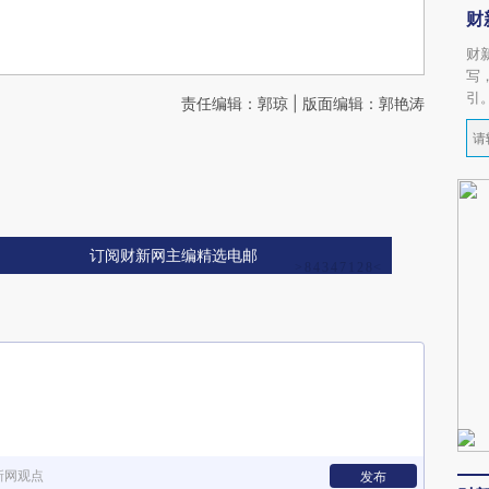
财
财
写
引
责任编辑：郭琼 | 版面编辑：郭艳涛
订阅财新网主编精选电邮
新网观点
发布