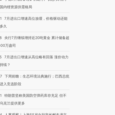
国内锂资源供需格局
1
7月进出口增速高位放缓，价格驱动还能
多久
8
央行7月继续增持近20吨黄金 累计储备超
600万盎司
5
7月进出口增速从高位略有回落 涨价动力
持续？
07
下周前瞻：生态环境法典施行；巴西总统
进入竞选阶段
1
特朗普坚称美国防空弹药库存充足 但不
乌克兰提供更多
24
人事观察｜上海55岁女副市长解冬进京