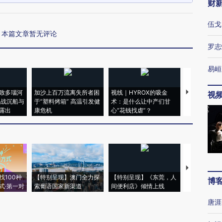
财
伍戈
本篇文章暂无评论
罗志
易峘
致多瑙河
加沙上百万流离失所者困
视线｜HYROX的吸金
马航飞行员
视
二战沉船与
于“塑料烤箱” 高温引发健
术：是什么让中产们甘
粒摇头丸 尿
露出
康危机
心“花钱找虐”？
毒品
【推广】走
找100种
【特别呈现】澳门全力探
【特别呈现】《东莞，人
会，让数智科
博
式·第一对
索葡语国家新渠道
间便利店》倾情上线
业
唐涯