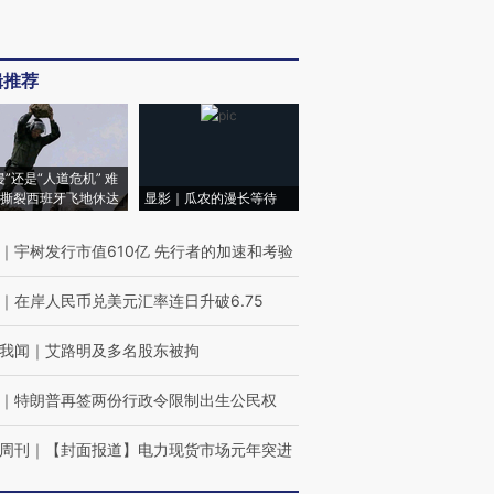
辑推荐
侵”还是“人道危机” 难
撕裂西班牙飞地休达
显影｜瓜农的漫长等待
｜
宇树发行市值610亿 先行者的加速和考验
｜
在岸人民币兑美元汇率连日升破6.75
我闻
｜
艾路明及多名股东被拘
｜
特朗普再签两份行政令限制出生公民权
周刊
｜
【封面报道】电力现货市场元年突进