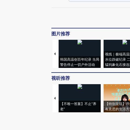
图片推荐
视线｜极端高温
韩国高温创百年纪录 当局
水位跌破纪录 
警告停止一切户外活动
猛犸象化石接连
视听推荐
【不唯一答案】不止“养
【特别呈现】寻
老”
有意思的生活方