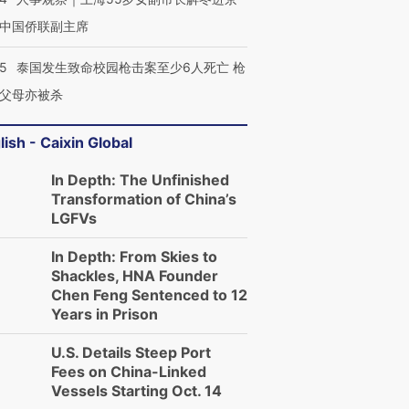
中国侨联副主席
45
泰国发生致命校园枪击案至少6人死亡 枪
父母亦被杀
lish - Caixin Global
In Depth: The Unfinished
Transformation of China’s
LGFVs
In Depth: From Skies to
Shackles, HNA Founder
Chen Feng Sentenced to 12
Years in Prison
U.S. Details Steep Port
Fees on China-Linked
Vessels Starting Oct. 14