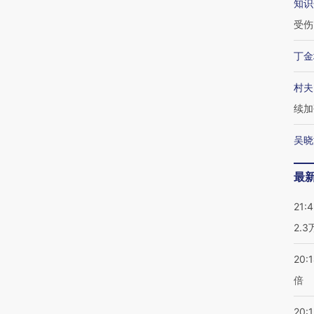
知识
受伤
丁金
村夫
续加
吴晓
最
21:
2.
20:
倍
20:1