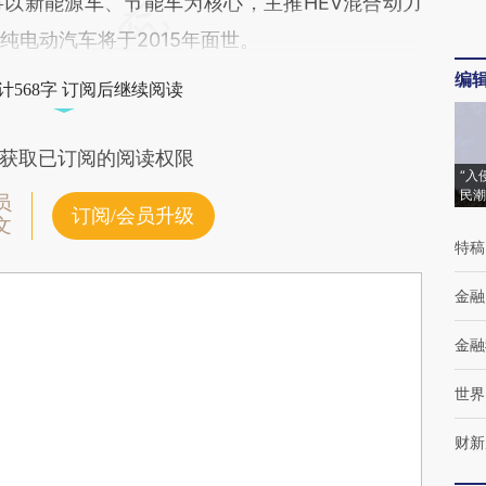
以新能源车、节能车为核心，主推HEV混合动力
纯电动汽车将于2015年面世。
编
计568字 订阅后继续阅读
获取已订阅的阅读权限
“入
民潮
员
订阅/会员升级
文
特稿
金融
金融
世界
财新