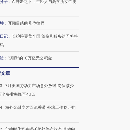
分子
：
AI冲击之下，年轻人与高学历女性更
坤
：
耳闻目睹的几位律师
日记
：
长护险覆盖全国 筹资和服务给予将持
码
波
：
“沉睡”的10万亿元公积金
新文章
43
7月美国劳动力市场意外放缓 岗位减少
3万个失业率降至4.1%
14
海外金融专才回流香港 外籍工作签证翻
2
宁德时代宜春锂矿仍处停产状态 其动向