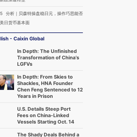
05
分析｜贝森特操盘稳日元，操作巧思能否
美日货币基本面
lish - Caixin Global
In Depth: The Unfinished
Transformation of China’s
LGFVs
In Depth: From Skies to
Shackles, HNA Founder
Chen Feng Sentenced to 12
Years in Prison
U.S. Details Steep Port
Fees on China-Linked
Vessels Starting Oct. 14
The Shady Deals Behind a