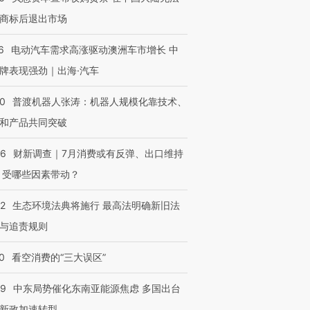
商标后退出市场
6
电动汽车需求高涨驱动澳洲车市增长 中
牌表现强劲｜出海·汽车
00
普渡机器人张涛：机器人规模化靠技术、
和产品共同突破
56
财新调查｜7月消费或有反弹、出口维持
 受哪些因素带动？
42
生态环境法典将施行 最高法明确新旧法
与追责规则
0
看空消费的“三大误区”
59
中东局势催化东南亚能源焦虑 多国出台
新政加速转型