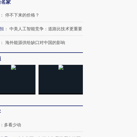
新名家
：
停不下来的价格？
恒
：
中美人工智能竞争：道路比技术更重要
OX的吸金
马航飞行员跨国走私7万
视线｜被称为“蟑螂”的印
：
海外能源供给缺口对中国的影响
让中产们甘
粒摇头丸 尿检体内含3种
度Z世代 用街头抗争将教
秘鲁纳斯
”？
毒品
育部长拱下台
13人遇难
频
进第四届链博
【商旅对话】华住集团
技“链”接产
【特别呈现】寻找100种
CFO：不靠规模取胜，华
【特别呈
有意思的生活方式·第三对
住三大增长引擎是什么？
有意思的
客
：
多看少动