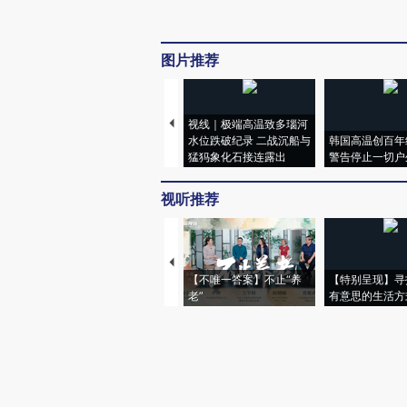
图片推荐
视线｜极端高温致多瑙河
水位跌破纪录 二战沉船与
韩国高温创百年
猛犸象化石接连露出
警告停止一切户
视听推荐
【不唯一答案】不止“养
【特别呈现】寻
老”
有意思的生活方