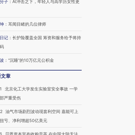
分子
：
AI冲击之下，年轻人与高学历女性更
坤
：
耳闻目睹的几位律师
日记
：
长护险覆盖全国 筹资和服务给予将持
码
波
：
“沉睡”的10万亿元公积金
新文章
1
北京化工大学发生实验室安全事故 一学
部严重受伤
22
油气市场剧烈波动现套利空间 嘉能可上
扭亏、净利增超50亿美元
6
贝恩资本宣布收购贡茶 在中国大陆无法