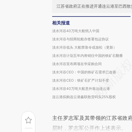
江苏省政府正在推进开通连云港至巴西散
相关报道
淡水河谷40万吨大船悄入中国
淡水河谷与招商轮船亦签署包运协议
淡水河谷低头 大船禁靠令或放松（更新）
淡水河谷计划五年内将销往中国的铁矿石翻番
淡水河谷宣布两项在华采购合同
淡水河谷CEO：中国的铁矿石需求已改善
淡水河谷CEO：铁矿石扩产计划不变
淡水河谷40万吨大船意外靠泊连云港
连云港拟购连云港鑫联散货码头25%股权
主任罗志军及其带领的江苏省政
层时，罗志军公开作上述表示。