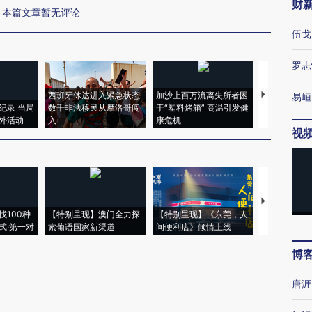
财
本篇文章暂无评论
伍戈
罗志
西班牙休达进入紧急状态
加沙上百万流离失所者困
视线｜HYR
易峘
纪录 当局
数千非法移民从摩洛哥闯
于“塑料烤箱” 高温引发健
术：是什么
外活动
入
康危机
心“花钱找虐
视
【推广】走
找100种
【特别呈现】澳门全力探
【特别呈现】《东莞，人
会，让数智科
式·第一对
索葡语国家新渠道
间便利店》倾情上线
业
博
唐涯