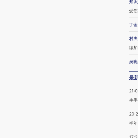
知识
受伤
丁金
村夫
续加
吴晓
最
21:0
生手
20:
半年
17:2