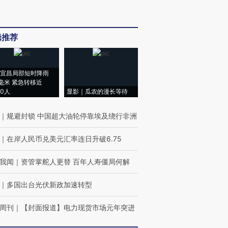
辑推荐
宜昌局部短时降雨
8毫米 紧急转移近
00人
显影｜瓜农的漫长等待
｜
规避封锁 中国超大油轮停靠埃及绕行非洲
｜
在岸人民币兑美元汇率连日升破6.75
我闻
｜
资管掌舵人更替 百年人寿僵局何解
｜
多国出台光伏新政加速转型
周刊
｜
【封面报道】电力现货市场元年突进