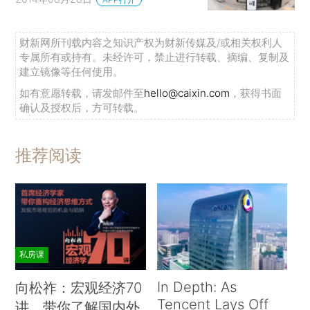
财新网所刊载内容之知识产权为财新传媒及/或相关权利人
专属所有或持有。未经许可，禁止进行转载、摘编、复制及
建立镜像等任何使用。
如有意愿转载，请发邮件至
hello@caixin.com
，获得书面
确认及授权后，方可转载。
推荐阅读
私房课
In Depth: As
向松祚：宏观经济70
Tencent Lays Off
讲，带你了解国内外