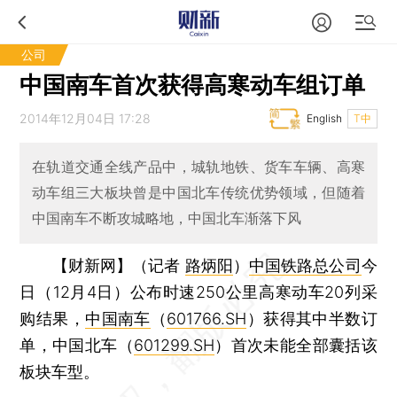
公司
中国南车首次获得高寒动车组订单
2014年12月04日 17:28
English
T中
在轨道交通全线产品中，城轨地铁、货车车辆、高寒
动车组三大板块曾是中国北车传统优势领域，但随着
中国南车不断攻城略地，中国北车渐落下风
【财新网】（记者
路炳阳
）
中国铁路总公司
今
日（12月4日）公布时速250公里高寒动车20列采
购结果，
中国南车
（
601766.SH
）获得其中半数订
单，中国北车（
601299.SH
）首次未能全部囊括该
板块车型。