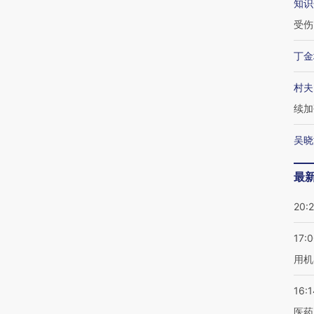
知识
受伤
丁金
村夫
续加
吴晓
最
20:
17:
用机
16:1
医药