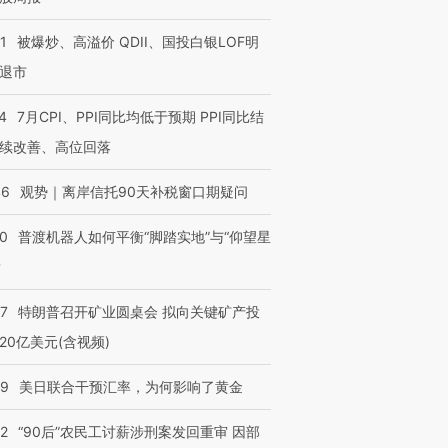
1
被爆炒、高溢价 QDII、国投白银LOF明
退市
4
7月CPI、PPI同比均低于预期 PPI同比结
续改善、高位回落
46
观势｜离岸信托90天补税窗口期疑问
00
普渡机器人如何平衡“脚踏实地”与“仰望星
？
57
特朗普召开矿业圆桌会 拟向关键矿产投
20亿美元(含视频)
09
美日联合干预汇率，为何影响了黄金
32
“90后”农民工讨薪涉刑案发回重审 因部