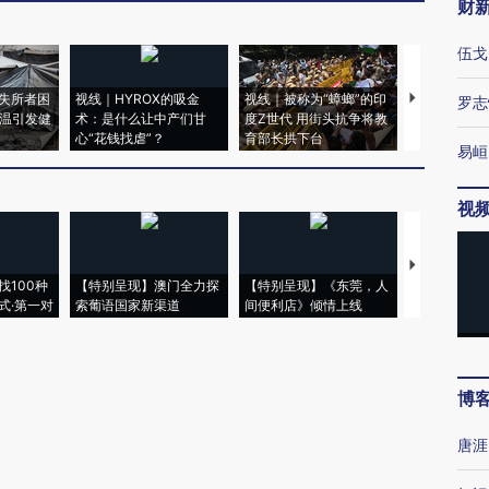
财
伍戈
失所者困
视线｜HYROX的吸金
视线｜被称为“蟑螂”的印
视线｜“入侵
罗志
高温引发健
术：是什么让中产们甘
度Z世代 用街头抗争将教
机”？难民潮
心“花钱找虐”？
育部长拱下台
飞地休达
易峘
视
【推广】走
找100种
【特别呈现】澳门全力探
【特别呈现】《东莞，人
会，让数智科
式·第一对
索葡语国家新渠道
间便利店》倾情上线
业
博
唐涯