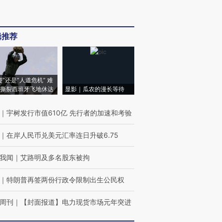
辑推荐
侵”还是“人道危机” 难
撕裂西班牙飞地休达
显影｜瓜农的漫长等待
｜
宇树发行市值610亿 先行者的加速和考验
｜
在岸人民币兑美元汇率连日升破6.75
我闻
｜
艾路明及多名股东被拘
｜
特朗普再签两份行政令限制出生公民权
周刊
｜
【封面报道】电力现货市场元年突进