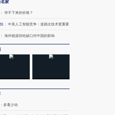
新名家
：
停不下来的价格？
”还是“人道危
湖北宜昌局部短时降雨
哈尔滨遭遇短时极端强降
恒
：
中美人工智能竞争：道路比技术更重要
撕裂西班牙
128毫米 紧急转移近
雨 3小时累计雨量超80毫
秘鲁纳斯
4000人
米
13人遇难
：
海外能源供给缺口对中国的影响
频
进第四届链博
【商旅对话】华住集团
技“链”接产
【特别呈现】寻找100种
CFO：不靠规模取胜，华
【特别呈
有意思的生活方式·第三对
住三大增长引擎是什么？
有意思的
客
：
多看少动