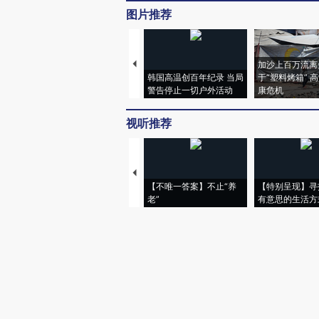
图片推荐
加沙上百万流离
韩国高温创百年纪录 当局
于“塑料烤箱” 
警告停止一切户外活动
康危机
视听推荐
【不唯一答案】不止“养
【特别呈现】寻
老”
有意思的生活方