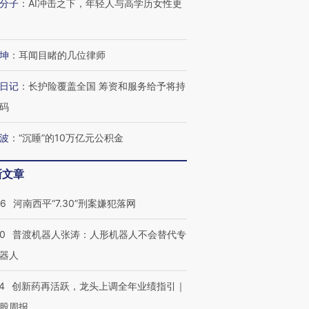
分子
：
AI冲击之下，年轻人与高学历女性更
坤
：
耳闻目睹的几位律师
日记
：
长护险覆盖全国 筹资和服务给予将持
码
波
：
“沉睡”的10万亿元公积金
新文章
26
河南西平“7.30”刑案嫌犯落网
00
普渡机器人张涛：人形机器人不会替代专
器人
4
创新药再活跃，龙头上调全年业绩指引｜
股周报