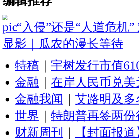
编辑推荐
“入侵”还是“人道危机
显影｜瓜农的漫长等待
特稿
｜
宇树发行市值61
金融
｜
在岸人民币兑美元
金融我闻
｜
艾路明及多
世界
｜
特朗普再签两份
财新周刊
｜
【封面报道