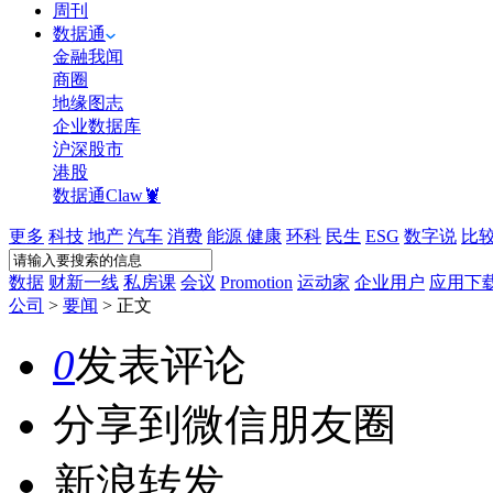
周刊
数据通
金融我闻
商圈
地缘图志
企业数据库
沪深股市
港股
数据通Claw🦞
更多
科技
地产
汽车
消费
能源
健康
环科
民生
ESG
数字说
比
数据
财新一线
私房课
会议
Promotion
运动家
企业用户
应用下
公司
>
要闻
>
正文
0
发表评论
分享到微信朋友圈
新浪转发