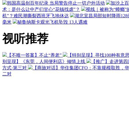
韩国高温创百年纪录 当局警告停止一切户外活动
加沙上百
术：是什么让中产们甘心“花钱找虐”？
视线｜被称为“蟑螂”
机”？难民潮撕裂西班牙飞地休达
湖北宜昌局部短时降雨128毫
毫米
秘鲁纳斯卡观光飞机坠毁 13人遇难
视听推荐
【不唯一答案】不止“养老”
【特别呈现】寻找100种有意
别呈现】《东莞，人间便利店》倾情上线
【推广】走进第四
方式·第三对
【商旅对话】华住集团CFO：不靠规模取胜，
二对