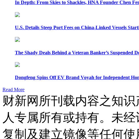
In Depth: From Skies to Shackles, HNA Founder Chen Feng
U.S. Details Steep Port Fees on China-Linked Vessels Start
The Shady Deals Behind a Veteran Banker’s Suspended D
Dongfeng Spins Off EV Brand Voyah for Independent Hon
Read More
财新网所刊载内容之知识
人专属所有或持有。未经
复制及建立镜像等任何使