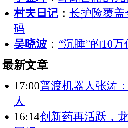
村夫日记
：
长护险覆盖
码
吴晓波
：
“沉睡”的10
最新文章
17:00
普渡机器人张涛
人
16:14
创新药再活跃，