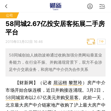
公司
58同城2.67亿投安居客拓展二手房
平台
2015年03月02日 16:46
T中
58同城创始人姚劲波称通过收购加强分类网站垂直业
务能力，在行业不振、并购涌现背景下，双方不会涉
足中介交易业务，和房地产中介仍为合作关系
【财新网】（记者
屈运栩
黎慧玲
）
房产中介
市场开始合纵连横，近日并购接连涌现。3月2日，
58同城
宣布以2.67亿美元并购
安居客
。此前一天，
北京最大房产中介链家地产收购了沪上最大房产中