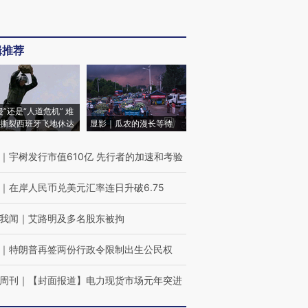
辑推荐
侵”还是“人道危机” 难
撕裂西班牙飞地休达
显影｜瓜农的漫长等待
｜
宇树发行市值610亿 先行者的加速和考验
｜
在岸人民币兑美元汇率连日升破6.75
我闻
｜
艾路明及多名股东被拘
｜
特朗普再签两份行政令限制出生公民权
周刊
｜
【封面报道】电力现货市场元年突进