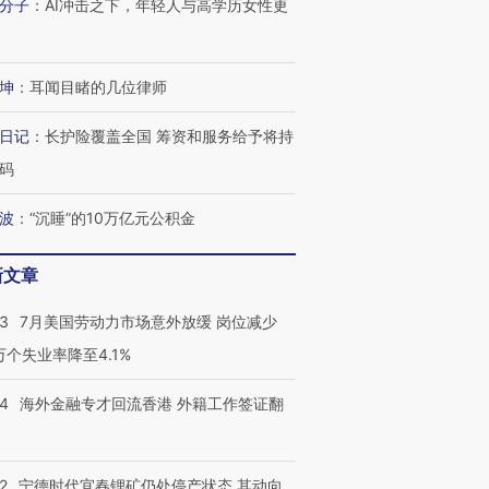
分子
：
AI冲击之下，年轻人与高学历女性更
坤
：
耳闻目睹的几位律师
日记
：
长护险覆盖全国 筹资和服务给予将持
码
波
：
“沉睡”的10万亿元公积金
新文章
43
7月美国劳动力市场意外放缓 岗位减少
3万个失业率降至4.1%
14
海外金融专才回流香港 外籍工作签证翻
2
宁德时代宜春锂矿仍处停产状态 其动向