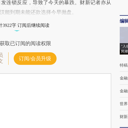
引发连锁反应，导致了今天的暴跌。财新记者亦从
汉能到期未能还款选择今早抛盘。
编
3922字 订阅后继续阅读
获取已订阅的阅读权限
“入
民潮
员
订阅/会员升级
文
特稿
金融
金融
世界
财新