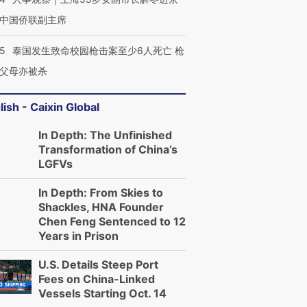
中国侨联副主席
45
泰国发生致命校园枪击案至少6人死亡 枪
父母亦被杀
lish - Caixin Global
In Depth: The Unfinished
Transformation of China’s
LGFVs
In Depth: From Skies to
Shackles, HNA Founder
Chen Feng Sentenced to 12
Years in Prison
U.S. Details Steep Port
Fees on China-Linked
Vessels Starting Oct. 14