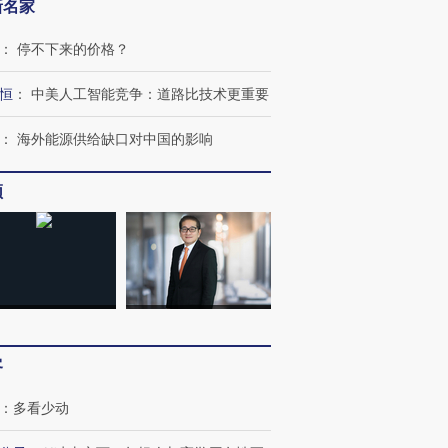
新名家
：
停不下来的价格？
恒
：
中美人工智能竞争：道路比技术更重要
：
海外能源供给缺口对中国的影响
频
跨国走私7万
视线｜被称为“蟑螂”的印
视线｜“入侵”还是“人道危
检体内含3种
度Z世代 用街头抗争将教
机”？难民潮撕裂西班牙
秘鲁纳斯
育部长拱下台
飞地休达
13人遇难
进第四届链博
【商旅对话】华住集团
客
技“链”接产
【特别呈现】寻找100种
CFO：不靠规模取胜，华
【特别呈
有意思的生活方式·第三对
住三大增长引擎是什么？
有意思的
：
多看少动