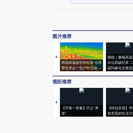
图片推荐
视线｜极端高温
韩国高温创百年纪录 当局
水位跌破纪录 
警告停止一切户外活动
猛犸象化石接连
视听推荐
【不唯一答案】不止“养
【特别呈现】寻
老”
有意思的生活方