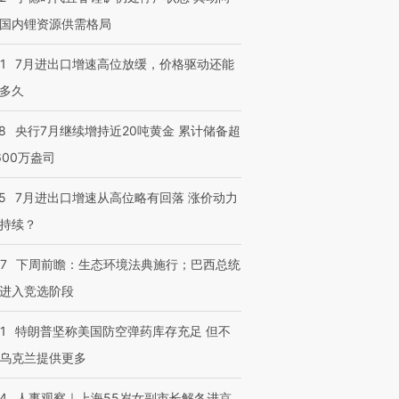
国内锂资源供需格局
1
7月进出口增速高位放缓，价格驱动还能
多久
8
央行7月继续增持近20吨黄金 累计储备超
600万盎司
5
7月进出口增速从高位略有回落 涨价动力
持续？
07
下周前瞻：生态环境法典施行；巴西总统
进入竞选阶段
1
特朗普坚称美国防空弹药库存充足 但不
乌克兰提供更多
24
人事观察｜上海55岁女副市长解冬进京