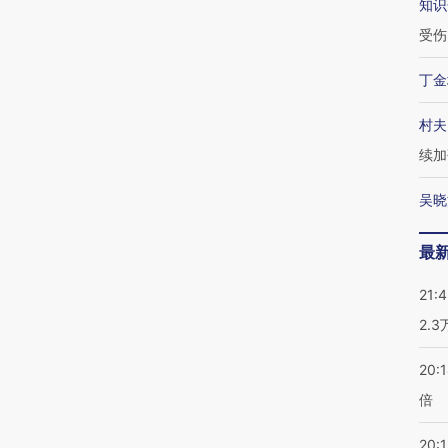
知识
受伤
丁金
村夫
续加
吴晓
最
21:
2.
20:
倍
20:1