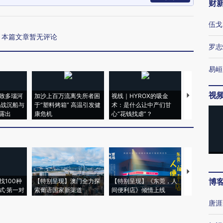
财
伍戈
本篇文章暂无评论
罗志
易峘
视
致多瑙河
加沙上百万流离失所者困
视线｜HYROX的吸金
马航飞行员
二战沉船与
于“塑料烤箱” 高温引发健
术：是什么让中产们甘
粒摇头丸 尿
露出
康危机
心“花钱找虐”？
毒品
【推广】走
博
找100种
【特别呈现】澳门全力探
【特别呈现】《东莞，人
会，让数智科
式·第一对
索葡语国家新渠道
间便利店》倾情上线
业
唐涯