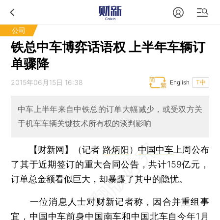
公司
铁总中车博弈话语权 上半年车辆订
单骤降
2015年06月15日 16:38
English
T中
中车上半年来自中铁总的订单大幅减少，或受双方关
于机车车辆关键技术所有权的谈判影响
【财新网】（记者
路炳阳
）
中国中车
上周公布
了其于近期签订的重大合同公告，共计159亿元，
订单总金额看似巨大，却暴露了其中的隐忧。
一位消息人士对财新记者称，因合并重组事
宜，中国中车前身
中国南车
和
中国北车
自今年1月