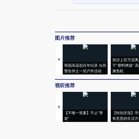
图片推荐
加沙上百万流离
韩国高温创百年纪录 当局
于“塑料烤箱” 
警告停止一切户外活动
康危机
视听推荐
【不唯一答案】不止“养
【特别呈现】寻
老”
有意思的生活方