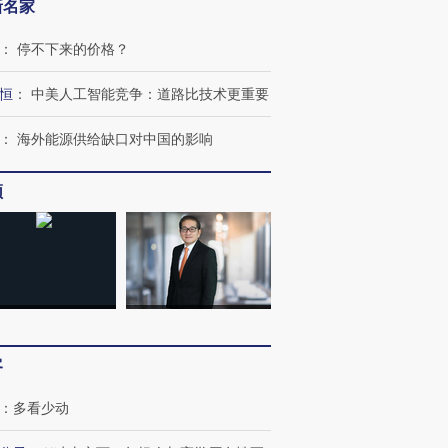
新名家
：
停不下来的价格？
恒
：
中美人工智能竞争：道路比技术更重要
：
海外能源供给缺口对中国的影响
频
”还是“人道危
湖北宜昌局部短时降雨
哈尔滨遭遇短时极端强降
撕裂西班牙
128毫米 紧急转移近
雨 3小时累计雨量超80毫
秘鲁纳斯
4000人
米
13人遇难
进第四届链博
【商旅对话】华住集团
客
技“链”接产
【特别呈现】寻找100种
CFO：不靠规模取胜，华
【特别呈
有意思的生活方式·第三对
住三大增长引擎是什么？
有意思的
：
多看少动