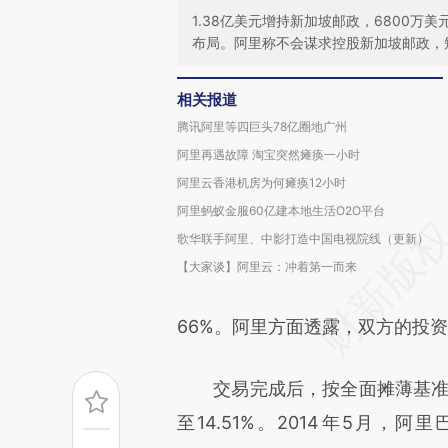
1.38亿美元增持新加坡邮政，6800
布局。阿里称不会谋求控股新加坡邮政，
相关报道
腾讯阿里等四巨头78亿圈地广州
阿里再遇故障 淘宝突然瘫痪一小时
阿里云香港机房为何瘫痪12小时
阿里蚂蚁金服60亿建本地生活O2O平台
歌华联手阿里、中影打造中国电视院线（更新）
【大家谈】阿里云：冲着第一而来
66%。阿里方面透露，双方的投
交易完成后，按全面摊薄基准计算
至14.51%。2014年5月，