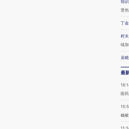
知识
受伤
丁金
村夫
续加
吴晓
最
16:1
医药
15:5
确被
11:3