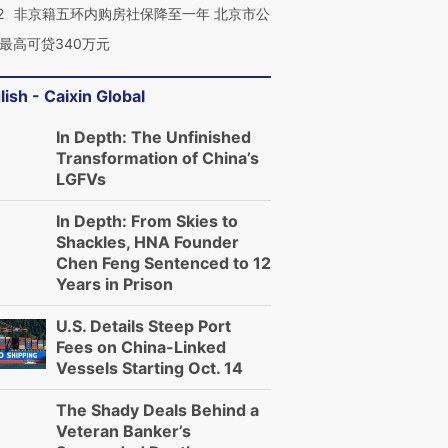
2
非京籍五环内购房社保降至一年 北京市公
最高可贷340万元
lish - Caixin Global
In Depth: The Unfinished
Transformation of China’s
LGFVs
In Depth: From Skies to
Shackles, HNA Founder
Chen Feng Sentenced to 12
Years in Prison
U.S. Details Steep Port
Fees on China-Linked
Vessels Starting Oct. 14
The Shady Deals Behind a
Veteran Banker’s