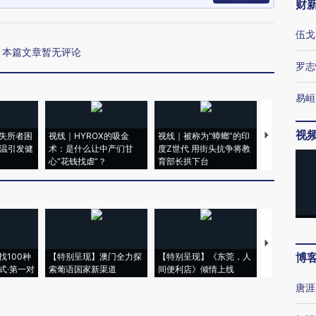
财
伍戈
本篇文章暂无评论
罗志
易峘
视
失所者困
视线｜HYROX的吸金
视线｜被称为“蟑螂”的印
视线｜“入侵
高温引发健
术：是什么让中产们甘
度Z世代 用街头抗争将教
机”？难民潮
心“花钱找虐”？
育部长拱下台
飞地休达
【推广】走
博
找100种
【特别呈现】澳门全力探
【特别呈现】《东莞，人
会，让数智科
式·第一对
索葡语国家新渠道
间便利店》倾情上线
业
唐涯