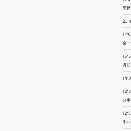
束持
20:
17:
空”
15:
资超
14:
13:
分事
12:
涉罪