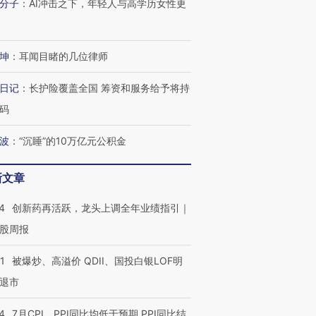
分子
：
AI冲击之下，年轻人与高学历女性更
坤
：
耳闻目睹的几位律师
日记
：
长护险覆盖全国 筹资和服务给予将持
码
波
：
“沉睡”的10万亿元公积金
新文章
4
创新药再活跃，龙头上调全年业绩指引｜
股周报
1
被爆炒、高溢价 QDII、国投白银LOF明
退市
4
7月CPI、PPI同比均低于预期 PPI同比结