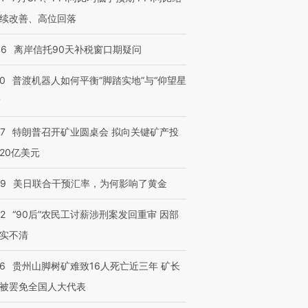
续改善、高位回落
46
离岸信托90天补税窗口期疑问
00
普渡机器人如何平衡“脚踏实地”与“仰望星
？
57
特朗普召开矿业圆桌会 拟向关键矿产投
20亿美元
09
美日联合干预汇率，为何影响了黄金
32
“90后”农民工讨薪涉刑案发回重审 因部
实不清
36
贵州山脚树矿难致16人死亡近三年 矿长
被罢免全国人大代表