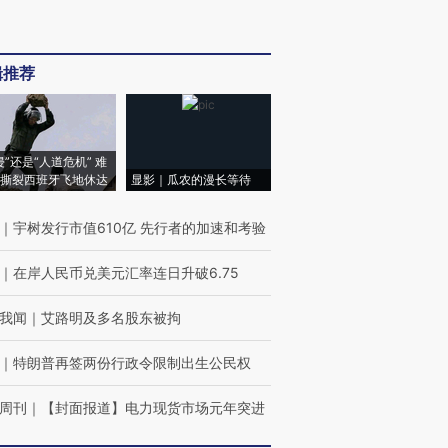
辑推荐
侵”还是“人道危机” 难
撕裂西班牙飞地休达
显影｜瓜农的漫长等待
｜
宇树发行市值610亿 先行者的加速和考验
｜
在岸人民币兑美元汇率连日升破6.75
我闻
｜
艾路明及多名股东被拘
｜
特朗普再签两份行政令限制出生公民权
周刊
｜
【封面报道】电力现货市场元年突进