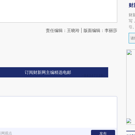
财
财
写
引
责任编辑：王晓玲 | 版面编辑：李丽莎
订阅财新网主编精选电邮
新网观点
发布