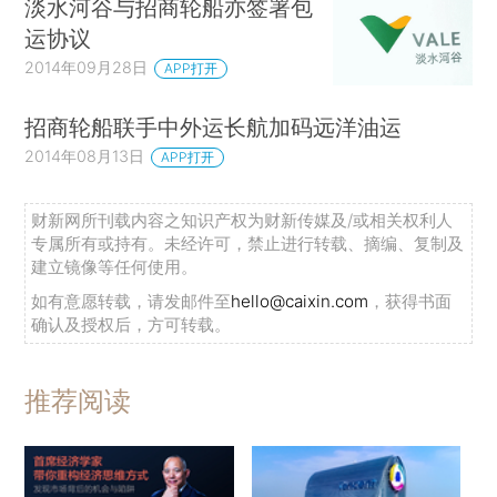
淡水河谷与招商轮船亦签署包
运协议
2014年09月28日
APP打开
招商轮船联手中外运长航加码远洋油运
2014年08月13日
APP打开
财新网所刊载内容之知识产权为财新传媒及/或相关权利人
专属所有或持有。未经许可，禁止进行转载、摘编、复制及
建立镜像等任何使用。
如有意愿转载，请发邮件至
hello@caixin.com
，获得书面
确认及授权后，方可转载。
推荐阅读