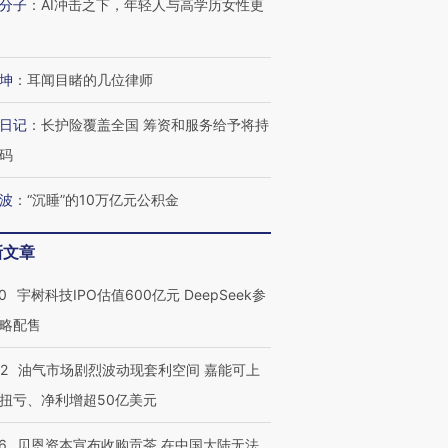
分子
：
AI冲击之下，年轻人与高学历女性更
进第四届链博
【商旅对话】华住集团
技“链”接产
【特别呈现】寻找100种
CFO：不靠规模取胜，华
【特别呈
有意思的生活方式·第三对
住三大增长引擎是什么？
有意思的
坤
：
耳闻目睹的几位律师
日记
：
长护险覆盖全国 筹资和服务给予将持
码
波
：
“沉睡”的10万亿元公积金
新文章
0
宇树科技IPO估值600亿元 DeepSeek参
略配售
22
油气市场剧烈波动现套利空间 嘉能可上
扭亏、净利增超50亿美元
6
贝恩资本宣布收购贡茶 在中国大陆无法