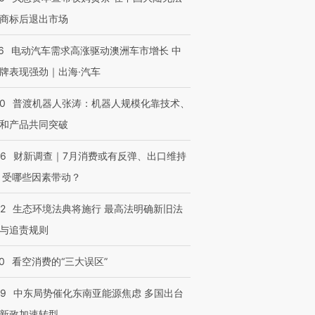
商标后退出市场
6
电动汽车需求高涨驱动澳洲车市增长 中
牌表现强劲｜出海·汽车
00
普渡机器人张涛：机器人规模化靠技术、
和产品共同突破
56
财新调查｜7月消费或有反弹、出口维持
 受哪些因素带动？
42
生态环境法典将施行 最高法明确新旧法
与追责规则
0
看空消费的“三大误区”
59
中东局势催化东南亚能源焦虑 多国出台
新政加速转型