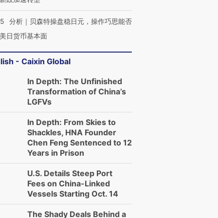
05
分析｜贝森特操盘稳日元，操作巧思能否
美日货币基本面
lish - Caixin Global
In Depth: The Unfinished
Transformation of China’s
LGFVs
In Depth: From Skies to
Shackles, HNA Founder
Chen Feng Sentenced to 12
Years in Prison
U.S. Details Steep Port
Fees on China-Linked
Vessels Starting Oct. 14
The Shady Deals Behind a