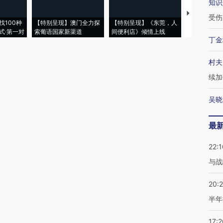
知识
【推广】走
受伤
找100种
【特别呈现】澳门全力探
【特别呈现】《东莞，人
会，让数智科
式·第一对
索葡语国家新渠道
间便利店》倾情上线
业
丁金
村夫
续加
吴晓
最
22:1
与战
20:
半年
17:2