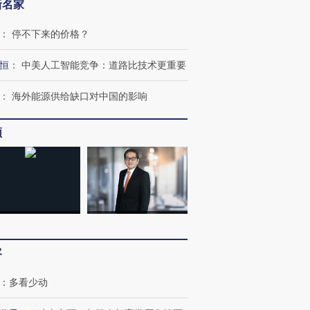
新名家
：
停不下来的价格？
恒
：
中美人工智能竞争：道路比技术更重要
：
海外能源供给缺口对中国的影响
频
OX的吸金
马航飞行员跨国走私7万
视线｜被称为“蟑螂”的印
让中产们甘
粒摇头丸 尿检体内含3种
度Z世代 用街头抗争将教
秘鲁纳斯
”？
毒品
育部长拱下台
13人遇难
客
：
多看少动