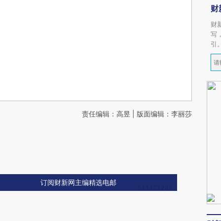
财
财
写
引
责任编辑：高昱 | 版面编辑：李丽莎
订阅财新网主编精选电邮