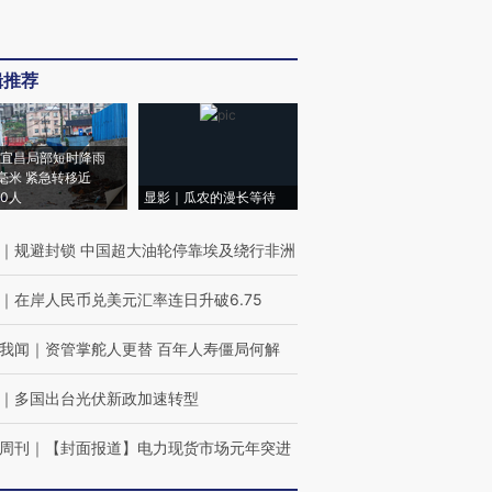
辑推荐
宜昌局部短时降雨
8毫米 紧急转移近
00人
显影｜瓜农的漫长等待
｜
规避封锁 中国超大油轮停靠埃及绕行非洲
｜
在岸人民币兑美元汇率连日升破6.75
我闻
｜
资管掌舵人更替 百年人寿僵局何解
｜
多国出台光伏新政加速转型
周刊
｜
【封面报道】电力现货市场元年突进