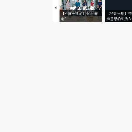
【不唯一答案】不止“养
【特别呈现】寻
老”
有意思的生活方