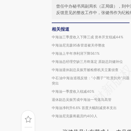
曾任中办秘书局副局长（正局级），到中
反馈意见的整改工作中，张健伟作为纪检
相关报道
中海油三季度收入下降三成 资本开支锐减44%
中海油尼克森95条管道被关停整改
中海油上半年净利润下降56.1%
中海油总经理空缺三月终落定 原副总刘健补位
中海油退休副总吴振芳被检察机关立案侦查
中石油中海油巡视反馈：“小圈子”“吃里扒外”问题
突出
中海油一季度收入锐减40%
退休副总吴振芳成中海油一号落马高管
中海油净利升6.6% 首度大幅削减资本支出
中海油尼克森将裁员约400人