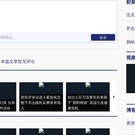
财
伍戈
罗志
新网观点
发布
易峘
视
本篇文章暂无评论
西班牙休达进入紧急状态
加沙上百万流离失所者困
视线｜HYR
纪录 当局
数千非法移民从摩洛哥闯
于“塑料烤箱” 高温引发健
术：是什么
外活动
入
康危机
心“花钱找虐
博
唐涯