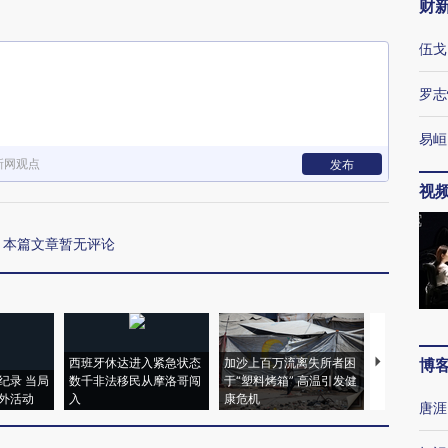
财
伍戈
罗志
易峘
新网观点
发布
视
本篇文章暂无评论
西班牙休达进入紧急状态
加沙上百万流离失所者困
视线｜HYR
博
纪录 当局
数千非法移民从摩洛哥闯
于“塑料烤箱” 高温引发健
术：是什么
外活动
入
康危机
心“花钱找虐
唐涯