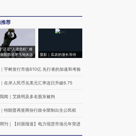
辑推荐
侵”还是“人道危机” 难
撕裂西班牙飞地休达
显影｜瓜农的漫长等待
｜
宇树发行市值610亿 先行者的加速和考验
｜
在岸人民币兑美元汇率连日升破6.75
我闻
｜
艾路明及多名股东被拘
｜
特朗普再签两份行政令限制出生公民权
周刊
｜
【封面报道】电力现货市场元年突进