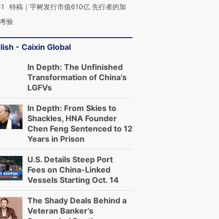
51
特稿｜宇树发行市值610亿 先行者的加
考验
lish - Caixin Global
In Depth: The Unfinished
Transformation of China’s
LGFVs
In Depth: From Skies to
Shackles, HNA Founder
Chen Feng Sentenced to 12
Years in Prison
U.S. Details Steep Port
Fees on China-Linked
Vessels Starting Oct. 14
The Shady Deals Behind a
Veteran Banker’s