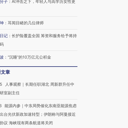
分子
：
AI冲击之下，年轻人与高学历女性更
进第四届链博
【商旅对话】华住集团
坤
：
耳闻目睹的几位律师
技“链”接产
【特别呈现】寻找100种
CFO：不靠规模取胜，华
【特别呈
有意思的生活方式·第三对
住三大增长引擎是什么？
有意思的
日记
：
长护险覆盖全国 筹资和服务给予将持
码
波
：
“沉睡”的10万亿元公积金
新文章
25
人事观察｜长期任职湖北 周新群升任中
研室副主任
3
能源内参｜中东局势催化东南亚能源焦虑
出台光伏新政加速转型；伊朗称与阿曼接近
协议 海峡现有两条航道将关闭