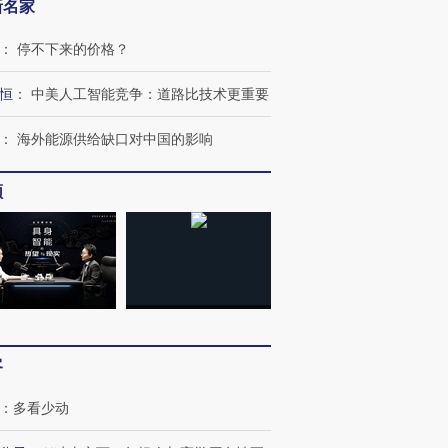
新名家
：
停不下来的价格？
恒
：
中美人工智能竞争：道路比技术更重要
：
海外能源供给缺口对中国的影响
频
OX的吸金
客
马航飞行员跨国走私7万
视线｜被称为“蟑螂”的印
让中产们甘
粒摇头丸 尿检体内含3种
度Z世代 用街头抗争将教
秘鲁纳斯
”？
毒品
育部长拱下台
13人遇难
：
多看少动