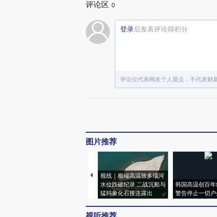
评论区
0
登录
后发表评论得积分
评论仅代表网友个人观点，不代表财
图片推荐
视线｜极端高温致多瑙河
水位跌破纪录 二战沉船与
韩国高温创百年
猛犸象化石接连露出
警告停止一切户
视听推荐