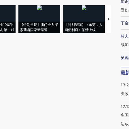
知识
受伤
【推广】走
丁金
找100种
【特别呈现】澳门全力探
【特别呈现】《东莞，人
会，让数智科
式·第一对
索葡语国家新渠道
间便利店》倾情上线
业
村夫
续加
吴晓
最
13:
央政
12:1
多国
达成