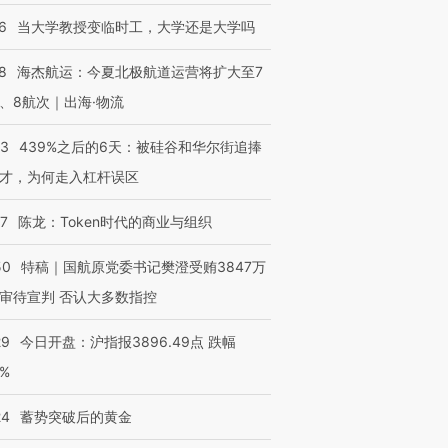
6
当大学教授变临时工，大学还是大学吗
8
海杰航运：今夏北极航道运营将扩大至7
、8航次｜出海·物流
53
439%之后的6天：被硅谷和华尔街追捧
才，为何走入杠杆误区
07
陈龙：Token时代的商业与组织
50
特稿｜国航原党委书记樊澄受贿3847万
审待宣判 否认大多数指控
29
今日开盘：沪指报3896.49点 跌幅
0%
24
蓄势突破后的黄金