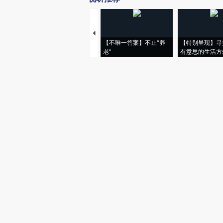
【不唯一答案】不止“养
【特别呈现】寻
老”
有意思的生活方