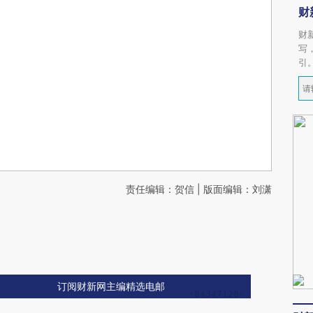
财
财
写
引
责任编辑：贺信 | 版面编辑：刘潇
订阅财新网主编精选电邮