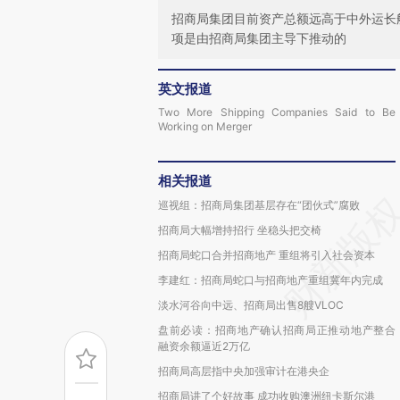
招商局集团目前资产总额远高于中外运长
项是由招商局集团主导下推动的
英文报道
Two More Shipping Companies Said to Be
Working on Merger
相关报道
巡视组：招商局集团基层存在“团伙式”腐败
招商局大幅增持招行 坐稳头把交椅
招商局蛇口合并招商地产 重组将引入社会资本
李建红：招商局蛇口与招商地产重组冀年内完成
淡水河谷向中远、招商局出售8艘VLOC
盘前必读：招商地产确认招商局正推动地产整合
融资余额逼近2万亿
招商局高层指中央加强审计在港央企
招商局讲了个好故事 成功收购澳洲纽卡斯尔港