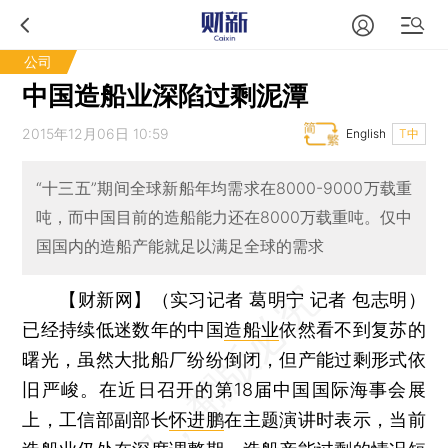
公司
中国造船业深陷过剩泥潭
2015年12月06日 10:59
English
T中
“十三五”期间全球新船年均需求在8000-9000万载重
吨，而中国目前的造船能力还在8000万载重吨。仅中
国国内的造船产能就足以满足全球的需求
【财新网】（实习记者 葛明宁 记者 包志明）
已经持续低迷数年的中国
造船业
依然看不到复苏的
曙光，虽然大批船厂纷纷倒闭，但产能过剩形式依
旧严峻。在近日召开的第18届中国国际海事会展
上，工信部副部长
怀进鹏
在主题演讲时表示，当前