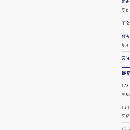
知识
受伤
丁金
村夫
续加
吴晓
最
17:
用机
16:1
医药
15:5