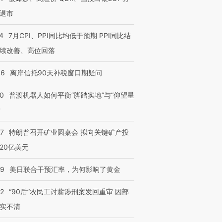
退市
4
7月CPI、PPI同比均低于预期 PPI同比结
续改善、高位回落
46
离岸信托90天补税窗口期疑问
00
普渡机器人如何平衡“脚踏实地”与“仰望星
？
57
特朗普召开矿业圆桌会 拟向关键矿产投
20亿美元
09
美日联合干预汇率，为何影响了黄金
32
“90后”农民工讨薪涉刑案发回重审 因部
实不清