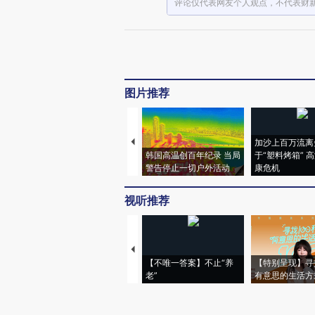
评论仅代表网友个人观点，不代表财
图片推荐
加沙上百万流离
韩国高温创百年纪录 当局
于“塑料烤箱” 
警告停止一切户外活动
康危机
视听推荐
【不唯一答案】不止“养
【特别呈现】寻
老”
有意思的生活方