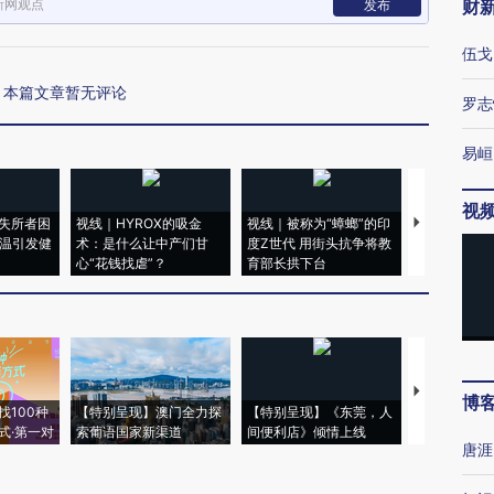
新网观点
财
发布
伍戈
本篇文章暂无评论
罗志
易峘
视
失所者困
视线｜HYROX的吸金
视线｜被称为“蟑螂”的印
视线｜“入侵
高温引发健
术：是什么让中产们甘
度Z世代 用街头抗争将教
机”？难民潮
心“花钱找虐”？
育部长拱下台
飞地休达
【推广】走
博
找100种
【特别呈现】澳门全力探
【特别呈现】《东莞，人
会，让数智科
式·第一对
索葡语国家新渠道
间便利店》倾情上线
业
唐涯