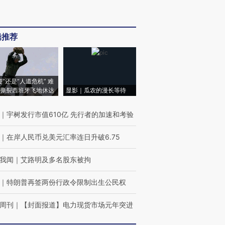
辑推荐
侵”还是“人道危机” 难
撕裂西班牙飞地休达
显影｜瓜农的漫长等待
｜
宇树发行市值610亿 先行者的加速和考验
｜
在岸人民币兑美元汇率连日升破6.75
我闻
｜
艾路明及多名股东被拘
｜
特朗普再签两份行政令限制出生公民权
周刊
｜
【封面报道】电力现货市场元年突进