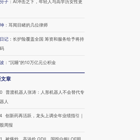
分子
：
AI冲击之下，年轻人与高学历女性更
坤
：
耳闻目睹的几位律师
日记
：
长护险覆盖全国 筹资和服务给予将持
码
波
：
“沉睡”的10万亿元公积金
新文章
00
普渡机器人张涛：人形机器人不会替代专
器人
4
创新药再活跃，龙头上调全年业绩指引｜
股周报
1
被爆炒、高溢价 QDII、国投白银LOF明