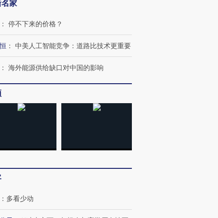
新名家
：
停不下来的价格？
恒
：
中美人工智能竞争：道路比技术更重要
：
海外能源供给缺口对中国的影响
频
”还是“人道危
湖北宜昌局部短时降雨
哈尔滨遭遇短时极端强降
撕裂西班牙
128毫米 紧急转移近
雨 3小时累计雨量超80毫
秘鲁纳斯
4000人
米
13人遇难
进第四届链博
【商旅对话】华住集团
客
技“链”接产
【特别呈现】寻找100种
CFO：不靠规模取胜，华
【特别呈
有意思的生活方式·第三对
住三大增长引擎是什么？
有意思的
：
多看少动