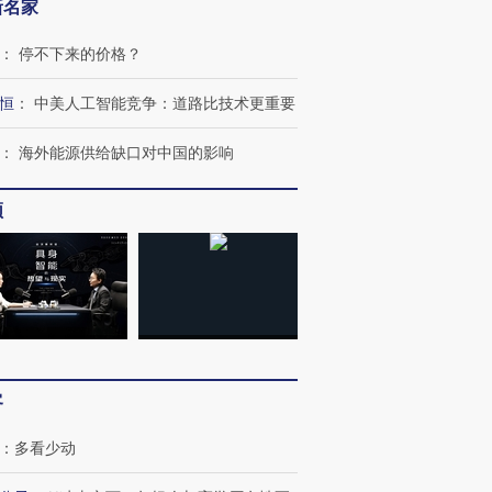
新名家
：
停不下来的价格？
恒
：
中美人工智能竞争：道路比技术更重要
：
海外能源供给缺口对中国的影响
频
”还是“人道危
湖北宜昌局部短时降雨
哈尔滨遭遇短时极端强降
撕裂西班牙
128毫米 紧急转移近
雨 3小时累计雨量超80毫
秘鲁纳斯
4000人
米
13人遇难
进第四届链博
【商旅对话】华住集团
客
技“链”接产
【特别呈现】寻找100种
CFO：不靠规模取胜，华
【特别呈
有意思的生活方式·第三对
住三大增长引擎是什么？
有意思的
：
多看少动