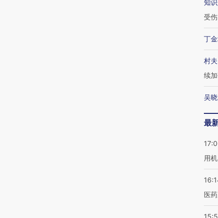
知识
受伤
丁金
村夫
续加
吴晓
最
17:
用机
16:1
医药
15:5