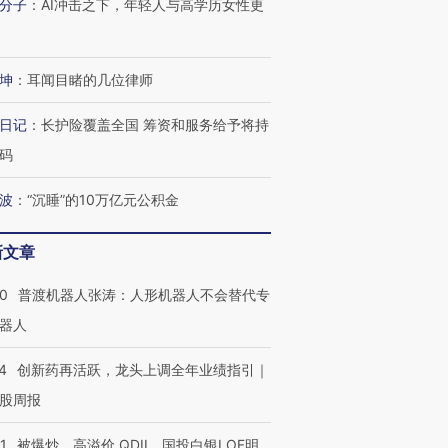
分子
：
AI冲击之下，年轻人与高学历女性更
坤
：
耳闻目睹的几位律师
日记
：
长护险覆盖全国 筹资和服务给予将持
码
波
：
“沉睡”的10万亿元公积金
新文章
00
普渡机器人张涛：人形机器人不会替代专
器人
4
创新药再活跃，龙头上调全年业绩指引｜
股周报
1
被爆炒、高溢价 QDII、国投白银LOF明