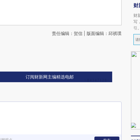
财
财
写
引
责任编辑：贺信 | 版面编辑：邱祺璞
订阅财新网主编精选电邮
新网观点