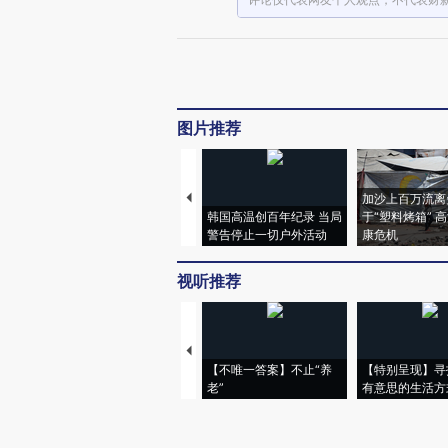
图片推荐
加沙上百万流离
韩国高温创百年纪录 当局
于“塑料烤箱” 
警告停止一切户外活动
康危机
视听推荐
【不唯一答案】不止“养
【特别呈现】寻
老”
有意思的生活方