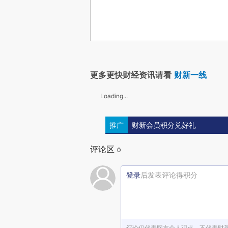
更多更快财经资讯请看
财新一线
Loading...
推广
财新会员积分兑好礼
评论区
0
登录
后发表评论得积分
评论仅代表网友个人观点，不代表财