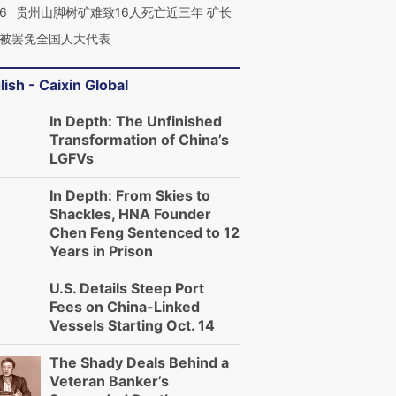
36
贵州山脚树矿难致16人死亡近三年 矿长
被罢免全国人大代表
lish - Caixin Global
In Depth: The Unfinished
Transformation of China’s
LGFVs
In Depth: From Skies to
Shackles, HNA Founder
Chen Feng Sentenced to 12
Years in Prison
U.S. Details Steep Port
Fees on China-Linked
Vessels Starting Oct. 14
The Shady Deals Behind a
Veteran Banker’s