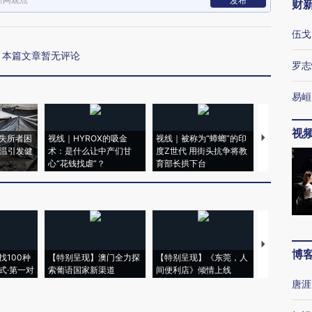
发布
财
伍戈
本篇文章暂无评论
罗志
易峘
视
失所者困
视线｜HYROX的吸金
视线｜被称为“蟑螂”的印
视线｜“入侵
高温引发健
术：是什么让中产们甘
度Z世代 用街头抗争将教
机”？难民潮
心“花钱找虐”？
育部长拱下台
飞地休达
【推广】走
博
找100种
【特别呈现】澳门全力探
【特别呈现】《东莞，人
会，让数智科
式·第一对
索葡语国家新渠道
间便利店》倾情上线
业
唐涯