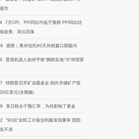
退市
4
7月CPI、PPI同比均低于预期 PPI同比结
续改善、高位回落
46
观势｜离岸信托90天补税窗口期疑问
00
普渡机器人如何平衡“脚踏实地”与“仰望星
？
57
特朗普召开矿业圆桌会 拟向关键矿产投
20亿美元(含视频)
09
美日联合干预汇率，为何影响了黄金
32
“90后”农民工讨薪涉刑案发回重审 因部
实不清