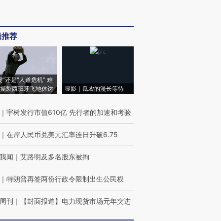
辑推荐
侵”还是“人道危机” 难
撕裂西班牙飞地休达
显影｜瓜农的漫长等待
｜
宇树发行市值610亿 先行者的加速和考验
｜
在岸人民币兑美元汇率连日升破6.75
我闻
｜
艾路明及多名股东被拘
｜
特朗普再签两份行政令限制出生公民权
周刊
｜
【封面报道】电力现货市场元年突进