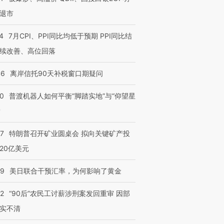
退市
4
7月CPI、PPI同比均低于预期 PPI同比结
续改善、高位回落
46
离岸信托90天补税窗口期疑问
00
普渡机器人如何平衡“脚踏实地”与“仰望星
？
57
特朗普召开矿业圆桌会 拟向关键矿产投
20亿美元
09
美日联合干预汇率，为何影响了黄金
32
“90后”农民工讨薪涉刑案发回重审 因部
实不清