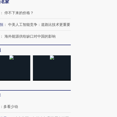
新名家
：
停不下来的价格？
恒
：
中美人工智能竞争：道路比技术更重要
：
海外能源供给缺口对中国的影响
频
”还是“人道危
湖北宜昌局部短时降雨
哈尔滨遭遇短时极端强降
撕裂西班牙
128毫米 紧急转移近
雨 3小时累计雨量超80毫
秘鲁纳斯
4000人
米
13人遇难
客
进第四届链博
【商旅对话】华住集团
：
多看少动
技“链”接产
【特别呈现】寻找100种
CFO：不靠规模取胜，华
【特别呈
有意思的生活方式·第三对
住三大增长引擎是什么？
有意思的