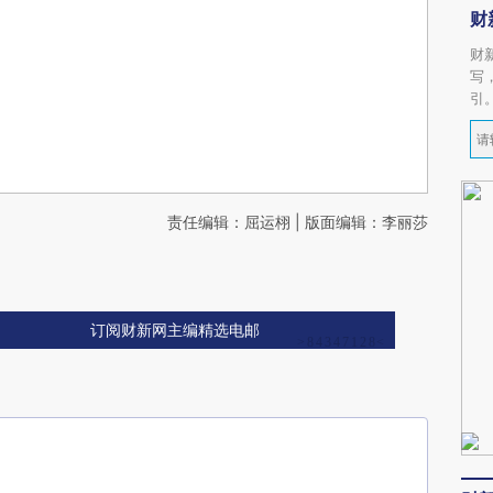
财
财
写
引
责任编辑：屈运栩 | 版面编辑：李丽莎
订阅财新网主编精选电邮