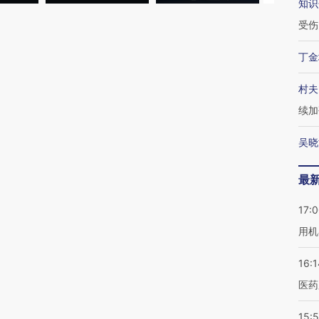
知识
受伤
丁金
村夫
续加
吴晓
最
17:
用机
16:1
医药
15:5