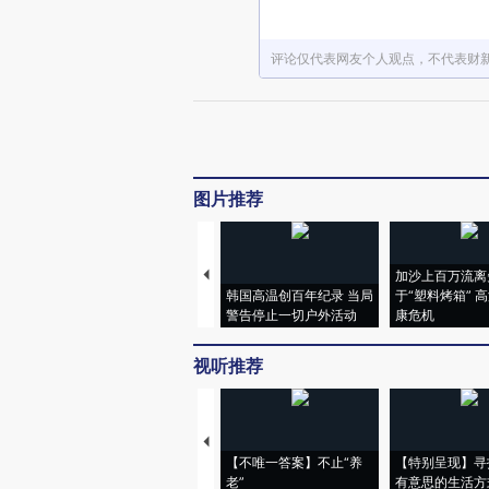
评论仅代表网友个人观点，不代表财
图片推荐
加沙上百万流离
韩国高温创百年纪录 当局
于“塑料烤箱” 
警告停止一切户外活动
康危机
视听推荐
【不唯一答案】不止“养
【特别呈现】寻
老”
有意思的生活方