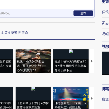
财
伍戈
新网观点
发布
罗志
本篇文章暂无评论
易峘
视
失所者困
视线｜HYROX的吸金
视线｜被称为“蟑螂”的印
视线｜“入侵
高温引发健
术：是什么让中产们甘
度Z世代 用街头抗争将教
机”？难民潮
心“花钱找虐”？
育部长拱下台
飞地休达
博
【推广】走
唐涯
找100种
【特别呈现】澳门全力探
【特别呈现】《东莞，人
会，让数智科
式·第一对
索葡语国家新渠道
间便利店》倾情上线
业