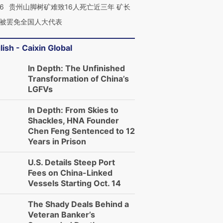
36
贵州山脚树矿难致16人死亡近三年 矿长
被罢免全国人大代表
lish - Caixin Global
In Depth: The Unfinished
Transformation of China’s
LGFVs
In Depth: From Skies to
Shackles, HNA Founder
Chen Feng Sentenced to 12
Years in Prison
U.S. Details Steep Port
Fees on China-Linked
Vessels Starting Oct. 14
The Shady Deals Behind a
Veteran Banker’s