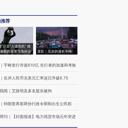
辑推荐
侵”还是“人道危机” 难
撕裂西班牙飞地休达
显影｜瓜农的漫长等待
｜
宇树发行市值610亿 先行者的加速和考验
｜
在岸人民币兑美元汇率连日升破6.75
我闻
｜
艾路明及多名股东被拘
｜
特朗普再签两份行政令限制出生公民权
周刊
｜
【封面报道】电力现货市场元年突进