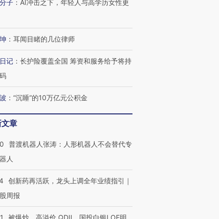
分子
：
AI冲击之下，年轻人与高学历女性更
坤
：
耳闻目睹的几位律师
日记
：
长护险覆盖全国 筹资和服务给予将持
码
波
：
“沉睡”的10万亿元公积金
新文章
00
普渡机器人张涛：人形机器人不会替代专
器人
4
创新药再活跃，龙头上调全年业绩指引｜
股周报
1
被爆炒、高溢价 QDII、国投白银LOF明