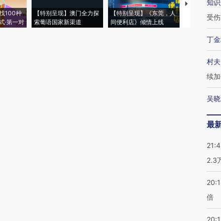
知识
【推广】走
找100种
【特别呈现】澳门全力探
【特别呈现】《东莞，人
会，让数智科
受伤
式·第一对
索葡语国家新渠道
间便利店》倾情上线
业
丁金
村夫
续加
吴晓
最
21:
2.
20:
倍
20:1