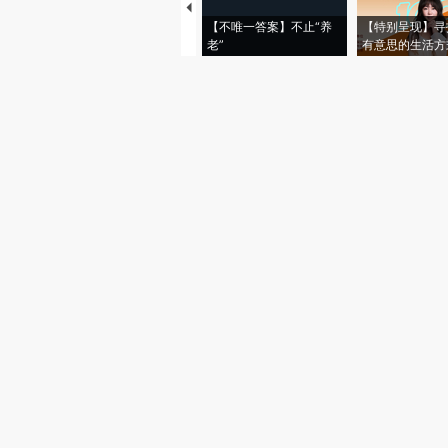
【不唯一答案】不止“养
【特别呈现】寻
老”
有意思的生活方