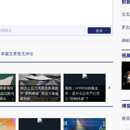
财
伍戈
罗志
新网观点
发布
易峘
本篇文章暂无评论
视
致多瑙河
加沙上百万流离失所者困
视线｜HYROX的吸金
马航飞行员
二战沉船与
于“塑料烤箱” 高温引发健
术：是什么让中产们甘
粒摇头丸 尿
露出
康危机
心“花钱找虐”？
毒品
博
唐涯