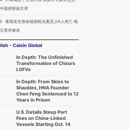
中国侨联副主席
45
泰国发生致命校园枪击案至少6人死亡 枪
父母亦被杀
lish - Caixin Global
In Depth: The Unfinished
Transformation of China’s
LGFVs
In Depth: From Skies to
Shackles, HNA Founder
Chen Feng Sentenced to 12
Years in Prison
U.S. Details Steep Port
Fees on China-Linked
Vessels Starting Oct. 14