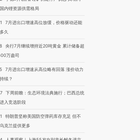
国内锂资源供需格局
1
7月进出口增速高位放缓，价格驱动还能
多久
8
央行7月继续增持近20吨黄金 累计储备超
600万盎司
5
7月进出口增速从高位略有回落 涨价动力
持续？
07
下周前瞻：生态环境法典施行；巴西总统
进入竞选阶段
1
特朗普坚称美国防空弹药库存充足 但不
乌克兰提供更多
24
人事观察｜上海55岁女副市长解冬进京