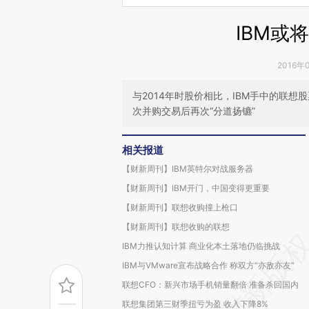
IBM或
2016年
与2014年时股价相比，IBM手中的联
次并购交易后再次“分道扬镳”
相关报道
【财新周刊】IBM英特尔对战服务器
【财新周刊】IBM开门，中国变得更重要
【财新周刊】联想收购撞上枪口
【财新周刊】联想收购的联想
IBM力推认知计算 商业化本土落地仍临挑战
IBM与VMware宣布战略合作 称双方“亦敌亦友”
联想CFO：新兴市场手机销量翻倍 准备杀回国内
联想集团第三财季扭亏为盈 收入下降8%