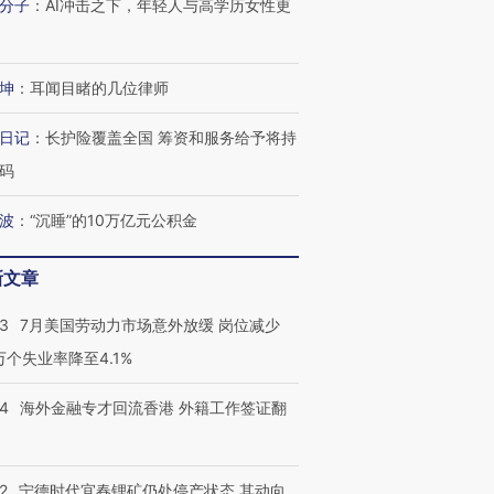
分子
：
AI冲击之下，年轻人与高学历女性更
进第四届链博
【商旅对话】华住集团
技“链”接产
【特别呈现】寻找100种
CFO：不靠规模取胜，华
【特别呈
有意思的生活方式·第三对
住三大增长引擎是什么？
有意思的
坤
：
耳闻目睹的几位律师
日记
：
长护险覆盖全国 筹资和服务给予将持
码
波
：
“沉睡”的10万亿元公积金
新文章
43
7月美国劳动力市场意外放缓 岗位减少
3万个失业率降至4.1%
14
海外金融专才回流香港 外籍工作签证翻
2
宁德时代宜春锂矿仍处停产状态 其动向