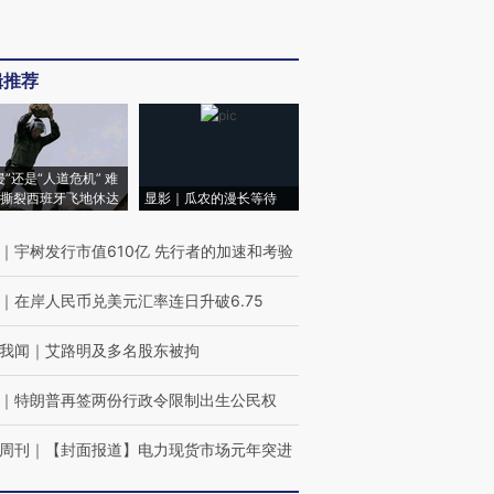
辑推荐
侵”还是“人道危机” 难
撕裂西班牙飞地休达
显影｜瓜农的漫长等待
｜
宇树发行市值610亿 先行者的加速和考验
｜
在岸人民币兑美元汇率连日升破6.75
我闻
｜
艾路明及多名股东被拘
｜
特朗普再签两份行政令限制出生公民权
周刊
｜
【封面报道】电力现货市场元年突进