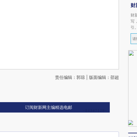
财
财
写
引
责任编辑：郭琼 | 版面编辑：邵超
订阅财新网主编精选电邮