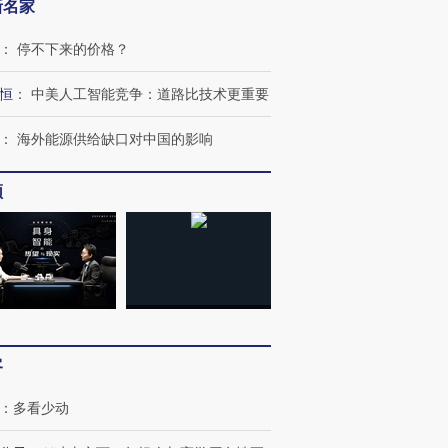
新名家
：
停不下来的价格？
恒
：
中美人工智能竞争：道路比技术更重要
：
海外能源供给缺口对中国的影响
频
跨国走私7万
视线｜被称为“蟑螂”的印
视线｜“入侵”还是“人道危
检体内含3种
度Z世代 用街头抗争将教
机”？难民潮撕裂西班牙
秘鲁纳斯
育部长拱下台
飞地休达
13人遇难
客
：
多看少动