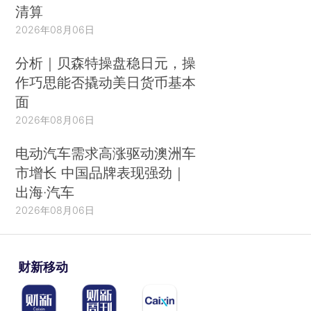
清算
2026年08月06日
分析｜贝森特操盘稳日元，操
作巧思能否撬动美日货币基本
面
2026年08月06日
电动汽车需求高涨驱动澳洲车
市增长 中国品牌表现强劲｜
出海·汽车
2026年08月06日
财新移动