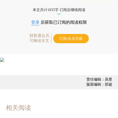
态
本文共计1835字 订阅后继续阅读
登录
后获取已订阅的阅读权限
财新通会员
订阅/会员升级
可畅读全文
责任编辑：高昱
版面编辑：邵超
相关阅读