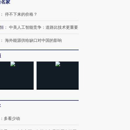
新名家
：
停不下来的价格？
恒
：
中美人工智能竞争：道路比技术更重要
：
海外能源供给缺口对中国的影响
频
OX的吸金
马航飞行员跨国走私7万
视线｜被称为“蟑螂”的印
让中产们甘
粒摇头丸 尿检体内含3种
度Z世代 用街头抗争将教
秘鲁纳斯
”？
毒品
育部长拱下台
13人遇难
客
：
多看少动
进第四届链博
【商旅对话】华住集团