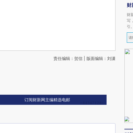
财
财
写
引
责任编辑：贺信 | 版面编辑：刘潇
订阅财新网主编精选电邮