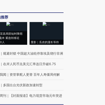
辑推荐
宜昌局部短时降雨
8毫米 紧急转移近
00人
显影｜瓜农的漫长等待
｜
规避封锁 中国超大油轮停靠埃及绕行非洲
｜
在岸人民币兑美元汇率连日升破6.75
我闻
｜
资管掌舵人更替 百年人寿僵局何解
｜
多国出台光伏新政加速转型
周刊
｜
【封面报道】电力现货市场元年突进