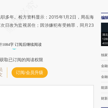
多年。检方资料显示：2015年1月2日，周岳海
编
次日改为监视居住；因涉嫌犯有受贿罪，同月23
湖北
12
40
1084字 订阅后继续阅读
独家
获取已订阅的阅读权限
金融
员
订阅/会员升级
文
金融
能源
财新