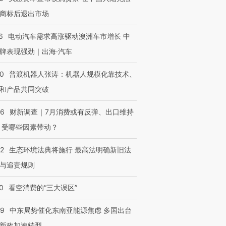
商标后退出市场
6
电动汽车需求高涨驱动澳洲车市增长 中
牌表现强劲｜出海·汽车
00
普渡机器人张涛：机器人规模化靠技术、
和产品共同突破
56
财新调查｜7月消费或有反弹、出口维持
 受哪些因素带动？
42
生态环境法典将施行 最高法明确新旧法
与追责规则
0
看空消费的“三大误区”
59
中东局势催化东南亚能源焦虑 多国出台
新政加速转型