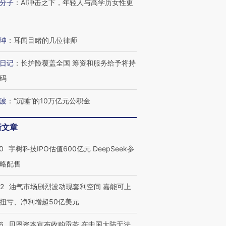
分子
：
AI冲击之下，年轻人与高学历女性更
技“链”接产
【特别呈现】寻找100种
CFO：不靠规模取胜，华
【特别呈
有意思的生活方式·第三对
住三大增长引擎是什么？
有意思的
坤
：
耳闻目睹的几位律师
日记
：
长护险覆盖全国 筹资和服务给予将持
码
波
：
“沉睡”的10万亿元公积金
新文章
0
宇树科技IPO估值600亿元 DeepSeek参
略配售
22
油气市场剧烈波动现套利空间 嘉能可上
扭亏、净利增超50亿美元
6
贝恩资本宣布收购贡茶 在中国大陆无法