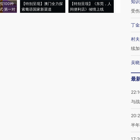
知识
找100种
【特别呈现】澳门全力探
【特别呈现】《东莞，人
会，让数智科
式·第一对
索葡语国家新渠道
间便利店》倾情上线
业
受伤
丁金
村夫
续加
吴晓
最
22:1
与战
20:
半年
17:2