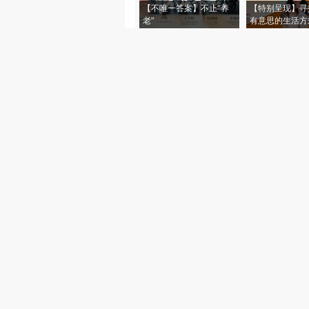
【不唯一答案】不止“养
【特别呈现】寻
老”
有意思的生活方