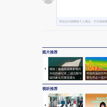
评论仅代表网友个人观点，不代表财
图片推荐
视线｜极端高温致多瑙河
水位跌破纪录 二战沉船与
韩国高温创百年
猛犸象化石接连露出
警告停止一切户
视听推荐