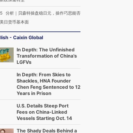
05
分析｜贝森特操盘稳日元，操作巧思能否
美日货币基本面
lish - Caixin Global
In Depth: The Unfinished
Transformation of China’s
LGFVs
In Depth: From Skies to
Shackles, HNA Founder
Chen Feng Sentenced to 12
Years in Prison
U.S. Details Steep Port
Fees on China-Linked
Vessels Starting Oct. 14
The Shady Deals Behind a