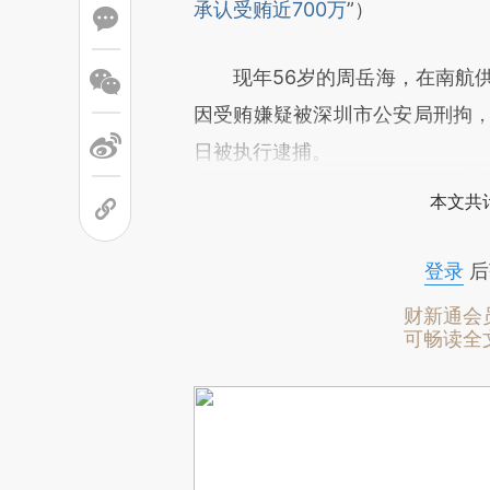
承认受贿近700万
”）
现年56岁的周岳海，在南航供职
因受贿嫌疑被深圳市公安局刑拘，
日被执行逮捕。
本文共计
登录
后
财新通会
可畅读全