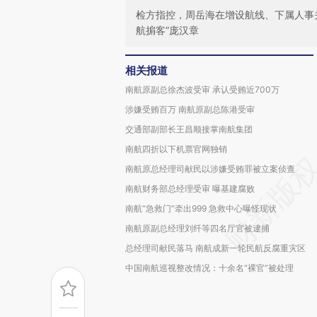
检方指控，周岳海在增设航线、下属人事
航掮客”庞汉章
相关报道
南航原副总徐杰波受审 承认受贿近700万
涉嫌受贿百万 南航原副总陈港受审
交通部副部长王昌顺接掌南航集团
南航四折以下机票官网独销
南航原总经理司献民以涉嫌受贿罪被立案侦查
南航财务部总经理受审 曝基建腐败
南航“急救门”牵出999 急救中心曝怪现状
南航原副总经理刘纤等四名厅官被逮捕
总经理司献民落马 南航成新一轮民航反腐重灾区
中国南航巡视整改情况：十余名“裸官”被处理