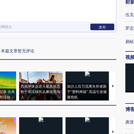
财
伍戈
新网观点
发布
罗志
易峘
本篇文章暂无评论
视
西班牙休达进入紧急状态
加沙上百万流离失所者困
视线｜HYR
纪录 当局
数千非法移民从摩洛哥闯
于“塑料烤箱” 高温引发健
术：是什么
外活动
入
康危机
心“花钱找虐
博
唐涯
【推广】走