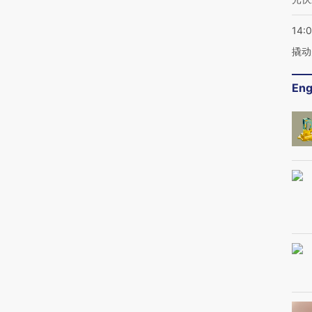
14:
撬动
Eng