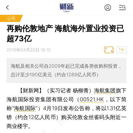
公司
再购伦敦地产 海航海外置业投资已
超73亿
2016年04月20日 18:10
T中
海航及相关公司自2009年起已完成各类收购和投资，
总计至少190亿美元（约合1289亿人民币）
【财新网】（实习记者 杨柳青）
海航集团
旗下
海航国际投资集团有限公司（
00521.HK
，以下简
称“
海航国际
”）4月19日发布公告称，将以1.31亿英
镑（约合12亿人民币）购买伦敦金丝雀码头附近一
商业楼宇。