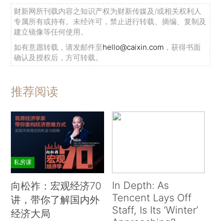
财新网所刊载内容之知识产权为财新传媒及/或相关权利人
专属所有或持有。未经许可，禁止进行转载、摘编、复制及
建立镜像等任何使用。
如有意愿转载，请发邮件至
hello@caixin.com
，获得书面
确认及授权后，方可转载。
推荐阅读
私房课
In Depth: As
向松祚：宏观经济70
Tencent Lays Off
讲，带你了解国内外
Staff, Is Its ‘Winter’
经济大局