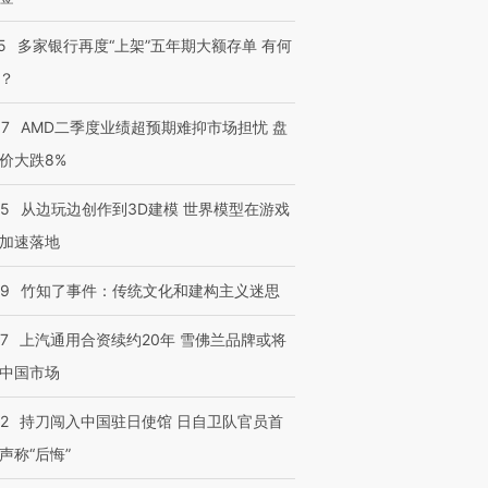
5
多家银行再度“上架”五年期大额存单 有何
？
37
AMD二季度业绩超预期难抑市场担忧 盘
价大跌8%
25
从边玩边创作到3D建模 世界模型在游戏
加速落地
09
竹知了事件：传统文化和建构主义迷思
47
上汽通用合资续约20年 雪佛兰品牌或将
中国市场
42
持刀闯入中国驻日使馆 日自卫队官员首
声称“后悔”