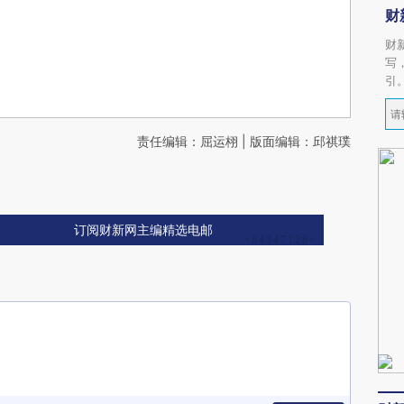
财
财
写
引
责任编辑：屈运栩 | 版面编辑：邱祺璞
订阅财新网主编精选电邮