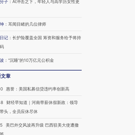
分子
：
AI冲击之下，年轻人与高学历女性更
坤
：
耳闻目睹的几位律师
日记
：
长护险覆盖全国 筹资和服务给予将持
码
波
：
“沉睡”的10万亿元公积金
新文章
30
惠誉：美国私募信贷违约率创新高
48
财经早知道｜河南带薪休假新政：领导
带头，全员应休尽休
05
美巴外交风波再升级 巴西驻美大使遭撤
签