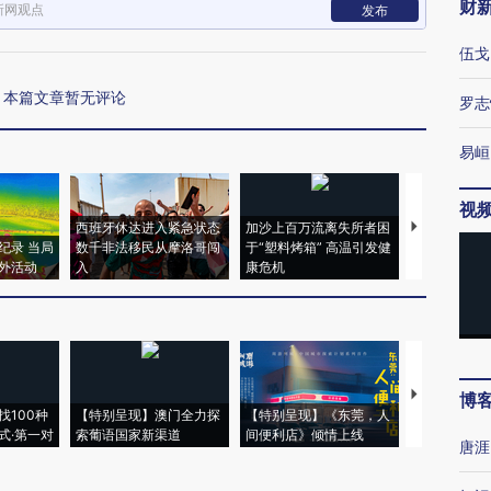
财
新网观点
发布
伍戈
本篇文章暂无评论
罗志
易峘
视
西班牙休达进入紧急状态
加沙上百万流离失所者困
马航飞行员
纪录 当局
数千非法移民从摩洛哥闯
于“塑料烤箱” 高温引发健
粒摇头丸 尿
外活动
入
康危机
毒品
【推广】走
博
找100种
【特别呈现】澳门全力探
【特别呈现】《东莞，人
会，让数智科
式·第一对
索葡语国家新渠道
间便利店》倾情上线
业
唐涯