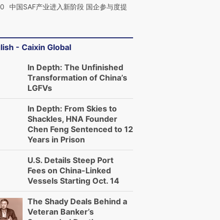
30
中国SAF产业进入新阶段 国企参与度提
lish - Caixin Global
In Depth: The Unfinished
Transformation of China’s
LGFVs
In Depth: From Skies to
Shackles, HNA Founder
Chen Feng Sentenced to 12
Years in Prison
U.S. Details Steep Port
Fees on China-Linked
Vessels Starting Oct. 14
The Shady Deals Behind a
Veteran Banker’s