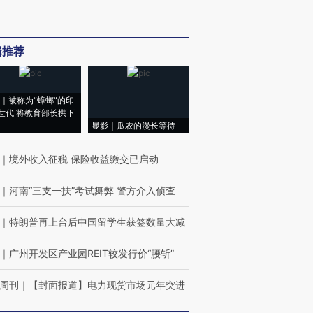
辑推荐
｜被称为“蟑螂”的印
世代 将教育部长拱下
显影｜瓜农的漫长等待
｜
境外收入征税 保险收益缴交已启动
｜
河南“三支一扶”考试舞弊 警方介入侦查
｜
特朗普再上台后中国留学生获签数量大减
｜
广州开发区产业园REIT较发行价“腰斩”
周刊
｜
【封面报道】电力现货市场元年突进