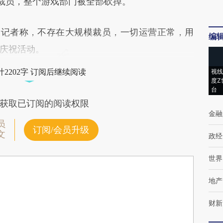
裁员，整个游戏部门被全部砍掉。
记者称，不存在大规模裁员，一切运营正常，用
编
庆祝活动。
2202字 订阅后继续阅读
视线
度Z
台
获取已订阅的阅读权限
金融
员
订阅/会员升级
文
政经
世界
地产
财新