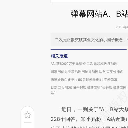
弹幕网站A、B
2016年
二次元正欲突破其亚文化的小圈子概念，
相关报道
A站获6000万美元融资 二次元领域热度加剧
国家网信办专项治理网址导航网站 约束竞价排名
腾讯娱乐白皮书：90后最爱看电影 不爱弹幕
财新网入围2016全球数据新闻奖“最佳数据新闻网
站”
近日，一则关于“A、B站大规
228个回答。知乎贴称，A站近