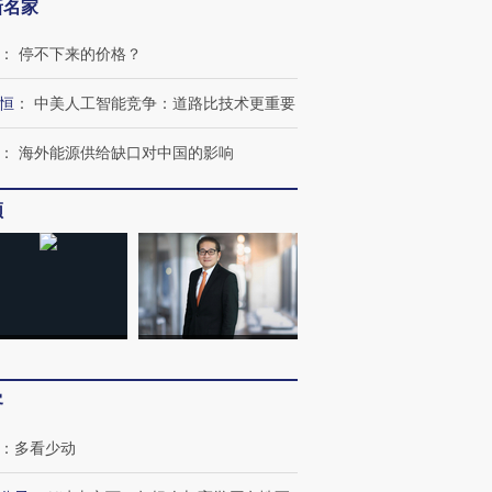
新名家
：
停不下来的价格？
恒
：
中美人工智能竞争：道路比技术更重要
：
海外能源供给缺口对中国的影响
频
跨国走私7万
视线｜HY
检体内含3种
泽连斯基密集出访美英 索
秘鲁纳斯卡观光飞机坠毁
术：是什
要防空导弹“救急”
13人遇难
心“花钱找
进第四届链博
【商旅对话】华住集团
客
技“链”接产
【特别呈现】寻找100种
CFO：不靠规模取胜，华
【特别呈
有意思的生活方式·第三对
住三大增长引擎是什么？
有意思的
：
多看少动