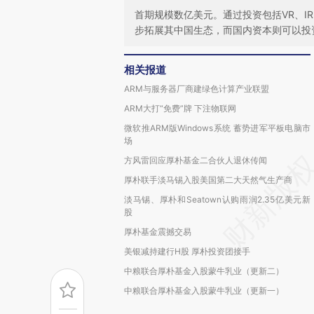
首期规模数亿美元。通过投资包括VR、I
步拓展其中国生态，而国内资本则可以投
相关报道
ARM与服务器厂商建绿色计算产业联盟
ARM大打“免费”牌 下注物联网
微软推ARM版Windows系统 蓄势进军平板电脑市
场
方风雷回应厚朴基金二合伙人退休传闻
厚朴联手淡马锡入股美国第二大天然气生产商
淡马锡、厚朴和Seatown认购雨润2.35亿美元新
股
厚朴基金震撼交易
美银减持建行H股 厚朴投资团接手
中粮联合厚朴基金入股蒙牛乳业（更新二）
中粮联合厚朴基金入股蒙牛乳业（更新一）