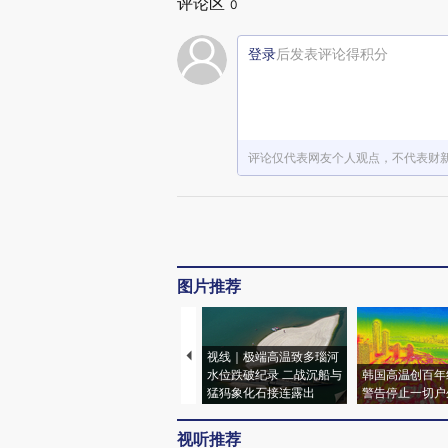
评论区
0
登录
后发表评论得积分
评论仅代表网友个人观点，不代表财
图片推荐
视线｜极端高温致多瑙河
水位跌破纪录 二战沉船与
韩国高温创百年
猛犸象化石接连露出
警告停止一切户
视听推荐