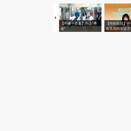
【不唯一答案】不止“养
【特别呈现】寻
老”
有意思的生活方