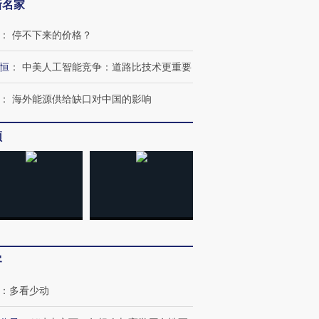
新名家
：
停不下来的价格？
恒
：
中美人工智能竞争：道路比技术更重要
：
海外能源供给缺口对中国的影响
频
跨国走私7万
视线｜被称为“蟑螂”的印
视线｜“入侵”还是“人道危
客
检体内含3种
度Z世代 用街头抗争将教
机”？难民潮撕裂西班牙
秘鲁纳斯
育部长拱下台
飞地休达
13人遇难
：
多看少动