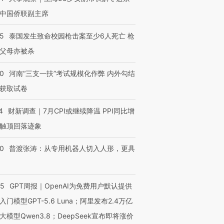
中国侨联副主席
45
泰国发生致命校园枪击案至少6人死亡 枪
父母亦被杀
40
河南“三支一扶”考试规模化作弊 内外勾结
获取试卷
4
财新调查｜7月CPI或继续降温 PPI同比增
触顶回落迹象
00
普渡张涛：从专用机器人切入人形，更具
55
GPT周报｜OpenAI为免费用户默认提供
入门模型GPT-5.6 Luna；阿里发布2.4万亿
大模型Qwen3.8；DeepSeek宣布即将涨价