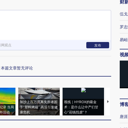
财
伍戈
罗志
易峘
新网观点
发布
视
本篇文章暂无评论
加沙上百万流离失所者困
视线｜HYROX的吸金
马航飞行员
博
纪录 当局
于“塑料烤箱” 高温引发健
术：是什么让中产们甘
粒摇头丸 尿
外活动
康危机
心“花钱找虐”？
毒品
唐涯