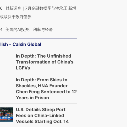
46
财新调查｜7月金融数据季节性承压 新增
或取决于政府债券
44
美国的AI投资、利率与经济
lish - Caixin Global
In Depth: The Unfinished
Transformation of China’s
LGFVs
In Depth: From Skies to
Shackles, HNA Founder
Chen Feng Sentenced to 12
Years in Prison
U.S. Details Steep Port
Fees on China-Linked
Vessels Starting Oct. 14