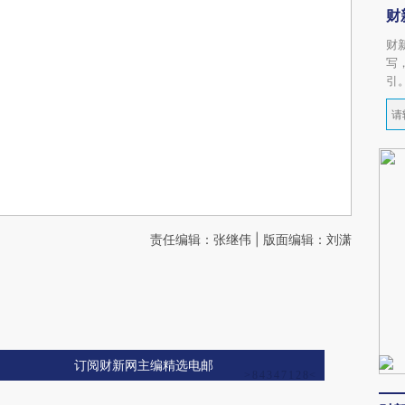
财
财
写
引
责任编辑：张继伟 | 版面编辑：刘潇
订阅财新网主编精选电邮