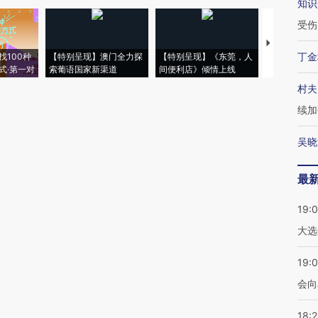
知识
受伤
【推广】走
丁金
找100种
【特别呈现】澳门全力探
【特别呈现】《东莞，人
会，让数智科
式·第一对
索葡语国家新渠道
间便利店》倾情上线
业
村夫
续加
吴晓
最
19:
大选
19:0
会向
18: