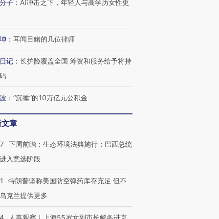
分子
：
AI冲击之下，年轻人与高学历女性更
进第四届链博
【商旅对话】华住集团
坤
：
耳闻目睹的几位律师
技“链”接产
【特别呈现】寻找100种
CFO：不靠规模取胜，华
【特别呈
有意思的生活方式·第三对
住三大增长引擎是什么？
有意思的
日记
：
长护险覆盖全国 筹资和服务给予将持
码
波
：
“沉睡”的10万亿元公积金
新文章
07
下周前瞻：生态环境法典施行；巴西总统
进入竞选阶段
1
特朗普坚称美国防空弹药库存充足 但不
乌克兰提供更多
24
人事观察｜上海55岁女副市长解冬进京