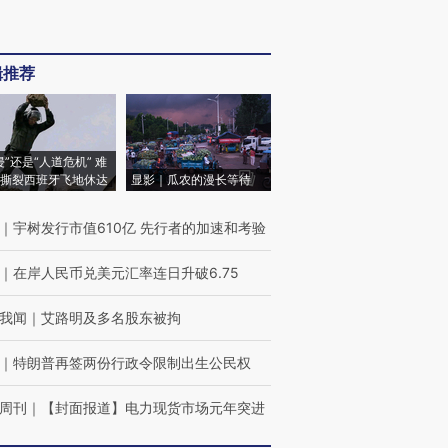
辑推荐
侵”还是“人道危机” 难
撕裂西班牙飞地休达
显影｜瓜农的漫长等待
｜
宇树发行市值610亿 先行者的加速和考验
｜
在岸人民币兑美元汇率连日升破6.75
我闻
｜
艾路明及多名股东被拘
｜
特朗普再签两份行政令限制出生公民权
周刊
｜
【封面报道】电力现货市场元年突进