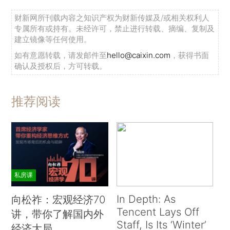
财新网所刊载内容之知识产权为财新传媒及/或相关权利人
专属所有或持有。未经许可，禁止进行转载、摘编、复制及
建立镜像等任何使用。
如有意愿转载，请发邮件至
hello@caixin.com
，获得书面
确认及授权后，方可转载。
推荐阅读
私房课
In Depth: As
向松祚：宏观经济70
Tencent Lays Off
讲，带你了解国内外
Staff, Is Its ‘Winter’
经济大局