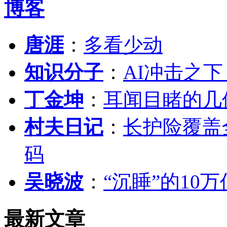
博客
唐涯
：
多看少动
知识分子
：
AI冲击之
丁金坤
：
耳闻目睹的几
村夫日记
：
长护险覆盖
码
吴晓波
：
“沉睡”的10
最新文章