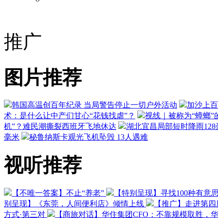
推广
图片推荐
韩国高温创百年纪录 当局警告停止一切户外活动
加沙上百
术：是什么让中产们甘心“花钱找虐”？
视线｜被称为“蟑螂”
机”？难民潮撕裂西班牙飞地休达
湖北宜昌局部短时降雨128毫
毫米
秘鲁纳斯卡观光飞机坠毁 13人遇难
视听推荐
【不唯一答案】不止“养老”
【特别呈现】寻找100种有意
别呈现】《东莞，人间便利店》倾情上线
【推广】走进第四
方式·第三对
【商旅对话】华住集团CFO：不靠规模取胜，