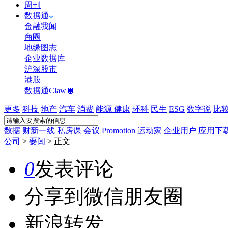
周刊
数据通
金融我闻
商圈
地缘图志
企业数据库
沪深股市
港股
数据通Claw🦞
更多
科技
地产
汽车
消费
能源
健康
环科
民生
ESG
数字说
比
数据
财新一线
私房课
会议
Promotion
运动家
企业用户
应用下
公司
>
要闻
>
正文
0
发表评论
分享到微信朋友圈
新浪转发