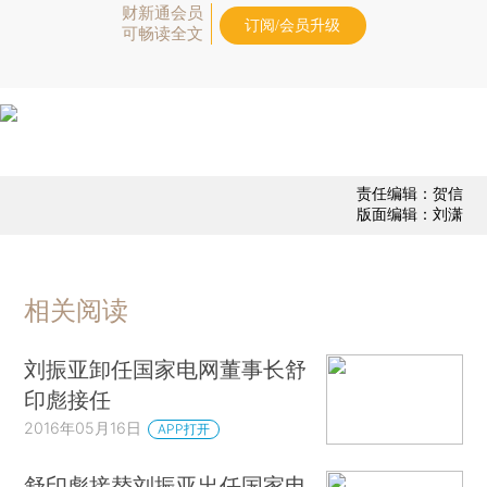
财新通会员
订阅/会员升级
可畅读全文
责任编辑：贺信
版面编辑：刘潇
相关阅读
刘振亚卸任国家电网董事长舒
印彪接任
2016年05月16日
APP打开
舒印彪接替刘振亚出任国家电