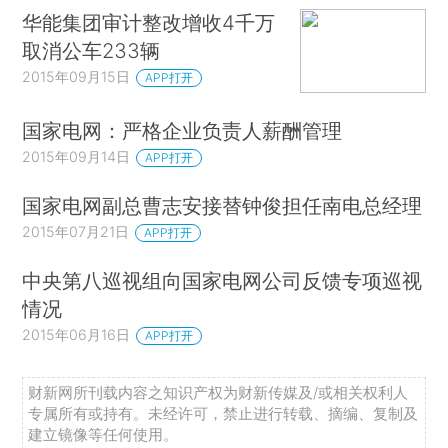
华能集团审计整改增收4千万
取消公车233辆
2015年09月15日
APP打开
国家电网：严格企业负责人薪酬管理
2015年09月14日
APP打开
国家电网副总曹志安接替钟俊担任南电总经理
2015年07月21日
APP打开
中央第八巡视组向国家电网公司反馈专项巡视
情况
2015年06月16日
APP打开
财新网所刊载内容之知识产权为财新传媒及/或相关权利人
专属所有或持有。未经许可，禁止进行转载、摘编、复制及
建立镜像等任何使用。