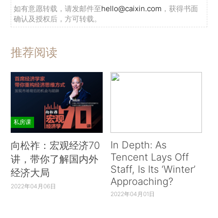
如有意愿转载，请发邮件至
hello@caixin.com
，获得书面
确认及授权后，方可转载。
推荐阅读
私房课
In Depth: As
向松祚：宏观经济70
Tencent Lays Off
讲，带你了解国内外
Staff, Is Its ‘Winter’
经济大局
Approaching?
2022年04月06日
2022年04月01日