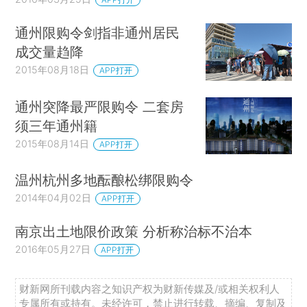
通州限购令剑指非通州居民
成交量趋降
2015年08月18日
APP打开
通州突降最严限购令 二套房
须三年通州籍
2015年08月14日
APP打开
温州杭州多地酝酿松绑限购令
2014年04月02日
APP打开
南京出土地限价政策 分析称治标不治本
2016年05月27日
APP打开
财新网所刊载内容之知识产权为财新传媒及/或相关权利人
专属所有或持有。未经许可，禁止进行转载、摘编、复制及