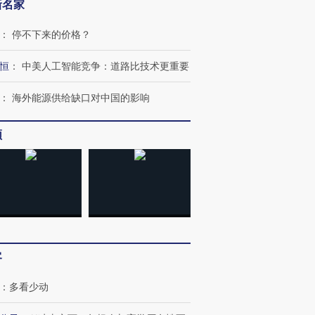
新名家
：
停不下来的价格？
恒
：
中美人工智能竞争：道路比技术更重要
：
海外能源供给缺口对中国的影响
频
OX的吸金
马航飞行员跨国走私7万
视线｜被称为“蟑螂”的印
让中产们甘
粒摇头丸 尿检体内含3种
度Z世代 用街头抗争将教
秘鲁纳斯
”？
毒品
育部长拱下台
13人遇难
进第四届链博
【商旅对话】华住集团
客
技“链”接产
【特别呈现】寻找100种
CFO：不靠规模取胜，华
【特别呈
有意思的生活方式·第三对
住三大增长引擎是什么？
有意思的
：
多看少动