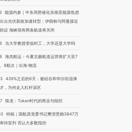
3
能源内参｜中东局势催化东南亚能源焦虑
出台光伏新政加速转型；伊朗称与阿曼接近
协议 海峡现有两条航道将关闭
6
当大学教授变临时工，大学还是大学吗
8
海杰航运：今夏北极航道运营将扩大至7
、8航次｜出海·物流
53
439%之后的6天：被硅谷和华尔街追捧
才，为何走入杠杆误区
07
陈龙：Token时代的商业与组织
50
特稿｜国航原党委书记樊澄受贿3847万
审待宣判 否认大多数指控