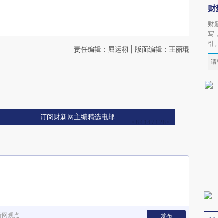
财
财
写
引
责任编辑：屈运栩 | 版面编辑：王丽琨
订阅财新网主编精选电邮
新网观点
发布