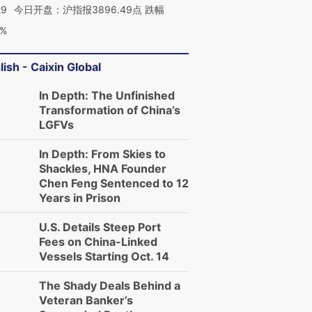
29
今日开盘：沪指报3896.49点 跌幅
0%
lish - Caixin Global
In Depth: The Unfinished
Transformation of China’s
LGFVs
In Depth: From Skies to
Shackles, HNA Founder
Chen Feng Sentenced to 12
Years in Prison
U.S. Details Steep Port
Fees on China-Linked
Vessels Starting Oct. 14
The Shady Deals Behind a
Veteran Banker’s