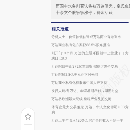
而国中水务则否认将被万达借壳，皇氏集
十余支个股纷纷涨停，资金活跃
相关报道
分析人士：价值被低估造成万达商业香港退市
万达商业私有化方案获88.5%股东批准
刚开门19个月 万达的主题乐园就中止营业了｜旁
观日记8.3
万达院线中止372亿重组案 拟探讨降价交易
万达院线2.8亿美元吞下时光网
万达商业私有化获股东中国人寿支持
发行人跳槽 万达、华谊暑期档影片同期对垒
万达吞欧洲最大院线 坐稳产业头把交椅
体育史最大交易落定 万达、华人文化铩羽UFC竞
购
万达上半年收入1200亿 房产合同收入不到一半