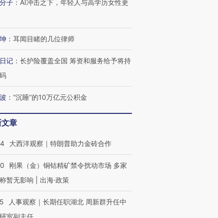
分子
：
AI冲击之下，年轻人与高学历女性更
坤
：
耳闻目睹的几位律师
日记
：
长护险覆盖全国 筹资和服务给予将持
码
波
：
“沉睡”的10万亿元公积金
新文章
44
大西洋观察｜特朗普助力金砖合作
40
刚果（金）铜钴精矿禁令扰动市场 多家
称暂无影响 | 出海·政策
25
人事观察｜长期任职湖北 周新群升任中
研室副主任