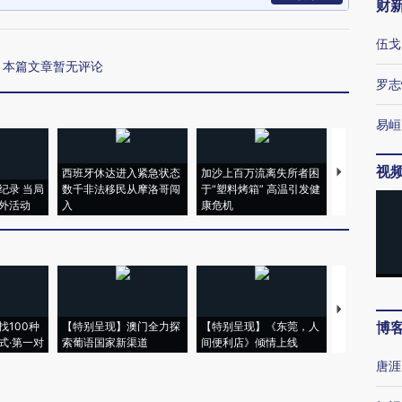
财
伍戈
本篇文章暂无评论
罗志
易峘
视
西班牙休达进入紧急状态
加沙上百万流离失所者困
视线｜HYR
纪录 当局
数千非法移民从摩洛哥闯
于“塑料烤箱” 高温引发健
术：是什么
外活动
入
康危机
心“花钱找虐
【推广】走
博
找100种
【特别呈现】澳门全力探
【特别呈现】《东莞，人
会，让数智科
式·第一对
索葡语国家新渠道
间便利店》倾情上线
业
唐涯