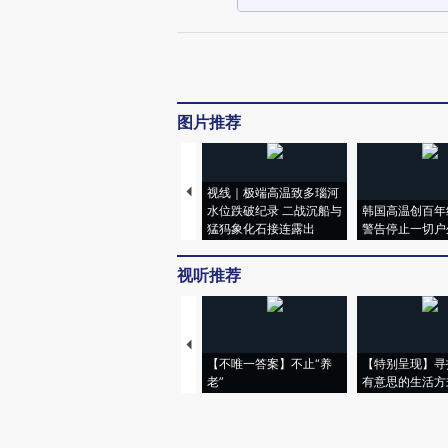
图片推荐
视线｜极端高温致多瑙河
水位跌破纪录 二战沉船与
韩国高温创百年
猛犸象化石接连露出
警告停止一切户
视听推荐
【不唯一答案】不止“养
【特别呈现】寻
老”
有意思的生活方