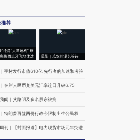
辑推荐
侵”还是“人道危机” 难
撕裂西班牙飞地休达
显影｜瓜农的漫长等待
｜
宇树发行市值610亿 先行者的加速和考验
｜
在岸人民币兑美元汇率连日升破6.75
我闻
｜
艾路明及多名股东被拘
｜
特朗普再签两份行政令限制出生公民权
周刊
｜
【封面报道】电力现货市场元年突进