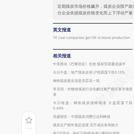
近期煤炭市场价格飙升，煤炭企业限产政
分企业依据煤炭价格变化而上下浮动产量
英文报道
74 coal companies get OK to boost production
相关报道
中美推动《巴黎协定》生效 煤炭贸易量或减半
今日午盘：地产煤炭走弱 沪指震荡下跌0.15%
钢铁煤炭股走强是否昙花一现
李克强：对钢铁煤炭行业化解过剩产能开展专项督
查
今日收盘：钢铁煤炭接棒领涨 大盘震荡下跌
0.49%
高盛报告：中国煤炭消费已达到峰值
煤炭去产能年底赶进度 完不成任务风险大
前7月原油、铁矿石和煤炭进口量同比增涨