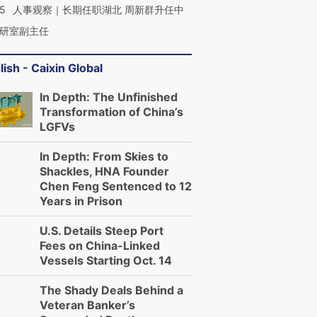
25
人事观察｜长期任职湖北 周新群升任中
研室副主任
lish - Caixin Global
In Depth: The Unfinished
Transformation of China’s
LGFVs
In Depth: From Skies to
Shackles, HNA Founder
Chen Feng Sentenced to 12
Years in Prison
U.S. Details Steep Port
Fees on China-Linked
Vessels Starting Oct. 14
The Shady Deals Behind a
Veteran Banker’s