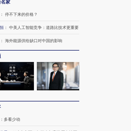
新名家
：
停不下来的价格？
恒
：
中美人工智能竞争：道路比技术更重要
：
海外能源供给缺口对中国的影响
频
跨国走私7万
视线｜被称为“蟑螂”的印
视线｜“入侵”还是“人道危
检体内含3种
度Z世代 用街头抗争将教
机”？难民潮撕裂西班牙
秘鲁纳斯
育部长拱下台
飞地休达
13人遇难
客
：
多看少动
进第四届链博
【商旅对话】华住集团
技“链”接产
【特别呈现】寻找100种
CFO：不靠规模取胜，华
【特别呈