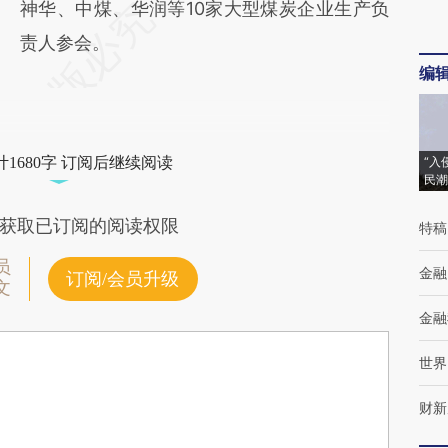
神华、中煤、华润等10家大型煤炭企业生产负
责人参会。
编
1680字 订阅后继续阅读
“入
民潮
获取已订阅的阅读权限
特稿
员
金融
订阅/会员升级
文
金融
世界
财新