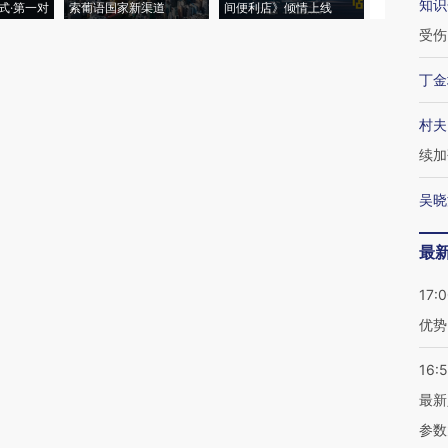
知识
式·第一对
索葡语国家新渠道
间便利店》倾情上线
业
受伤
丁金
村夫
续加
吴晓
最
17:
优势
16:
最新
参数