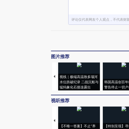
评论仅代表网友个人观点，不代表财
图片推荐
视线｜极端高温致多瑙河
水位跌破纪录 二战沉船与
韩国高温创百年
猛犸象化石接连露出
警告停止一切户
视听推荐
【不唯一答案】不止“养
【特别呈现】寻