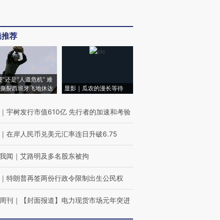
辑推荐
侵”还是“人道危机” 难
撕裂西班牙飞地休达
显影｜瓜农的漫长等待
｜
宇树发行市值610亿 先行者的加速和考验
｜
在岸人民币兑美元汇率连日升破6.75
我闻
｜
艾路明及多名股东被拘
｜
特朗普再签两份行政令限制出生公民权
周刊
｜
【封面报道】电力现货市场元年突进