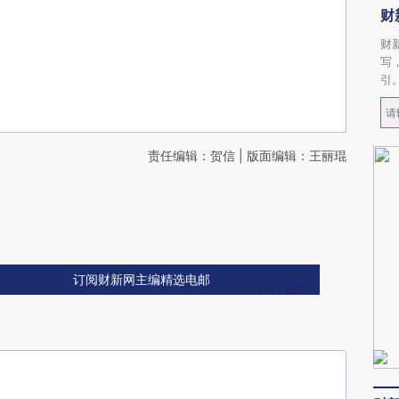
财
财
写
引
责任编辑：贺信 | 版面编辑：王丽琨
订阅财新网主编精选电邮