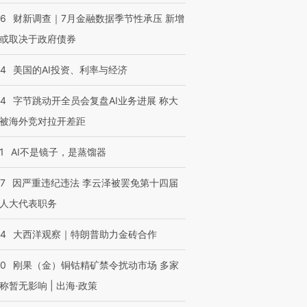
46
财新调查｜7月金融数据季节性承压 新增
或取决于政府债券
44
美国的AI投资、利率与经济
44
字节跳动开全员会复盘AI业务进展 称大
被海外竞对拉开差距
1
AI不是镜子，是蒸馏器
07
因严重违纪违法 李云泽被罢免第十四届
人大代表职务
44
大西洋观察｜特朗普助力金砖合作
40
刚果（金）铜钴精矿禁令扰动市场 多家
称暂无影响 | 出海·政策