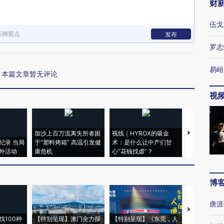
财
伍戈
新网观点
发布
罗志
易峘
本篇文章暂无评论
视
加沙上百万流离失所者困
视线｜HYROX的吸金
马航飞行员
纪录 当局
于“塑料烤箱” 高温引发健
术：是什么让中产们甘
粒摇头丸 尿
外活动
康危机
心“花钱找虐”？
毒品
博
唐涯
【推广】走
找100种
【特别呈现】澳门全力探
【特别呈现】《东莞，人
会，让数智科