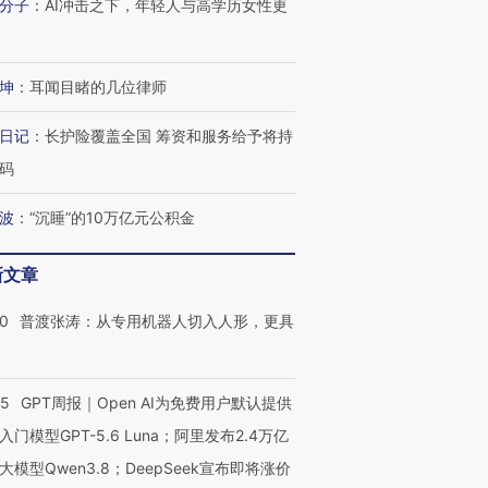
分子
：
AI冲击之下，年轻人与高学历女性更
有意思的生活方式·第三对
住三大增长引擎是什么？
有意思的
坤
：
耳闻目睹的几位律师
日记
：
长护险覆盖全国 筹资和服务给予将持
码
波
：
“沉睡”的10万亿元公积金
新文章
00
普渡张涛：从专用机器人切入人形，更具
55
GPT周报｜Open AI为免费用户默认提供
入门模型GPT-5.6 Luna；阿里发布2.4万亿
大模型Qwen3.8；DeepSeek宣布即将涨价