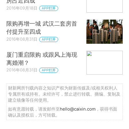
房占近四成
2016年09月18日
APP打开
限购再增一城 武汉二套房首
付提升至四成
2016年08月31日
APP打开
厦门重启限购 或跟风上海现
离婚潮？
2016年08月31日
APP打开
财新网所刊载内容之知识产权为财新传媒及/或相关权利人
专属所有或持有。未经许可，禁止进行转载、摘编、复制及
建立镜像等任何使用。
如有意愿转载，请发邮件至
hello@caixin.com
，获得书面
确认及授权后，方可转载。