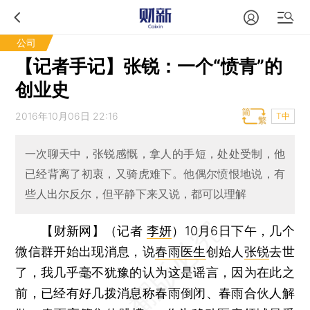
公司
【记者手记】张锐：一个“愤青”的
创业史
2016年10月06日 22:16
T中
一次聊天中，张锐感慨，拿人的手短，处处受制，他
已经背离了初衷，又骑虎难下。他偶尔愤恨地说，有
些人出尔反尔，但平静下来又说，都可以理解
【财新网】（记者
李妍
）
10月6日下午，几个
微信群开始出现消息，说
春雨医生
创始人
张锐
去世
了，我几乎毫不犹豫的认为这是谣言，因为在此之
前，已经有好几拨消息称春雨倒闭、春雨合伙人解