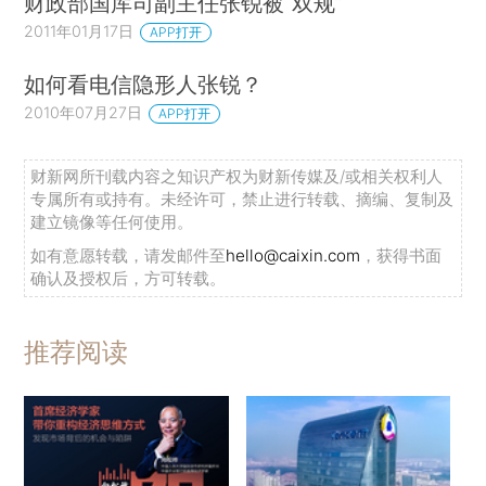
财政部国库司副主任张锐被“双规”
2011年01月17日
APP打开
如何看电信隐形人张锐？
2010年07月27日
APP打开
财新网所刊载内容之知识产权为财新传媒及/或相关权利人
专属所有或持有。未经许可，禁止进行转载、摘编、复制及
建立镜像等任何使用。
如有意愿转载，请发邮件至
hello@caixin.com
，获得书面
确认及授权后，方可转载。
推荐阅读