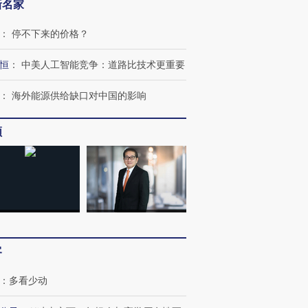
新名家
：
停不下来的价格？
恒
：
中美人工智能竞争：道路比技术更重要
：
海外能源供给缺口对中国的影响
频
跨国走私7万
视线｜被称为“蟑螂”的印
视线｜“入侵”还是“人道危
检体内含3种
度Z世代 用街头抗争将教
机”？难民潮撕裂西班牙
秘鲁纳斯
客
育部长拱下台
飞地休达
13人遇难
：
多看少动