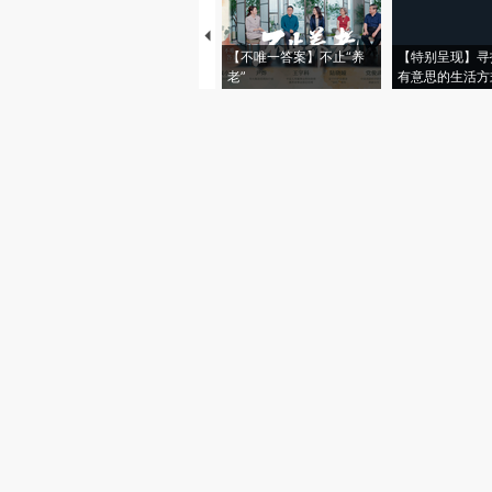
【不唯一答案】不止“养
【特别呈现】寻
老”
有意思的生活方