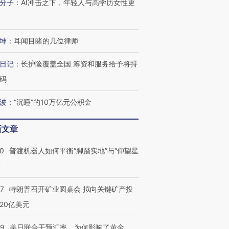
分子
：
AI冲击之下，年轻人与高学历女性更
进第四届链博
【商旅对话】华住集团
技“链”接产
【特别呈现】寻找100种
CFO：不靠规模取胜，华
【特别呈
有意思的生活方式·第三对
住三大增长引擎是什么？
有意思的
坤
：
耳闻目睹的几位律师
日记
：
长护险覆盖全国 筹资和服务给予将持
码
波
：
“沉睡”的10万亿元公积金
新文章
00
普渡机器人如何平衡“脚踏实地”与“仰望星
？
57
特朗普召开矿业圆桌会 拟向关键矿产投
20亿美元
09
美日联合干预汇率，为何影响了黄金