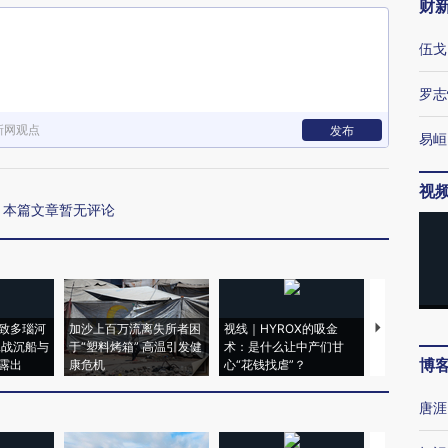
财
伍戈
罗志
新网观点
发布
易峘
视
本篇文章暂无评论
致多瑙河
加沙上百万流离失所者困
视线｜HYROX的吸金
马航飞行员
二战沉船与
于“塑料烤箱” 高温引发健
术：是什么让中产们甘
粒摇头丸 尿
博
露出
康危机
心“花钱找虐”？
毒品
唐涯