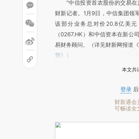
“中信投资首农股份的交易在麦
财新记者。1月9日，中信集团领
该部分业务总对价20.8亿美元
（0267.HK）和中信资本在新
易财务顾问。（详见财新网报道
营
》）
本文共计
登录
后
财新通会
可畅读全