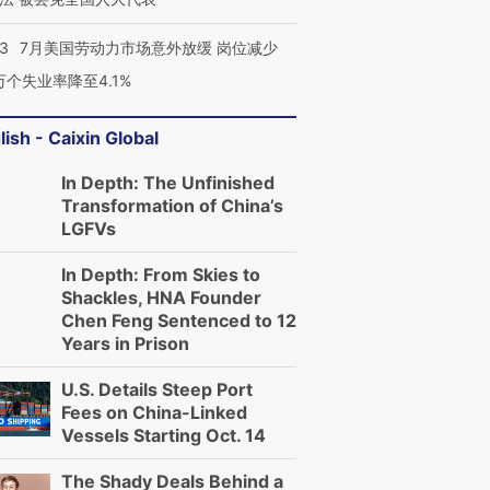
43
7月美国劳动力市场意外放缓 岗位减少
3万个失业率降至4.1%
lish - Caixin Global
In Depth: The Unfinished
Transformation of China’s
LGFVs
In Depth: From Skies to
Shackles, HNA Founder
Chen Feng Sentenced to 12
Years in Prison
U.S. Details Steep Port
Fees on China-Linked
Vessels Starting Oct. 14
The Shady Deals Behind a