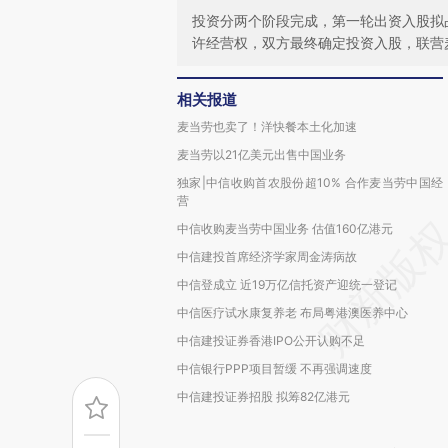
投资分两个阶段完成，第一轮出资入股拟占
许经营权，双方最终确定投资入股，联营
相关报道
麦当劳也卖了！洋快餐本土化加速
麦当劳以21亿美元出售中国业务
独家|中信收购首农股份超10% 合作麦当劳中国经
营
中信收购麦当劳中国业务 估值160亿港元
中信建投首席经济学家周金涛病故
中信登成立 近19万亿信托资产迎统一登记
中信医疗试水康复养老 布局粤港澳医养中心
中信建投证券香港IPO公开认购不足
中信银行PPP项目暂缓 不再强调速度
中信建投证券招股 拟筹82亿港元