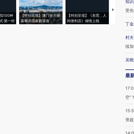
知识
【推广】走
受伤
找100种
【特别呈现】澳门全力探
【特别呈现】《东莞，人
会，让数智科
式·第一对
索葡语国家新渠道
间便利店》倾情上线
业
丁金
村夫
续加
吴晓
最
17:
空”
15:
资超
14: