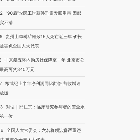
32
“90后”农民工讨薪涉刑案发回重审 因部
实不清
36
贵州山脚树矿难致16人死亡近三年 矿长
被罢免全国人大代表
2
非京籍五环内购房社保降至一年 北京市公
最高可贷340万元
7
寒武纪上半年净利润同比翻倍 营收增速
放缓
53
对话｜邱仁宗：临床研究参与者的安全永
第一位
06
全国人大常委会：六名将领涉嫌严重违
法 被罢免全国人大代表