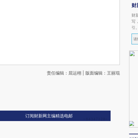
财
财
写
引
责任编辑：屈运栩 | 版面编辑：王丽琨
订阅财新网主编精选电邮