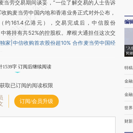
当劳交易期间谈妥，”一位了解交易的人士告诉
军收购麦当劳中国内地和香港业务正式对外公布，
编
（约161.4亿港元），交易完成后，中信股份
公司中将持有共52%的控股权。摩根大通担任这次交
《
独家|中信收购首农股份超10% 合作麦当劳中国经
“入
民潮
1539字 订阅后继续阅读
特稿
金融
获取已订阅的阅读权限
金融
员
订阅/会员升级
文
世界
财新