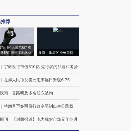
辑推荐
侵”还是“人道危机” 难
撕裂西班牙飞地休达
显影｜瓜农的漫长等待
｜
宇树发行市值610亿 先行者的加速和考验
｜
在岸人民币兑美元汇率连日升破6.75
我闻
｜
艾路明及多名股东被拘
｜
特朗普再签两份行政令限制出生公民权
周刊
｜
【封面报道】电力现货市场元年突进