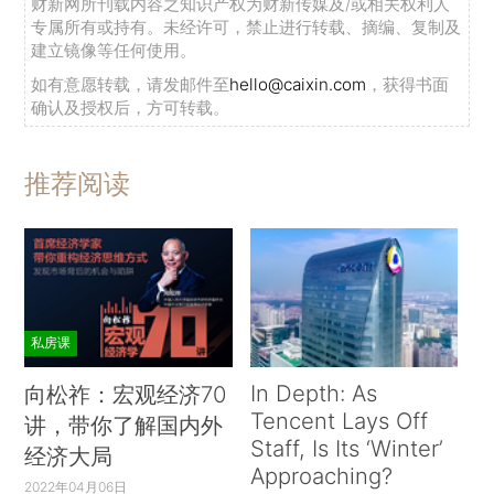
财新网所刊载内容之知识产权为财新传媒及/或相关权利人
专属所有或持有。未经许可，禁止进行转载、摘编、复制及
建立镜像等任何使用。
如有意愿转载，请发邮件至
hello@caixin.com
，获得书面
确认及授权后，方可转载。
推荐阅读
私房课
In Depth: As
向松祚：宏观经济70
Tencent Lays Off
讲，带你了解国内外
Staff, Is Its ‘Winter’
经济大局
Approaching?
2022年04月06日