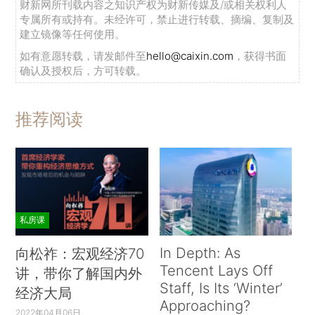
财新网所刊载内容之知识产权为财新传媒及/或相关权利人
专属所有或持有。未经许可，禁止进行转载、摘编、复制及
建立镜像等任何使用。
如有意愿转载，请发邮件至
hello@caixin.com
，获得书面
确认及授权后，方可转载。
推荐阅读
私房课
In Depth: As
向松祚：宏观经济70
Tencent Lays Off
讲，带你了解国内外
Staff, Is Its ‘Winter’
经济大局
Approaching?
2022年04月06日