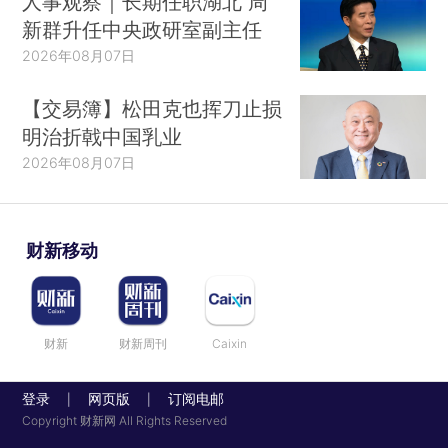
人事观察｜长期任职湖北 周
新群升任中央政研室副主任
2026年08月07日
【交易簿】松田克也挥刀止损
明治折戟中国乳业
2026年08月07日
财新移动
财新
财新周刊
Caixin
登录
网页版
订阅电邮
|
|
Copyright 财新网 All Rights Reserved