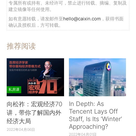
专属所有或持有。未经许可，禁止进行转载、摘编、复制及
建立镜像等任何使用。
如有意愿转载，请发邮件至
hello@caixin.com
，获得书面
确认及授权后，方可转载。
推荐阅读
私房课
In Depth: As
向松祚：宏观经济70
Tencent Lays Off
讲，带你了解国内外
Staff, Is Its ‘Winter’
经济大局
Approaching?
2022年04月06日
2022年04月01日