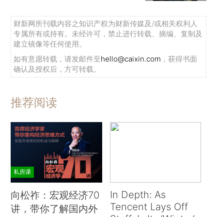
财新网所刊载内容之知识产权为财新传媒及/或相关权利人
专属所有或持有。未经许可，禁止进行转载、摘编、复制及
建立镜像等任何使用。
如有意愿转载，请发邮件至
hello@caixin.com
，获得书面
确认及授权后，方可转载。
推荐阅读
私房课
In Depth: As
向松祚：宏观经济70
Tencent Lays Off
讲，带你了解国内外