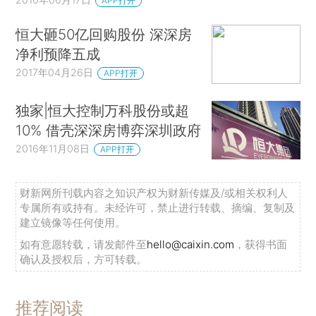
APP打开
恒大砸50亿回购股份 深深房
净利预降五成
2017年04月26日
APP打开
独家|恒大控制万科股份或超
10% 借壳深深房博弈深圳政府
2016年11月08日
APP打开
财新网所刊载内容之知识产权为财新传媒及/或相关权利人
专属所有或持有。未经许可，禁止进行转载、摘编、复制及
建立镜像等任何使用。
如有意愿转载，请发邮件至
hello@caixin.com
，获得书面
确认及授权后，方可转载。
推荐阅读