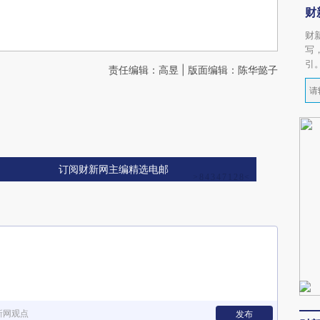
财
财
写
引
责任编辑：高昱 | 版面编辑：陈华懿子
订阅财新网主编精选电邮
新网观点
发布