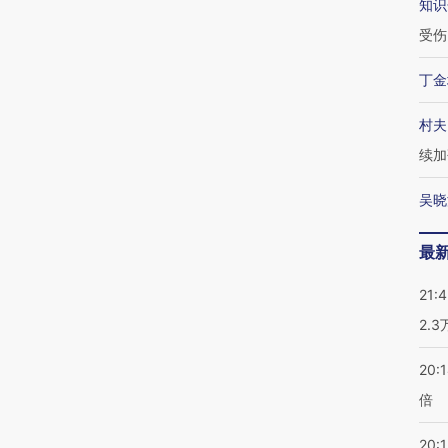
知识
受伤
丁金
村夫
续加
吴晓
最
21:
2.
20:
倍
20:1