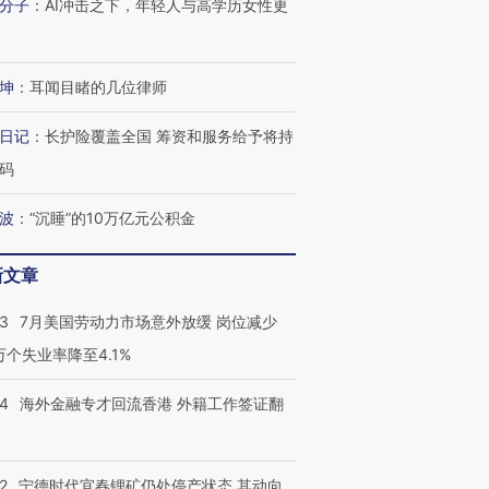
分子
：
AI冲击之下，年轻人与高学历女性更
坤
：
耳闻目睹的几位律师
日记
：
长护险覆盖全国 筹资和服务给予将持
码
波
：
“沉睡”的10万亿元公积金
新文章
43
7月美国劳动力市场意外放缓 岗位减少
3万个失业率降至4.1%
14
海外金融专才回流香港 外籍工作签证翻
2
宁德时代宜春锂矿仍处停产状态 其动向