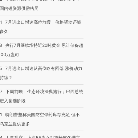
国内锂资源供需格局
1
7月进出口增速高位放缓，价格驱动还能
多久
8
央行7月继续增持近20吨黄金 累计储备超
600万盎司
5
7月进出口增速从高位略有回落 涨价动力
持续？
07
下周前瞻：生态环境法典施行；巴西总统
进入竞选阶段
1
特朗普坚称美国防空弹药库存充足 但不
乌克兰提供更多
24
人事观察｜上海55岁女副市长解冬进京