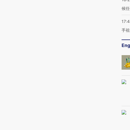
候任
17:
手祖
Eng