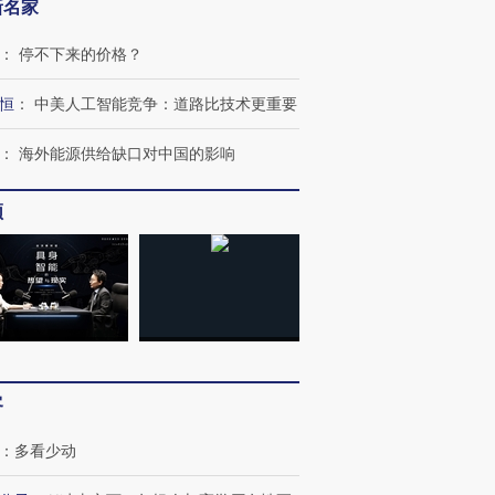
新名家
：
停不下来的价格？
恒
：
中美人工智能竞争：道路比技术更重要
：
海外能源供给缺口对中国的影响
频
跨国走私7万
视线｜被称为“蟑螂”的印
视线｜“入侵”还是“人道危
检体内含3种
度Z世代 用街头抗争将教
机”？难民潮撕裂西班牙
秘鲁纳斯
育部长拱下台
飞地休达
13人遇难
进第四届链博
【商旅对话】华住集团
技“链”接产
【特别呈现】寻找100种
CFO：不靠规模取胜，华
【特别呈
客
有意思的生活方式·第三对
住三大增长引擎是什么？
有意思的
：
多看少动