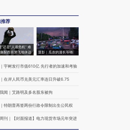
辑推荐
侵”还是“人道危机” 难
撕裂西班牙飞地休达
显影｜瓜农的漫长等待
｜
宇树发行市值610亿 先行者的加速和考验
｜
在岸人民币兑美元汇率连日升破6.75
我闻
｜
艾路明及多名股东被拘
｜
特朗普再签两份行政令限制出生公民权
周刊
｜
【封面报道】电力现货市场元年突进