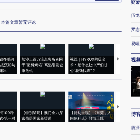
财
伍戈
本篇文章暂无评论
罗志
易峘
视
致多瑙河
加沙上百万流离失所者困
视线｜HYROX的吸金
马航飞行员
二战沉船与
于“塑料烤箱” 高温引发健
术：是什么让中产们甘
粒摇头丸 尿
露出
康危机
心“花钱找虐”？
毒品
【推广】走
找100种
【特别呈现】澳门全力探
【特别呈现】《东莞，人
会，让数智科
博
式·第一对
索葡语国家新渠道
间便利店》倾情上线
业
唐涯