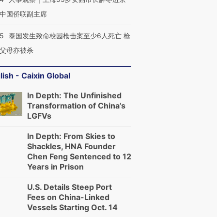
中国侨联副主席
45
泰国发生致命校园枪击案至少6人死亡 枪
父母亦被杀
lish - Caixin Global
In Depth: The Unfinished
Transformation of China’s
LGFVs
In Depth: From Skies to
Shackles, HNA Founder
Chen Feng Sentenced to 12
Years in Prison
U.S. Details Steep Port
Fees on China-Linked
Vessels Starting Oct. 14