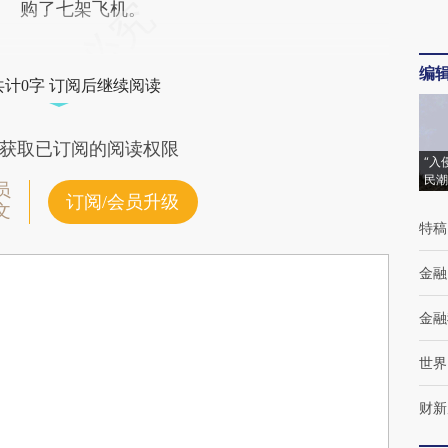
购了七架飞机。
编
共计0字 订阅后继续阅读
获取已订阅的阅读权限
“入
民潮
员
订阅/会员升级
文
特稿
金融
金融
世界
财新