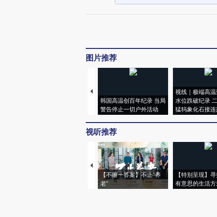
图片推荐
视线｜极端高温
韩国高温创百年纪录 当局
水位跌破纪录 
警告停止一切户外活动
猛犸象化石接连
视听推荐
【不唯一答案】不止“养
【特别呈现】寻
老”
有意思的生活方