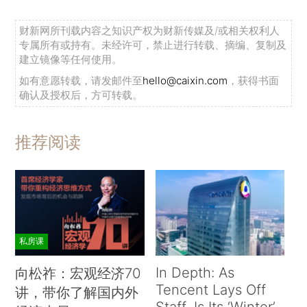
财新网所刊载内容之知识产权为财新传媒及/或相关权利人
专属所有或持有。未经许可，禁止进行转载、摘编、复制及
建立镜像等任何使用。
如有意愿转载，请发邮件至
hello@caixin.com
，获得书面
确认及授权后，方可转载。
推荐阅读
私房课
In Depth: As
向松祚：宏观经济70
Tencent Lays Off
讲，带你了解国内外
Staff, Is Its ‘Winter’