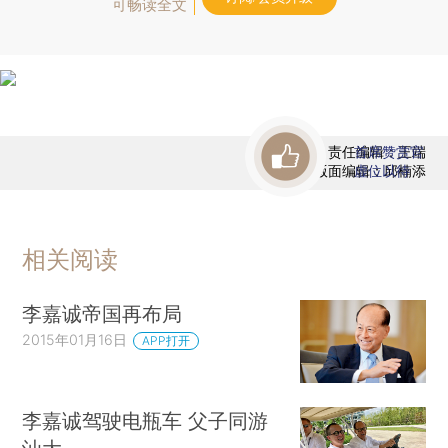
可畅读全文
责任编辑：王端
首席赞赏官
版面编辑：邱楠添
虚位以待
相关阅读
李嘉诚帝国再布局
2015年01月16日
APP打开
李嘉诚驾驶电瓶车 父子同游