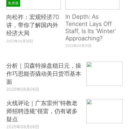
私房课
In Depth: As
向松祚：宏观经济70
Tencent Lays Off
讲，带你了解国内外
Staff, Is Its ‘Winter’
经济大局
Approaching?
2022年04月06日
2022年04月01日
分析｜贝森特操盘稳日元，操
作巧思能否撬动美日货币基本
面
2026年08月06日
火线评论｜广东雷州“特教老
师招聘违规”很雷，仍有诸多
疑点
2026年08月06日