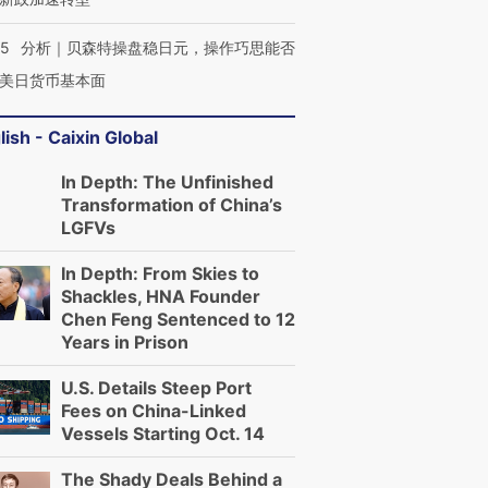
05
分析｜贝森特操盘稳日元，操作巧思能否
美日货币基本面
lish - Caixin Global
In Depth: The Unfinished
Transformation of China’s
LGFVs
In Depth: From Skies to
Shackles, HNA Founder
Chen Feng Sentenced to 12
Years in Prison
U.S. Details Steep Port
Fees on China-Linked
Vessels Starting Oct. 14
The Shady Deals Behind a