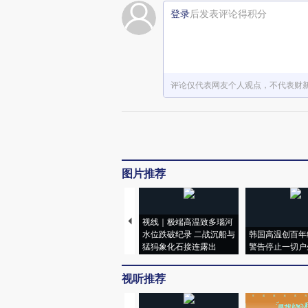
登录
后发表评论得积分
评论仅代表网友个人观点，不代表财
图片推荐
视线｜极端高温致多瑙河
水位跌破纪录 二战沉船与
韩国高温创百年
猛犸象化石接连露出
警告停止一切户
视听推荐