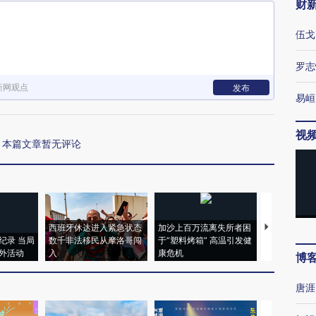
财
伍戈
罗志
新网观点
发布
易峘
视
本篇文章暂无评论
西班牙休达进入紧急状态
加沙上百万流离失所者困
视线｜HYR
纪录 当局
数千非法移民从摩洛哥闯
于“塑料烤箱” 高温引发健
术：是什么
外活动
入
康危机
心“花钱找虐
博
唐涯