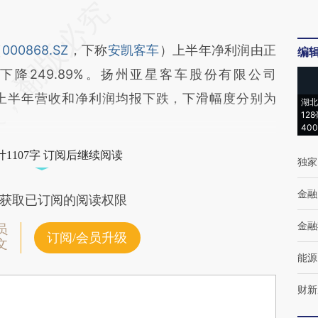
（
000868.SZ
，下称
安凯客车
）上半年净利润由正
编
比下降249.89%。扬州亚星客车股份有限公司
上半年营收和净利润均报下跌，下滑幅度分别为
湖北
12
40
1107字 订阅后继续阅读
独家
金融
获取已订阅的阅读权限
金融
员
订阅/会员升级
文
能源
财新