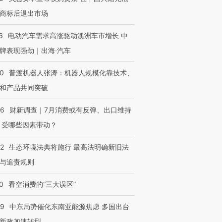
商标后退出市场
6
电动汽车需求高涨驱动澳洲车市增长 中
牌表现强劲｜出海·汽车
00
普渡机器人张涛：机器人规模化靠技术、
和产品共同突破
56
财新调查｜7月消费或有反弹、出口维持
 受哪些因素带动？
42
生态环境法典将施行 最高法明确新旧法
与追责规则
0
看空消费的“三大误区”
59
中东局势催化东南亚能源焦虑 多国出台
新政加速转型