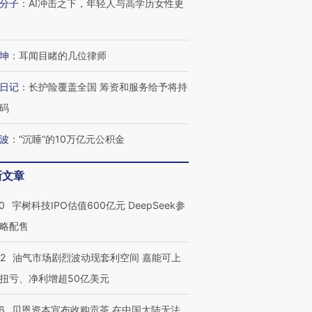
分子
：
AI冲击之下，年轻人与高学历女性更
进第四届链博
【商旅对话】华住集团
技“链”接产
【特别呈现】寻找100种
CFO：不靠规模取胜，华
【特别呈
有意思的生活方式·第三对
住三大增长引擎是什么？
有意思的
坤
：
耳闻目睹的几位律师
日记
：
长护险覆盖全国 筹资和服务给予将持
码
波
：
“沉睡”的10万亿元公积金
新文章
0
宇树科技IPO估值600亿元 DeepSeek参
略配售
22
油气市场剧烈波动现套利空间 嘉能可上
扭亏、净利增超50亿美元
6
贝恩资本宣布收购贡茶 在中国大陆无法