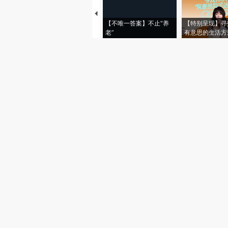
【不唯一答案】不止“养
【特别呈现】寻
老”
有意思的生活方