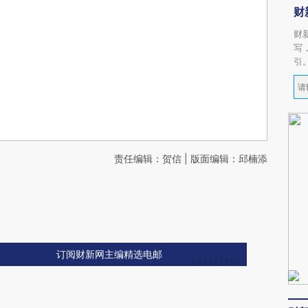
财
财
写
引
责任编辑：贺信 | 版面编辑：邱楠添
订阅财新网主编精选电邮