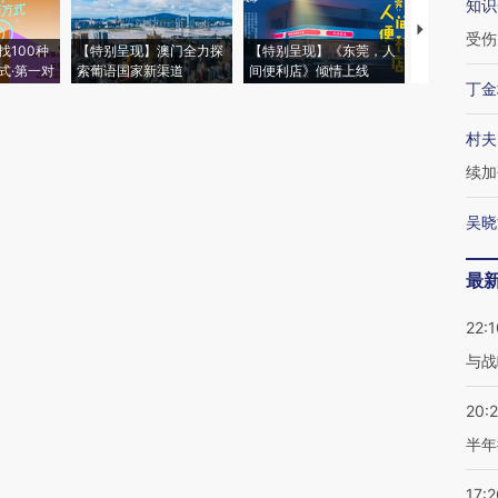
知识
【推广】走
受伤
找100种
【特别呈现】澳门全力探
【特别呈现】《东莞，人
会，让数智科
式·第一对
索葡语国家新渠道
间便利店》倾情上线
业
丁金
村夫
续加
吴晓
最
22:1
与战
20:
半年
17:2