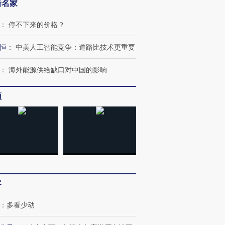
新名家
：
停不下来的价格？
恒
：
中美人工智能竞争：道路比技术更重要
：
海外能源供给缺口对中国的影响
频
OX的吸金
马航飞行员跨国走私7万
视线｜被称为“蟑螂”的印
让中产们甘
粒摇头丸 尿检体内含3种
度Z世代 用街头抗争将教
秘鲁纳斯
”？
毒品
育部长拱下台
13人遇难
客
：
多看少动