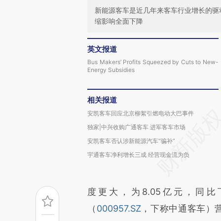
新能源客车是近几年来客车行业增长的驱
缩影响全面下降
英文报道
Bus Makers’ Profits Squeezed by Cuts to New-
Energy Subsidies
相关报道
安凯客车回应北京柳絮引燃电动大巴事件
独家|中兴收购广通客车 进军客车市场
安凯客车否认涉新能源汽车“骗补”
宇通客车净利增长三成 经营现金流为负
度更大，为8.05亿元，同比
（
000957.SZ
，下称中通客车）营