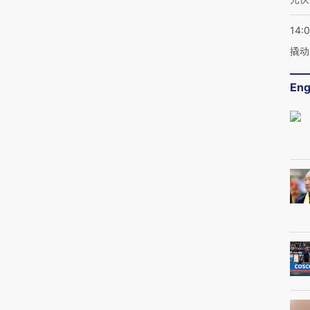
14:
撬动
Eng