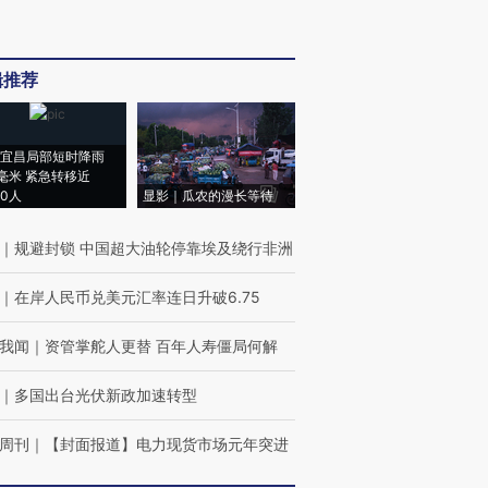
辑推荐
宜昌局部短时降雨
8毫米 紧急转移近
00人
显影｜瓜农的漫长等待
｜
规避封锁 中国超大油轮停靠埃及绕行非洲
｜
在岸人民币兑美元汇率连日升破6.75
我闻
｜
资管掌舵人更替 百年人寿僵局何解
｜
多国出台光伏新政加速转型
周刊
｜
【封面报道】电力现货市场元年突进