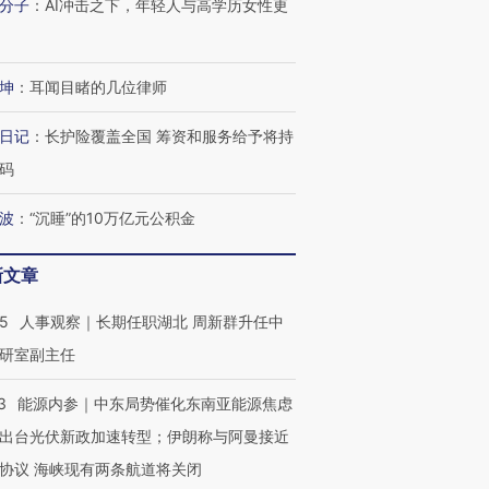
分子
：
AI冲击之下，年轻人与高学历女性更
进第四届链博
【商旅对话】华住集团
坤
：
耳闻目睹的几位律师
技“链”接产
【特别呈现】寻找100种
CFO：不靠规模取胜，华
【特别呈
有意思的生活方式·第三对
住三大增长引擎是什么？
有意思的
日记
：
长护险覆盖全国 筹资和服务给予将持
码
波
：
“沉睡”的10万亿元公积金
新文章
25
人事观察｜长期任职湖北 周新群升任中
研室副主任
3
能源内参｜中东局势催化东南亚能源焦虑
出台光伏新政加速转型；伊朗称与阿曼接近
协议 海峡现有两条航道将关闭