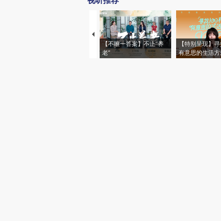
视听推荐
【不唯一答案】不止“养
【特别呈现】寻
老”
有意思的生活方