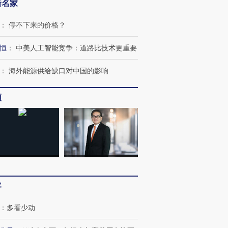
新名家
：
停不下来的价格？
恒
：
中美人工智能竞争：道路比技术更重要
：
海外能源供给缺口对中国的影响
频
客
OX的吸金
马航飞行员跨国走私7万
视线｜被称为“蟑螂”的印
让中产们甘
粒摇头丸 尿检体内含3种
度Z世代 用街头抗争将教
秘鲁纳斯
”？
毒品
育部长拱下台
13人遇难
：
多看少动