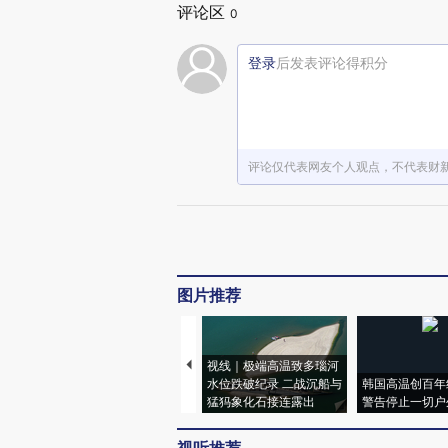
评论区
0
登录
后发表评论得积分
评论仅代表网友个人观点，不代表财
图片推荐
视线｜极端高温致多瑙河
水位跌破纪录 二战沉船与
韩国高温创百年
猛犸象化石接连露出
警告停止一切户