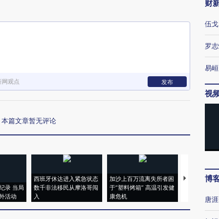
财
伍戈
罗志
易峘
新网观点
发布
视
本篇文章暂无评论
博
西班牙休达进入紧急状态
加沙上百万流离失所者困
视线｜HYR
纪录 当局
数千非法移民从摩洛哥闯
于“塑料烤箱” 高温引发健
术：是什么
外活动
入
康危机
心“花钱找虐
唐涯