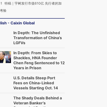
51
特稿｜宇树发行市值610亿 先行者的加
考验
lish - Caixin Global
In Depth: The Unfinished
Transformation of China’s
LGFVs
In Depth: From Skies to
Shackles, HNA Founder
Chen Feng Sentenced to 12
Years in Prison
U.S. Details Steep Port
Fees on China-Linked
Vessels Starting Oct. 14
The Shady Deals Behind a
Veteran Banker’s