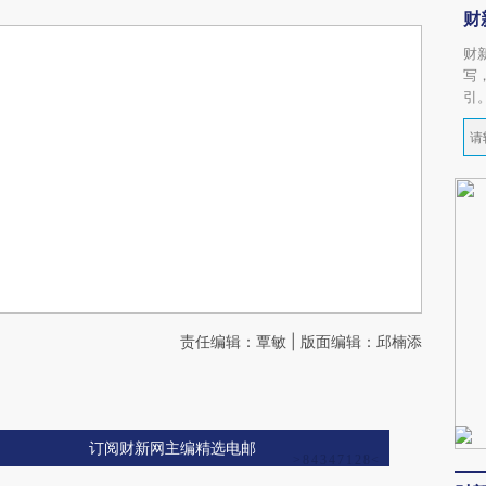
财
财
写
引
责任编辑：覃敏 | 版面编辑：邱楠添
订阅财新网主编精选电邮