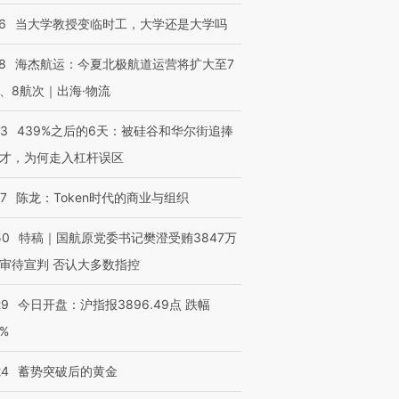
6
当大学教授变临时工，大学还是大学吗
8
海杰航运：今夏北极航道运营将扩大至7
、8航次｜出海·物流
53
439%之后的6天：被硅谷和华尔街追捧
才，为何走入杠杆误区
07
陈龙：Token时代的商业与组织
50
特稿｜国航原党委书记樊澄受贿3847万
审待宣判 否认大多数指控
29
今日开盘：沪指报3896.49点 跌幅
0%
24
蓄势突破后的黄金