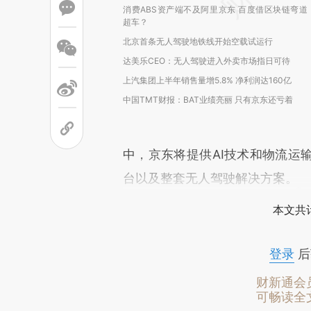
消费ABS资产端不及阿里京东 百度借区块链弯道
超车？
北京首条无人驾驶地铁线开始空载试运行
达美乐CEO：无人驾驶进入外卖市场指日可待
上汽集团上半年销售量增5.8% 净利润达160亿
中国TMT财报：BAT业绩亮丽 只有京东还亏着
中，京东将提供AI技术和物流运
台以及整套无人驾驶解决方案。
本文共计
登录
后
财新通会
可畅读全