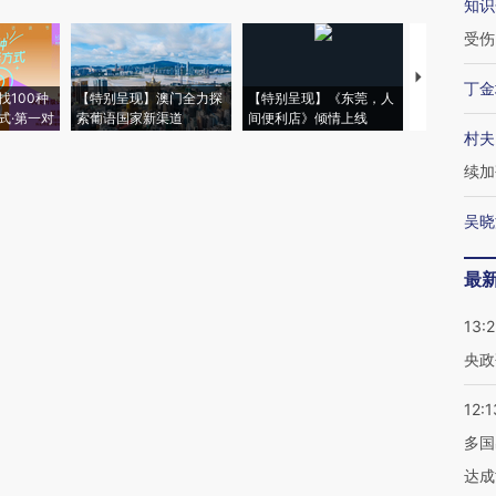
知识
受伤
【推广】走
丁金
找100种
【特别呈现】澳门全力探
【特别呈现】《东莞，人
会，让数智科
式·第一对
索葡语国家新渠道
间便利店》倾情上线
业
村夫
续加
吴晓
最
13:
央政
12:1
多国
达成