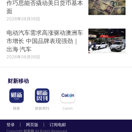
作巧思能否撬动美日货币基本
面
2026年08月06日
电动汽车需求高涨驱动澳洲车
市增长 中国品牌表现强劲｜
出海·汽车
2026年08月06日
财新移动
财新
财新周刊
Caixin
登录
网页版
订阅电邮
|
|
Copyright 财新网 All Rights Reserved