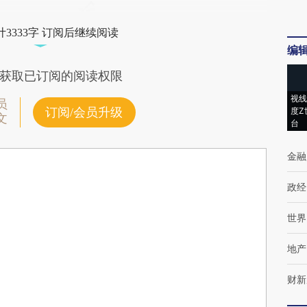
3333字 订阅后继续阅读
编
获取已订阅的阅读权限
视线
员
订阅/会员升级
度Z
文
台
金融
政经
世界
地产
财新