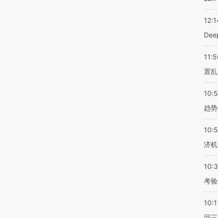
12:1
De
11:5
置乱
10:
趋势
10:
济机
10:
考验
10:1
回三