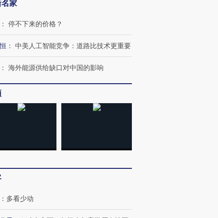
新名家
：
停不下来的价格？
恒
：
中美人工智能竞争：道路比技术更重要
：
海外能源供给缺口对中国的影响
频
跨国走私7万
视线｜HY
检体内含3种
泽连斯基密集出访美英 索
秘鲁纳斯卡观光飞机坠毁
术：是什
要防空导弹“救急”
13人遇难
心“花钱找
进第四届链博
【商旅对话】华住集团
技“链”接产
客
【特别呈现】寻找100种
CFO：不靠规模取胜，华
【特别呈
有意思的生活方式·第三对
住三大增长引擎是什么？
有意思的
：
多看少动