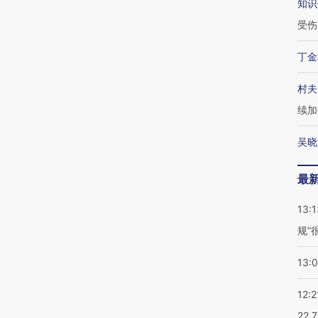
知识
受伤
丁金
村夫
续加
吴晓
最
13:1
规”
13:
12:2
22.