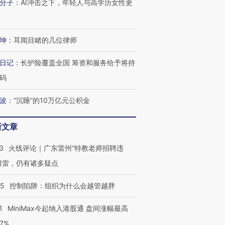
分子
：
AI冲击之下，年轻人与高学历女性更
坤
：
耳闻目睹的几位律师
日记
：
长护险覆盖全国 筹资和服务给予将持
码
波
：
“沉睡”的10万亿元公积金
新文章
3
火线评论｜广东雷州“特教老师招聘违
很雷，仍有诸多疑点
05
控制陷阱：组织为什么会越管越胖
1
MiniMax今起纳入港股通 盘间涨幅最高
77%