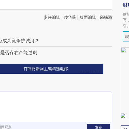
财
财
责任编辑：凌华薇 | 版面编辑：邱楠添
写
引
能否成为竞争护城河？
车是否存在产能过剩
订阅财新网主编精选电邮
新网观点
发布