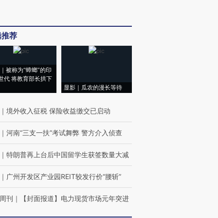
辑推荐
｜被称为“蟑螂”的印
世代 将教育部长拱下
显影｜瓜农的漫长等待
｜
境外收入征税 保险收益缴交已启动
｜
河南“三支一扶”考试舞弊 警方介入侦查
｜
特朗普再上台后中国留学生获签数量大减
｜
广州开发区产业园REIT较发行价“腰斩”
周刊
｜
【封面报道】电力现货市场元年突进