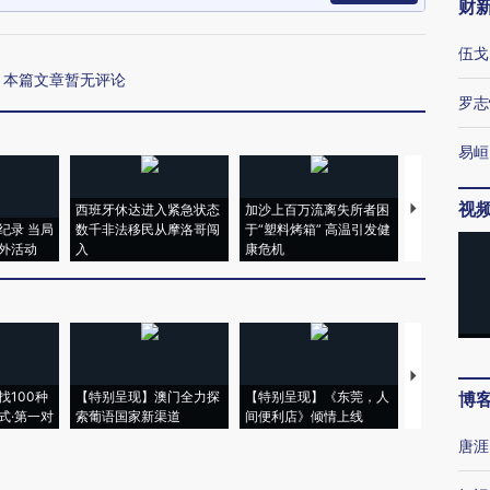
财
伍戈
本篇文章暂无评论
罗志
易峘
视
西班牙休达进入紧急状态
加沙上百万流离失所者困
马航飞行员
纪录 当局
数千非法移民从摩洛哥闯
于“塑料烤箱” 高温引发健
粒摇头丸 尿
外活动
入
康危机
毒品
【推广】走
找100种
【特别呈现】澳门全力探
【特别呈现】《东莞，人
会，让数智科
博
式·第一对
索葡语国家新渠道
间便利店》倾情上线
业
唐涯