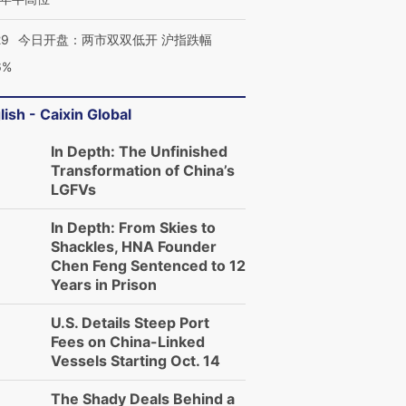
29
今日开盘：两市双双低开 沪指跌幅
6%
lish - Caixin Global
In Depth: The Unfinished
Transformation of China’s
LGFVs
In Depth: From Skies to
Shackles, HNA Founder
Chen Feng Sentenced to 12
Years in Prison
U.S. Details Steep Port
Fees on China-Linked
Vessels Starting Oct. 14
The Shady Deals Behind a