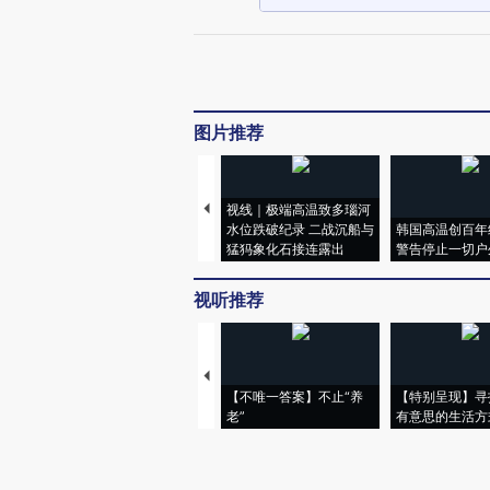
图片推荐
视线｜极端高温致多瑙河
水位跌破纪录 二战沉船与
韩国高温创百年
猛犸象化石接连露出
警告停止一切户
视听推荐
【不唯一答案】不止“养
【特别呈现】寻
老”
有意思的生活方