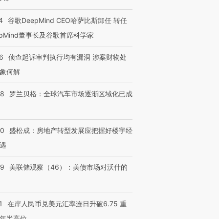
4
谷歌DeepMind CEO哈萨比斯卸任 转任
epMind董事长及谷歌首席科学家
6
侦查起诉审判执行均有漏洞 涉案财物处
象何解
58
罗兰贝格：全球汽车市场逐渐区域化已成
50
盛松成：房地产转型发展应把握好楼宇经
遇
39
美联储观察（46）：美债市场对沃什的
1
在岸人民币兑美元汇率连日升破6.75 重
年半高位