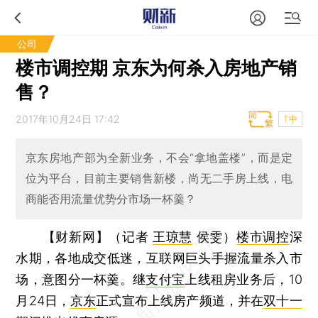
公司
楼市调控期 京东为何杀入房地产销
售？
2017年10月24日 17:42
T中
京东房地产部为全新业务，不会“拿地盖楼”，而是定
位为平台，目前主要销售新楼，尚无二手房上线，电
商能否用流量优势分市场一杯羹？
【财新网】（记者
王琼慧
侯雯）
楼市调控
深
水期，各地成交低迷，互联网巨头手握流量杀入市
场，意图分一杯羹。继
支付宝
上线租房业务后，10
月24日，
京东
正式宣布上线房产频道，并在
双十一