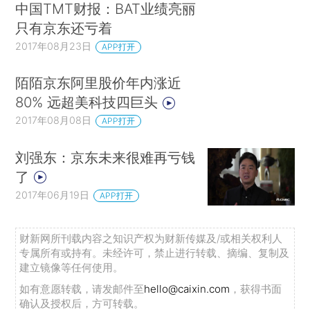
中国TMT财报：BAT业绩亮丽
只有京东还亏着
2017年08月23日
APP打开
陌陌京东阿里股价年内涨近
80% 远超美科技四巨头
2017年08月08日
APP打开
刘强东：京东未来很难再亏钱
了
2017年06月19日
APP打开
财新网所刊载内容之知识产权为财新传媒及/或相关权利人
专属所有或持有。未经许可，禁止进行转载、摘编、复制及
建立镜像等任何使用。
如有意愿转载，请发邮件至
hello@caixin.com
，获得书面
确认及授权后，方可转载。